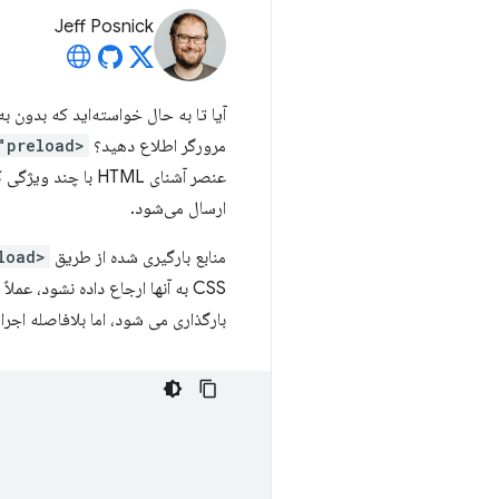
Jeff Posnick
آیا تا به حال خواسته‌اید که بدون ب
مرورگر اطلاع دهید؟
<link rel="preload">
عنصر آشنای HTML با چند ویژگی کلیدی برای تعیین رفتار دقیق. این یک
ارسال می‌شود.
منابع بارگیری شده از طریق
<link rel="preload">
CSS به آنها ارجاع داده نشود، ع
بارگذاری می شود، اما بلافاصله اجر