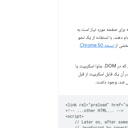
 برای صفحه مورد نیاز است به
م دهند، با استفاده از یک نحو
بخشی از
نسخه Chrome 50
به صورت محلی در مرورگر ذخیره می شوند و تا زمانی که در DOM، جاوا اسکریپت یا
 در آن یک فایل اسکریپت از قبل
<link rel="preload" href="u
<!-- ...other HTML... -->

<script>

    // Later on, after some
    // JavaScript by insert