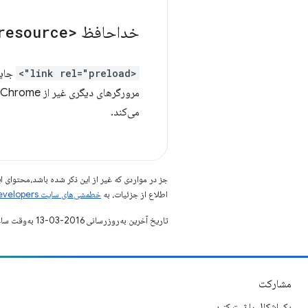
خداحافظ
<link rel="subresource">
<link rel="preload">
جای
مرورگرهای دیگری غیر از Chrome پیاده‌سازی نشده است. به این ترتیب، Chrome 50
می‌کند.
جز در مواردی که غیر از این ذکر شده باشد،‌محتوا
اطلاع از جزئیات، به
خطمشی‌های سایت Google Developers‏
تاریخ آخرین به‌روزرسانی 2016-03-13 به‌وقت ساعت هماهنگ جهانی.
مشارکت
یک اشکال را ثبت کنید