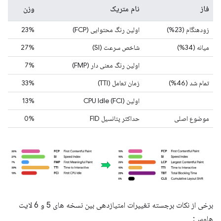
فاز
نام متریک
وزن
زودهنگام (23%)
اولین رنگ محتوایی (FCP)
23%
میانه (34%)
شاخص سرعت (SI)
27%
اولین رنگ معنی دار (FMP)
7%
تمام شد (46%)
زمان تعامل (TTI)
33%
اولین CPU Idle (FCI)
13%
موضوع اصلی
حداکثر پتانسیل FID
0%
برخی از نکات برجسته تغییرات امتیازدهی بین نسخه های 5 و 6 لایت
هاوس: