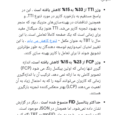
وزن TTI از 33% به 15% کاهش یافته است
. این در
پاسخ مستقیم به بازخورد کاربر در مورد تنوع TTI، و
همچنین تناقضات در بهینه‌سازی‌های متریک بود که منجر
به بهبود تجربه کاربر می‌شد. TTI هنوز یک سیگنال مفید
برای زمانی است که یک صفحه کاملاً تعاملی است، با این
حال با TBT به عنوان مکمل -
تنوع کاهش می یابد
. با این
تغییر امتیاز، امیدواریم توسعه دهندگان به طور مؤثرتری
تشویق شوند تا برای تعامل با کاربر بهینه سازی کنند.
وزن FCP از 23% به 15% کاهش یافته است.
اندازه
گیری تنها زمانی که اولین پیکسل رنگ می شود (FCP)
تصویر کاملی به ما ارائه نمی دهد. ترکیب آن با اندازه‌گیری
زمانی که کاربران می‌توانند آنچه را که به احتمال زیاد به آن
اهمیت می‌دهند (LCP) بهتر منعکس‌کننده تجربه بارگیری
هستند.
حداکثر پتانسیل FID
منسوخ شده است
. دیگر در گزارش
نشان داده نمی‌شود، اما همچنان در JSON موجود است.
اکنون توصیه می شود به جای mpFID به TBT نگاه کنید