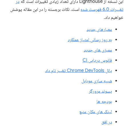
این نسخه از Lighthouse دارای تعداد زیادی تغییرات است که
در
تغییرات 6.0 فهرست شده
است. نکات برجسته را در این مقاله پوشش
خواهیم داد.
معیارهای جدید
به روز رسانی امتیاز عملکرد
ممیزی های جدید
فانوس دریایی CI
پانل Chrome DevTools تغییر نام داد
شبیه سازی موبایل
پسوند مرورگر
بودجه ها
لینک های مکان منبع
در افق