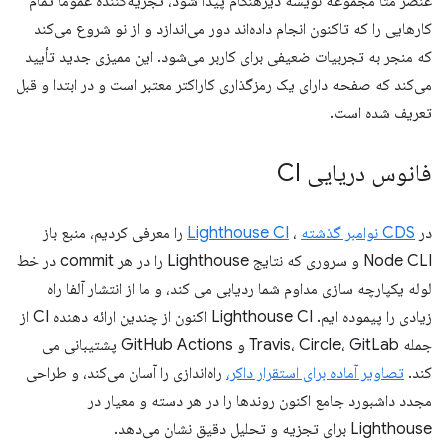
عنصر متا مجموعه نویسه دیرهنگام پیدا شود، تجزیه‌کننده عموماً تمام
کارهایی را که تاکنون انجام داده‌اند دور می‌اندازد و از نو شروع می‌کند
که منجر به تجربیات ضعیفی برای کاربر می‌شود. این ممیزی جدید تأیید
می‌کند که صفحه دارای یک رمزگذاری کاراکتر معتبر است و در ابتدا و قبل
تعریف شده است.
فانوس دریایی CI
در
CDS نوامبر گذشته
،
Lighthouse CI
را معرفی کردیم، منبع باز
Node CLI و سروری که نتایج Lighthouse را در هر commit در خط
لوله یکپارچه سازی مداوم شما ردیابی می کند، و ما از انتشار آلفا راه
زیادی را پیموده ایم. Lighthouse CI اکنون از چندین ارائه دهنده CI از
جمله Travis، Circle، GitLab و GitHub Actions پشتیبانی می
کند.
تصاویر آماده برای استقرار داکر،
راه‌اندازی را آسان می‌کند، و طراحی
مجدد داشبورد جامع اکنون روندها را در هر دسته و معیار در
Lighthouse برای تجزیه و تحلیل دقیق نشان می‌دهد.