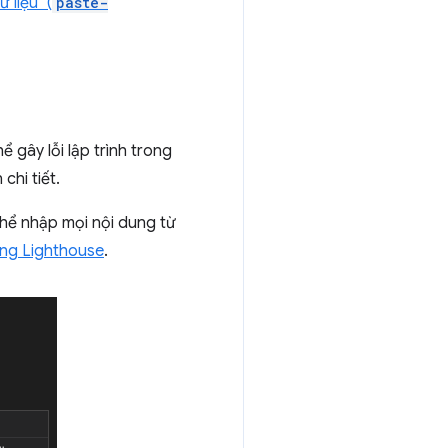
liệu" (
paste-
 gây lỗi lập trình trong
chi tiết.
thể nhập mọi nội dung từ
ùng Lighthouse
.