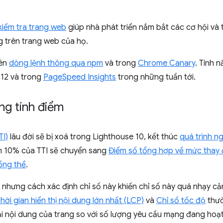
kiểm tra trang web
giúp nhà phát triển nắm bắt các cơ hội và 
g trên trang web của họ.
rên
dòng lệnh thông qua npm
và trong
Chrome Canary
. Tính 
112 và trong
PageSpeed Insights
trong những tuần tới.
ng tính điểm
TI)
lâu đời sẽ bị xoá trong Lighthouse 10, kết thúc
quá trình n
ểm 10% của TTI sẽ chuyển sang
Điểm số tổng hợp về mức thay 
ổng thể
.
, nhưng cách xác định chỉ số này khiến chỉ số này quá nhạy c
hời gian hiển thị nội dung lớn nhất (LCP)
và
Chỉ số tốc độ
thườ
ải nội dung của trang so với số lượng yêu cầu mạng đang hoạ