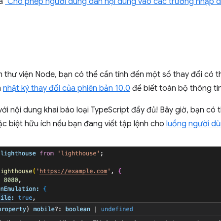
là
"Cho phép người dùng dán nội dung vào các trường nhập dữ 
thư viện Node, bạn có thể cần tính đến một số thay đổi có thể
m
nhật ký thay đổi của phiên bản 10.0
để biết toàn bộ thông tin 
ới nội dung khai báo loại TypeScript đầy đủ! Bây giờ, bạn có 
đặc biệt hữu ích nếu bạn đang viết tập lệnh cho
luồng người d