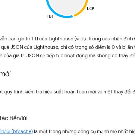
ẫn cần giá trị TTI của Lighthouse (ví dụ: trong câu nhận định CI
t quả JSON của Lighthouse, chỉ có trọng số điểm là 0 và bị ẩ
h của giá trị JSON sẽ tiếp tục hoạt động mà không có thay đổ
 mới
quy trình kiểm tra hiệu suất hoàn toàn mới và một thay đổi 
ác tiến
/
lùi
n/lùi (bfcache)
là một trong những công cụ mạnh mẽ nhất hiện