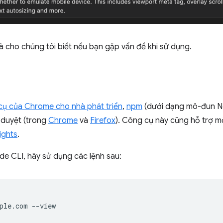
à cho chúng tôi biết nếu bạn gặp vấn đề khi sử dụng.
ụ của Chrome cho nhà phát triển
,
npm
(dưới dạng mô-đun N
h duyệt (trong
Chrome
và
Firefox
). Công cụ này cũng hỗ trợ m
ights
.
e CLI, hãy sử dụng các lệnh sau: