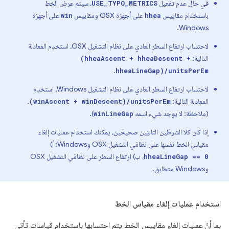
في حال عدم تفعيل
، سيتم عرض الخط
USE_TYPO_METRICS
باستخدام مقاييس
على أجهزة OSX ومقاييس
على أجهزة
win
hhea
Windows.
لاحتساب ارتفاع السطر العادي على نظام التشغيل OSX، استخدِم المعادلة
التالية:
(hheaAscent + hheaDescent +
.
hheaLineGap)/unitsPerEm
لاحتساب ارتفاع السطر العادي على نظام التشغيل Windows، استخدِم
المعادلة التالية:
.
(winAscent + winDescent)/unitsPerEm
(ملاحظة: لا يوجد شيء اسمه
).
winLineGap
إذا كان كلا الشرطَين التاليَين صحيحَين، يمكنك استخدام عمليات إلغاء
مقياس الخط نفسها على نظامَي التشغيل OSX وWindows: أ)
، ب) ارتفاع السطر على نظامَي التشغيل OSX
hheaLineGap == 0
وWindows متطابق.
استخدام عمليات إلغاء مقياس الخط
بما أنّ عمليات إلغاء مقاييس الخط يتم احتسابها باستخدام قياسات تأتي