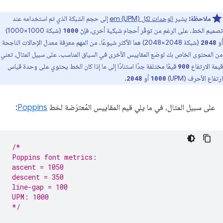
ملاحظة:
يشير
الوحدات لكل em (UPM)
إلى حجم الشبكة الذي تم استخدامه عند
تصميم الخط. على الرغم من توفّر أحجام شبكية أخرى، فإنّ
(شبكة 1000×1000)
1000
أو
(شبكة 2048×2048) هما الأكثر شيوعًا. من المهم معرفة معدل الإحالات الناجحة
2048
من المحتوى الخاص بك لوضع المقاييس الأخرى في السياق المناسب. على سبيل المثال، تعني
قيمة الارتفاع
قيمًا مختلفة جدًا استنادًا إلى ما إذا كان الخط يحتوي على وحدة قياس
900
ارتفاع الأحرف (UPM)
أو
.
2048
1000
على سبيل المثال، في ما يلي قيم المقاييس المُعترَضة لخط
Poppins
:
/*
Poppins font metrics:
ascent = 1050
descent = 350
line-gap = 100
UPM: 1000
*/