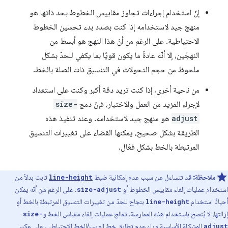
إنّ استخدام إجراءات تجاوز مقاييس الخطوط بحد ذاتها هو
منهج جيد لاستخدامه إذا كنت بصدد بدء تحسين الخطوط
الاحتياطية. على الرغم من أنّ هذا النهج هو أبسط من
النهجَين، إلا أنّه عادةً ما يكون قويًا بما يكفي للحدّ بشكل
ملحوظ من حجم التحولات في التنسيق ذات الصلة بالخط.
من ناحية أخرى، إذا كنت تريد دقة أكبر وكنت على استعداد
لإجراء المزيد من العمل والاختبار، فإنّ دمج
size-
adjust
هو منهج جيد لاستخدامه. وعند تنفيذ هذه
الطريقة بشكل صحيح، يمكنها القضاء على تغييرات التنسيق
المرتبطة بالخط بشكل فعّال.
ملاحظة:
قد تتساءل عن سبب عدم إمكانية ضبط
ثابت بدلاً من
line-height
استخدام عمليات إلغاء مقاييس الخطوط أو
. على الرغم من أنّه يمكن
size-adjust
أحيانًا استخدام
بنجاح للحدّ من تغييرات التنسيق المرتبطة بالخط أو
line-height
إزالتها، لا يُنصح باستخدام هذه الممارسة. تعالج عمليات إلغاء مقياس الخط و
size-
المشكلة الأساسية وراء عدم تطابق خط الويب/الخط الاحتياطي، على عكس
adjust