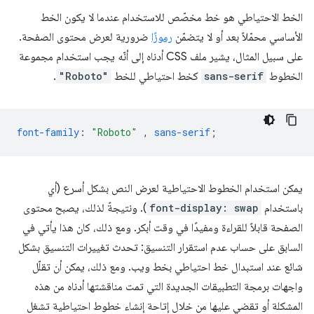
الخط الاحتياطي هو خط مخصّص للاستخدام عندما لا يكون الخط
الأساسي محمّلاً بعد أو لا يتضمّن
رموزًا
ضرورية لعرض محتوى الصفحة.
على سبيل المثال، يشير ملف CSS أدناه إلى أنّه يجب استخدام مجموعة
الخطوط
sans-serif
كخط احتياطي للخط
"Roboto"
.
font-family
:
"Roboto"
,
sans-serif
;
يمكن استخدام الخطوط الاحتياطية لعرض النص بشكل أسرع (أي
باستخدام
font-display: swap
). ونتيجةً لذلك، يصبح محتوى
الصفحة قابلاً للقراءة ومفيدًا في وقت أبكر. ومع ذلك، كان هذا يأتي في
السابق على حساب عدم استقرار التنسيق: تحدث تغييرات التنسيق بشكل
شائع عند استبدال خط احتياطي بخط ويب. ومع ذلك، يمكن أن تقلّل
واجهات برمجة التطبيقات الجديدة التي تمت مناقشتها أدناه من هذه
المشكلة أو تقضي عليها من خلال إتاحة إنشاء خطوط احتياطية تشغل