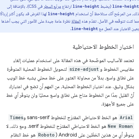
(يضبط
ارتفاع
مربّع السطر
في CSS). بالإضافة إلى
line-height
line-height
ذلك، من المرجّح أنّك ستلاحظ أنّ استخدام
لهذا الغرض قد يكون أكثر إرباكًا
line-height
مما كنت تتوقّعه في الأصل. تقدّم هذه
المقالة
نظرة عامة جيدة على الأمور التي يجب أخذها
بعين الاعتبار عند العمل مع
.
line-height
اختيار الخطوط الاحتياطية
تعتمد الأساليب الموضّحة في هذه المقالة على استخدام عمليات إلغاء
مقاييس الخطوط و
size-adjust
لتحويل الخطوط المحلية المتوفّرة
على نطاق واسع، بدلاً من محاولة العثور على خط محلي يشبه خط الويب
بشكل وثيق. عند اختيار الخطوط المحلية، من المهم أن تضع في اعتبارك
أنّ القليل جدًا من الخطوط متاح على نطاق واسع محليًا ولن يتوفّر أي خط
على جميع الأجهزة.
Arial
هو الخط الاحتياطي المقترَح للخطوط sans-serif و
Times
New Roman
هو الخط الاحتياطي المقترَح للخطوط serif. ومع ذلك، لا
يتوفّر أي من هذين الخطّين على Android (
Roboto
هو خط النظام