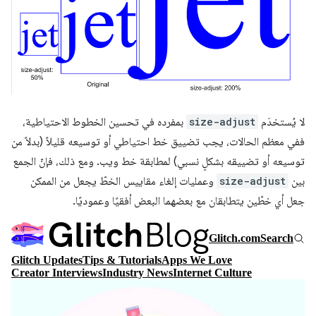
لا يُستخدَم
size-adjust
بمفرده في تحسين الخطوط الاحتياطية،
ففي معظم الحالات، يجب تضييق خط احتياطي أو توسيعه قليلاً (بدلاً من
توسيعه أو تضييقه بشكلٍ نسبي) لمطابقة خط ويب. ومع ذلك، فإنّ الجمع
بين
size-adjust
وعمليات إلغاء مقاييس الخطّ يجعل من الممكن
جعل أي خطّين يتطابقان مع بعضهما البعض أفقيًا وعموديًا.