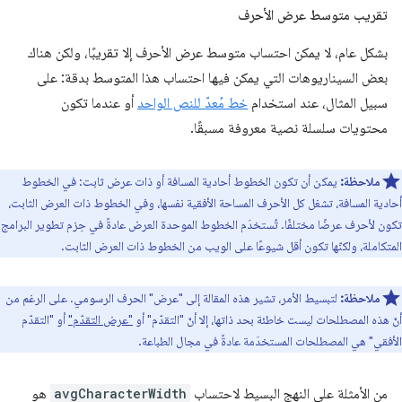
تقريب متوسط عرض الأحرف
بشكل عام، لا يمكن احتساب متوسط عرض الأحرف إلا تقريبًا، ولكن هناك
بعض السيناريوهات التي يمكن فيها احتساب هذا المتوسط بدقة: على
سبيل المثال، عند استخدام
خط مُعدّ للنص الواحد
أو عندما تكون
محتويات سلسلة نصية معروفة مسبقًا.
ملاحظة:
يمكن أن تكون الخطوط أحادية المسافة أو ذات عرض ثابت: في الخطوط
أحادية المسافة، تشغل كل الأحرف المساحة الأفقية نفسها، وفي الخطوط ذات العرض الثابت،
تكون لأحرف عرضًا مختلفًا. تُستخدَم الخطوط الموحدة العرض عادةً في حِزم تطوير البرامج
المتكاملة، ولكنّها تكون أقل شيوعًا على الويب من الخطوط ذات العرض الثابت.
ملاحظة:
لتبسيط الأمر، تشير هذه المقالة إلى "عرض" الحرف الرسومي. على الرغم من
أنّ هذه المصطلحات ليست خاطئة بحد ذاتها، إلا أنّ "التقدّم" أو
"عرض التقدّم"
أو "التقدّم
الأفقي" هي المصطلحات المستخدَمة عادةً في مجال الطباعة.
من الأمثلة على النهج البسيط لاحتساب
avgCharacterWidth
هو