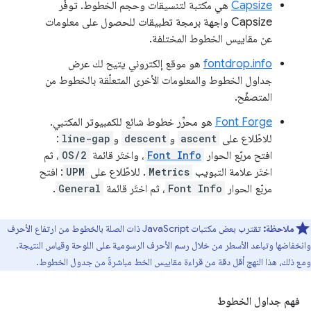
Capsize
هي مكتبة لتنسيقات وحجم الخطوط. توفّر
Capsize واجهة برمجة تطبيقات للحصول على معلومات
عن مقاييس الخطوط المختلفة.
fontdrop.info
هو موقع إلكتروني يتيح لك عرض
جداول الخطوط والمعلومات الأخرى المتعلّقة بالخطوط من
المتصفّح.
Font Forge
هو محرِّر خطوط شائع للكمبيوتر المكتبي.
للاطّلاع على
ascent
و
descent
و
line-gap
:
افتح مربّع الحوار
Font Info
، واختَر قائمة
OS/2
، ثم
اختَر علامة التبويب
Metrics
. للاطّلاع على
UPM
: افتح
مربّع الحوار
Font Info
، ثم اختَر قائمة
General
.
ملاحظة:
تقترب بعض مكتبات JavaScript ذات الصلة بالخطوط من ارتفاع الأحرف
وانخفاضها وتباعد الأسطر من خلال رسم الأحرف الرسومية على اللوحة وقياس النتيجة.
ومع ذلك، هذا النهج أقل دقة من قراءة مقاييس الخط مباشرةً من جدول الخطوط.
فهم جداول الخطوط