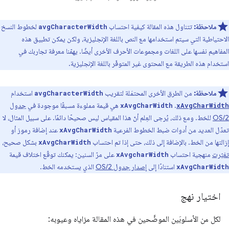
ملاحظة:
تتناول هذه المقالة كيفية احتساب
لخطوط النسخ
avgCharacterWidth
الاحتياطية التي سيتم استخدامها مع النص باللغة الإنجليزية، ولكن يمكن تطبيق هذه
المفاهيم نفسها على اللغات ومجموعات الأحرف الأخرى أيضًا. يهمّنا معرفة تجاربك في
استخدام هذه الطريقة مع المحتوى غير المتوفّر باللغة الإنجليزية.
ملاحظة:
من الطرق الأخرى المحتمَلة لتقريب
استخدام
avgCharacterWidth
.
هي قيمة مملوءة مسبقًا موجودة في
جدول
xAvgCharWidth
xAvgCharWidth
OS/2
للخط. ومع ذلك، يُرجى العِلم أنّ هذا المقياس ليس صحيحًا دائمًا. على سبيل المثال، لا
تعدّل العديد من أدوات ضبط الخطوط الفرعية
عند إضافة رموز أو
xAvgCharWidth
إزالتها من الخط. بالإضافة إلى ذلك، حتى إذا تم احتساب
بشكل صحيح،
xAvgCharWidth
تغيّرت
منهجية احتساب
على مرّ السنين: يمكنك توقّع اختلاف قيمة
xAvgcharWidth
استنادًا إلى
إصدار جدول OS/2
الذي يستخدمه الخط.
xAvgCharWidth
اختيار نهج
لكل من الأسلوبَين الموضَّحين في هذه المقالة مزاياه وعيوبه: