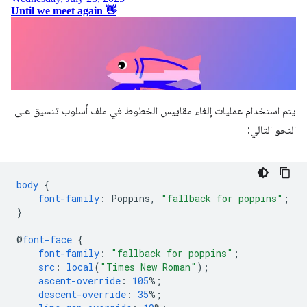
يتم استخدام عمليات إلغاء مقاييس الخطوط في ملف أسلوب تنسيق على
النحو التالي:
body
{
font-family
:
Poppins
,
"fallback for poppins"
;
}
@
font-face
{
font-family
:
"fallback for poppins"
;
src
:
local
(
"Times New Roman"
);
ascent-override
:
105
%;
descent-override
:
35
%;