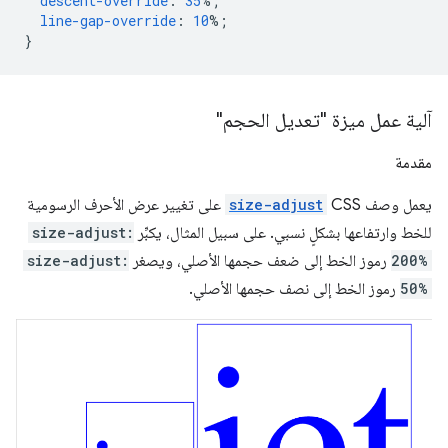
descent-override
:
35
%;
line-gap-override
:
10
%;
}
آلية عمل ميزة "تعديل الحجم"
مقدمة
يعمل وصف CSS
size-adjust
على تغيير عرض الأحرف الرسومية
للخط وارتفاعها بشكلٍ نسبي. على سبيل المثال، يكبِّر
size-adjust:
200%
رموز الخط إلى ضعف حجمها الأصلي، ويصغر
size-adjust:
50%
رموز الخط إلى نصف حجمها الأصلي.