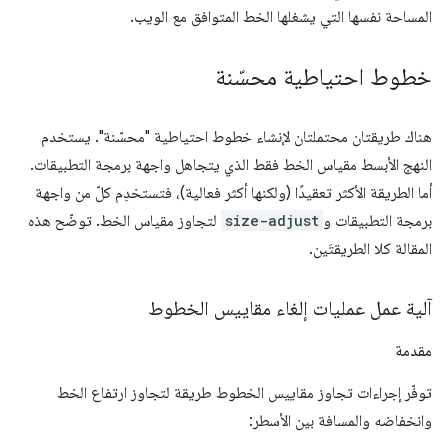
المساحة نفسها التي يشغلها الخط المتوافق مع الويب.
خطوط احتياطية محسّنة
هناك طريقتان محتملتان لإنشاء خطوط احتياطية "محسّنة". يستخدم
النهج الأبسط مقياس الخط فقط الذي يتجاهل واجهة برمجة التطبيقات.
أما الطريقة الأكثر تعقيدًا (ولكنها أكثر فعالية)، فتستخدِم كلّ من واجهة
برمجة التطبيقات و
size-adjust
لتجاوز مقياس الخط. توضّح هذه
المقالة كلا الطريقتَين.
آلية عمل عمليات إلغاء مقاييس الخطوط
مقدمة
توفّر إجراءات تجاوز مقاييس الخطوط طريقة لتجاوز ارتفاع الخط
وانخفاضه والمسافة بين الأسطر: