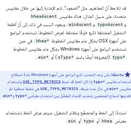
قد تلاحظ أنّ المفاهيم، مثل "الصعود"، تتم الإشارة إليها من خلال مقاييس
متعددة، على سبيل المثال، هناك مقاييس
hheaAscent
و
typoAscent
و
winAscent
. ويعود السبب في ذلك إلى أنّ أنظمة
التشغيل المختلفة تتّبع طرقًا مختلفة لعرض الخطوط: تستخدم البرامج
على أجهزة OSX بشكل عام مقاييس الخطوط
hhea*
، في حين
تستخدم البرامج على أجهزة Windows بشكل عام مقاييس الخطوط
typo*
(المعروفة أيضًا باسم
sTypo*
) أو
win*
.
ملاحظة:
على وجه التحديد، تتّبع البرامج على أجهزة Windows عادةً اصطلاح
استخدام مقاييس
إذا كان الخط قد ضبط
واستخدام
USE_TYPO_METRICS
typo*
مقاييس
في حال عدم ضبطه.
هي مَعلمة منطقية تمّ
USE_TYPO_METRICS
win*
تقديمها للسماح للمصمّمين بتحديد الإعداد المفضّل بين استخدام مقياسَي
و
.
win*
typo*
استنادًا إلى الخط والمتصفّح ونظام التشغيل، سيتم عرض الخط باستخدام
مقياس
hhea
أو
typo
أو
win
.