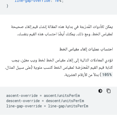
line-gap-override
:
10
%;
}
يمكن للأدوات المُدرَجة في بداية هذه المقالة إنشاء قيم إلغاء صحيحة
لمقياس الخط. ومع ذلك، يمكنك أيضًا احتساب هذه القيم بنفسك.
احتساب عمليات إلغاء مقياس الخط
تؤدي المعادلات التالية إلى إلغاء مقياس الخط لخط ويب معيّن. يجب
كتابة قيم القيم المُعترَضة لمقياس الخط كنسب مئوية (على سبيل المثال،
105%
) بدلاً من الأرقام العشرية.
ascent-override = ascent/unitsPerEm

descent-override = descent/unitsPerEm
