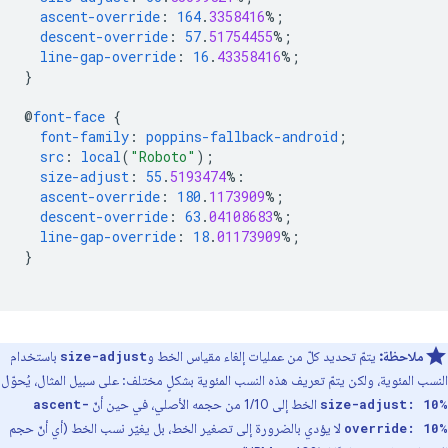
ascent-override
:
164
.
3358416
%;
descent-override
:
57
.
51754455
%;
line-gap-override
:
16
.
43358416
%;
}
@
font-face
{
font-family
:
poppins-fallback-android
;
src
:
local
(
"Roboto"
);
size-adjust
:
55
.
5193474
%:
ascent-override
:
180
.
1173909
%;
descent-override
:
63
.
04108683
%;
line-gap-override
:
18
.
01173909
%;
}
ملاحظة:
يتمّ تحديد كلّ من عمليات إلغاء مقياس الخط و
باستخدام
size-adjust
النسب المئوية، ولكن يتمّ تعريف هذه النسب المئوية بشكلٍ مختلف: على سبيل المثال، يُحوّل
الخط إلى 1/10 من حجمه الأصلي، في حين أنّ
ascent-
size-adjust: 10%
لا يؤدي بالضرورة إلى تصغير الخط، بل يغيّر نسب الخط (أي أنّ حجم
override: 10%