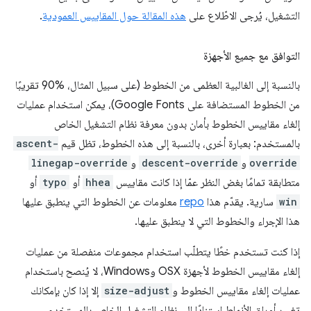
التشغيل، يُرجى الاطّلاع على
هذه المقالة حول المقاييس العمودية
.
التوافق مع جميع الأجهزة
بالنسبة إلى الغالبية العظمى من الخطوط (على سبيل المثال، ‏90% تقريبًا
من الخطوط المستضافة على Google Fonts)، يمكن استخدام عمليات
إلغاء مقاييس الخطوط بأمان بدون معرفة نظام التشغيل الخاص
بالمستخدم: بعبارة أخرى، بالنسبة إلى هذه الخطوط، تظل قيم
ascent-
override
و
descent-override
و
linegap-override
متطابقة تمامًا بغض النظر عمّا إذا كانت مقاييس
hhea
أو
typo
أو
win
سارية. يقدّم هذا
repo
معلومات عن الخطوط التي ينطبق عليها
هذا الإجراء والخطوط التي لا ينطبق عليها.
إذا كنت تستخدم خطًا يتطلّب استخدام مجموعات منفصلة من عمليات
إلغاء مقاييس الخطوط لأجهزة OSX وWindows، لا يُنصح باستخدام
عمليات إلغاء مقاييس الخطوط و
size-adjust
إلا إذا كان بإمكانك
تغيير أوراق الأنماط استنادًا إلى نظام التشغيل الخاص بالمستخدم.