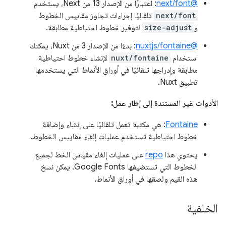
@next/font
: اعتبارًا من الإصدار 13 من Next، يستخدم
next/font
تلقائيًا إجراءات تجاوز مقاييس الخطوط
و
size-adjust
لتوفير خطوط احتياطية مطابقة.
@nuxtjs/fontaine
: بدءًا من الإصدار 3 من Nuxt، يمكنك
استخدام
nuxt/fontaine
لإنشاء خطوط احتياطية
مطابقة وإدراجها تلقائيًا في أوراق الأنماط التي يستخدمها
تطبيق Nuxt.
الأدوات غير المستندة إلى إطار عمل:
Fontaine
: هي مكتبة تعمل تلقائيًا على إنشاء وإضافة
خطوط احتياطية تستخدم عمليات إلغاء مقاييس الخطوط.
يحتوي هذا
repo
على عمليات إلغاء مقياس الخط لجميع
الخطوط التي تستضيفها Google Fonts. يمكن نسخ
هذه القيم ولصقها في أوراق الأنماط.
الخلفية