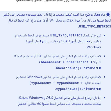
ملاحظة:
يوضّح هذا القسم كيفية تحديد ما إذا كان الخط يستخدم عمليات إلغاء قياس
الخط نفسها على كل من أجهزة OSX وWindows. أولاً، حدِّد ما إذا كان الخط قد فعّل
.
USE_TYPO_METRICS
في حال تفعيل
، سيتم عرض الخط باستخدام
USE_TYPO_METRICS
مقاييس
على أجهزة OSX ومقاييس
على أجهزة
typo
hhea
Windows.
لاحتساب ارتفاع السطر العادي على نظام التشغيل OSX، استخدِم المعادلة
التالية:
(hheaAscent + hheaDescent +
.
hheaLineGap)/unitsPerEm
لاحتساب ارتفاع السطر العادي على نظام التشغيل Windows، استخدِم
المعادلة التالية:
(typoAscent + typoDescent +
.
typoLineGap)/unitsPerEm
إذا كان ارتفاع السطر على نظام التشغيل OSX وWindows متطابقًا،
يمكنك استخدام عمليات إلغاء مقياس الخط نفسها لكلا نظامَي التشغيل.