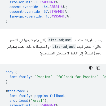
size-adjust
:
60
.
85099821
%;
ascent-override
:
164
.
3358416
%;
descent-override
:
57
.
51754455
%;
line-gap-override
:
16
.
43358416
%;
}
بسبب طريقة احتساب
size-adjust
(التي يتم شرحها في القسم
التالي)، تتغيّر قيمة
size-adjust
(والاستبدالات ذات الصلة بمقياس
الخط) استنادًا إلى الخط الاحتياطي المستخدَم:
body
{
font-family
:
"Poppins"
,
"fallback for Poppins"
,
"
}
@
font-face
{
font-family
:
poppins-fallback
;
src
:
local
(
"Arial"
);
size-adjust
:
60
.
85099821
%;