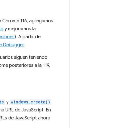
 En Chrome 116, agregamos
io
y mejoramos la
nsiones
). A partir de
 de Debugger
.
suarios siguen teniendo
me posteriores a la 119,
te
y
windows.create()
na URL de JavaScript. En
RLs de JavaScript ahora