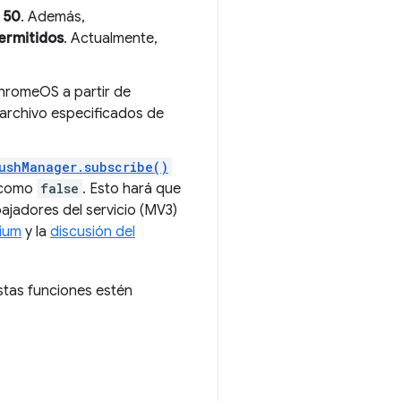
a 50
. Además,
ermitidos
. Actualmente,
ChromeOS a partir de
 archivo especificados de
pushManager.subscribe()
como
false
. Esto hará que
bajadores del servicio (MV3)
ium
y la
discusión del
stas funciones estén