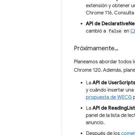
extensión y obtener u
Chrome 116. Consult
API de DeclarativeN
cambió a
false
en
C
Próximamente…
Planeamos abordar todos l
Chrome 120. Además, planea
La
API de UserScript
y cuándo insertar una
propuesta de WECG
p
La
API de ReadingList
panel de la lista de lec
anuncio.
Después de los
comen