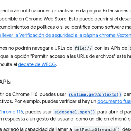
 recibirán notificaciones proactivas en la página Extensiones
isponible en Chrome Web Store. Esto puede ocurrir si el desar
ncumplimientos de políticas o si se identifica como software m
llevar la Verificación de seguridad a la página chrome://exte
iones no podrán navegar a URLs de
file://
con las APIs de
que la opción "Permitir acceso a las URLs de archivos" esté ha
nsulta el
debate de WECG
.
APIs
tir de Chrome 116, puedes usar
runtime.getContexts()
par
tivos. Por ejemplo, puedes verificar si hay un
documento fuera
Chrome 116
, puedes usar
sidepanel.open()
para abrir el pan
 respuesta a un gesto del usuario, como un clic en el menú c
Se agregó la capacidad de llamar a
getMediaStreamId()
desd