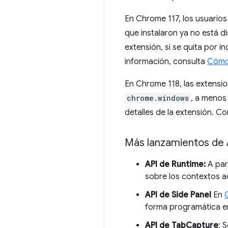
En Chrome 117, los usuarios
que instalaron ya no está d
extensión, si se quita por i
información, consulta
Cómo 
En Chrome 118, las extens
chrome.windows
, a menos 
detalles de la extensión. Co
Más lanzamientos de 
API de Runtime:
A par
sobre los contextos ac
API de Side Panel
En
forma programática en
API de TabCapture
: 