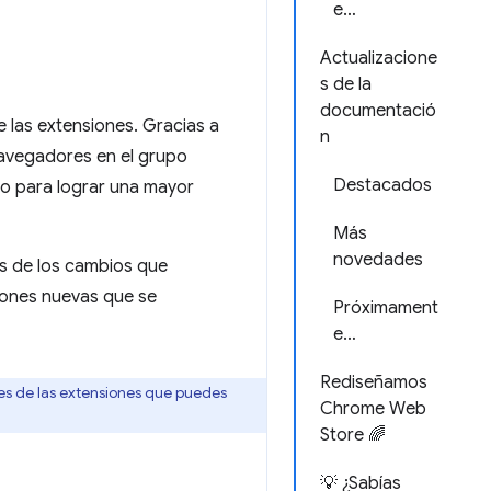
e…
Actualizacione
s de la
documentació
e las extensiones. Gracias a
n
navegadores en el grupo
Destacados
o para lograr una mayor
Más
novedades
os de los cambios que
iones nuevas que se
Próximament
e…
Rediseñamos
es de las extensiones que puedes
Chrome Web
Store 🌈
💡 ¿Sabías