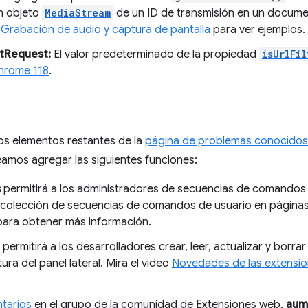
n objeto
MediaStream
de un ID de transmisión en un documen
a
Grabación de audio y captura de pantalla
para ver ejemplos.
etRequest:
El valor predeterminado de la propiedad
isUrlFi
hrome 118
.
os elementos restantes de la
página de problemas conocidos
mos agregar las siguientes funciones:
s
permitirá a los administradores de secuencias de comandos
 colección de secuencias de comandos de usuario en páginas
ara obtener más información.
permitirá a los desarrolladores crear, leer, actualizar y borr
tura del panel lateral. Mira el video
Novedades de las extensi
tarios
en el grupo de la comunidad de Extensiones web,
aum