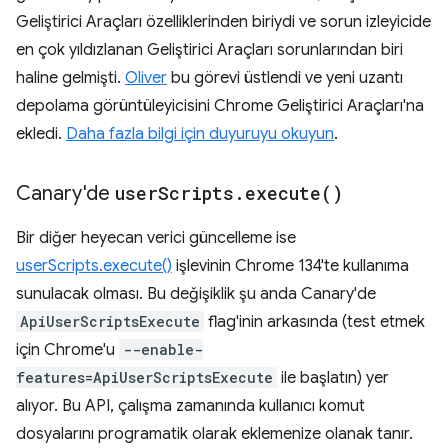
Geliştirici Araçları özelliklerinden biriydi ve sorun izleyicide
en çok yıldızlanan Geliştirici Araçları sorunlarından biri
haline gelmişti.
Oliver
bu görevi üstlendi ve yeni uzantı
depolama görüntüleyicisini Chrome Geliştirici Araçları'na
ekledi.
Daha fazla bilgi için duyuruyu okuyun
.
Canary'de
user
Scripts
.
execute(
)
Bir diğer heyecan verici güncelleme ise
userScripts.execute()
işlevinin Chrome 134'te kullanıma
sunulacak olması. Bu değişiklik şu anda Canary'de
ApiUserScriptsExecute
flag'inin arkasında (test etmek
için Chrome'u
--enable-
features=ApiUserScriptsExecute
ile başlatın) yer
alıyor. Bu API, çalışma zamanında kullanıcı komut
dosyalarını programatik olarak eklemenize olanak tanır.