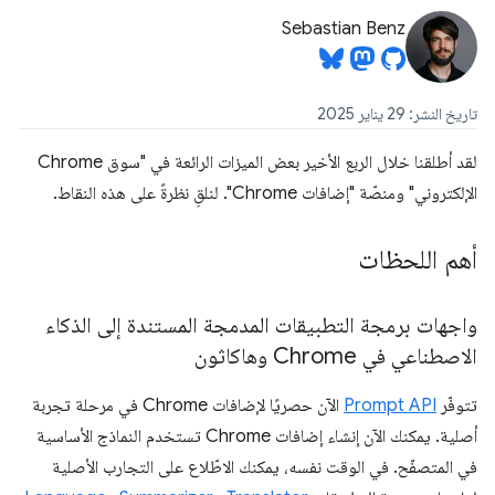
Sebastian Benz
تاريخ النشر: 29 يناير 2025
لقد أطلقنا خلال الربع الأخير بعض الميزات الرائعة في "سوق Chrome
الإلكتروني" ومنصّة "إضافات Chrome". لنلقِ نظرةً على هذه النقاط.
أهم اللحظات
واجهات برمجة التطبيقات المدمجة المستندة إلى الذكاء
الاصطناعي في Chrome وهاكاثون
تتوفّر
Prompt API
الآن حصريًا لإضافات Chrome في مرحلة تجربة
أصلية. يمكنك الآن إنشاء إضافات Chrome تستخدم النماذج الأساسية
في المتصفّح. في الوقت نفسه، يمكنك الاطّلاع على التجارب الأصلية