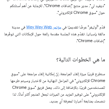
"ديفيد لي"، مدير منتج "إضافات Chrome"، للإجابة عن أهم أسئلتكم
حول "سوق Chrome الإلكتروني".
قدّم "أوليفر" عرضًا تقديميًا في
مؤتمر Wey Wey Web
في مدينة
مالقة بإسبانيا. تقدّم هذه الجلسة مقدمة رائعة حول الإمكانات التي توفّرها
"إضافات Chrome".
ما هي الخطوات التالية؟
سنطرح قريبًا ميزة إلغاء المراجعة. إنّ إمكانية إلغاء مراجعة على "سوق
Chrome الإلكتروني" في المراحل النهائية من الاختبار وسيتم طرحها
للمستخدمين قريبًا. بالإضافة إلى ذلك، يعمل فريق "سوق Chrome
الإلكتروني" على توفير المزيد من الميزات لجعل المتجر أكثر أمانًا، لذا
ننصحك بمتابعة أخبارنا لمعرفة أي جديد.