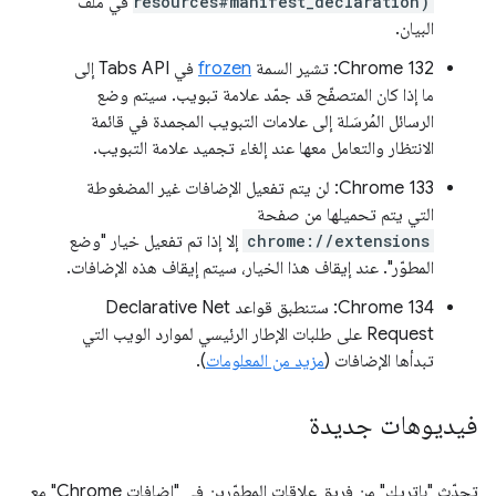
resources#manifest_declaration)
في ملف
البيان.
‫Chrome 132: تشير السمة
frozen
في Tabs API إلى
ما إذا كان المتصفّح قد جمّد علامة تبويب. سيتم وضع
الرسائل المُرسَلة إلى علامات التبويب المجمدة في قائمة
الانتظار والتعامل معها عند إلغاء تجميد علامة التبويب.
‫Chrome 133: لن يتم تفعيل الإضافات غير المضغوطة
التي يتم تحميلها من صفحة
chrome://extensions
إلا إذا تم تفعيل خيار "وضع
المطوّر". عند إيقاف هذا الخيار، سيتم إيقاف هذه الإضافات.
‫Chrome 134: ستنطبق قواعد Declarative Net
Request على طلبات الإطار الرئيسي لموارد الويب التي
تبدأها الإضافات (
مزيد من المعلومات
).
فيديوهات جديدة
تحدّث "باتريك" من فريق علاقات المطوّرين في "إضافات Chrome" مع