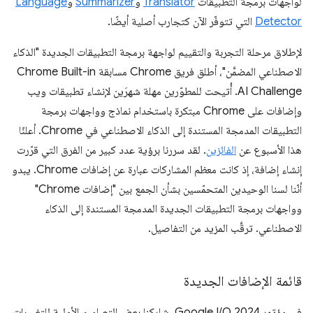
لواجهات برمجة التطبيقات
Translator
و
Summarizer
و
Language
Detector
التي تتوفّر الآن كتجارب أصلية أيضًا.
لإطلاق مرحلة التجربة والتقييم لواجهة برمجة التطبيقات الجديدة "الذكاء
الاصطناعي المضمَّن"، أطلق فريق Chrome مسابقة Chrome Built-in
AI Challenge. أُتيحت للمطوّرين مهلة شهرَين لإنشاء تطبيقات ويب
وإضافات على Chrome مبتكرة باستخدام نماذج وواجهات برمجة
التطبيقات المدمجة المستندة إلى الذكاء الاصطناعي في Chrome. أعلنّا
هذا الأسبوع عن
الفائزين
. لقد سررنا برؤية عدد كبير من الفرق التي قرّرت
إنشاء إضافة، إذ كانت معظم المشاركات عبارة عن إضافات Chrome. يبدو
أنّنا لسنا الوحيدين المتحمّسين بشأن الجمع بين "إضافات Chrome"
وواجهات برمجة التطبيقات الجديدة المدمجة المستندة إلى الذكاء
الاصطناعي. ترقَّب المزيد من التفاصيل.
قائمة الإضافات الجديدة
في مؤتمر Google I/O 2024، شاركنا بعض التصاميم الأولية للتغييرات