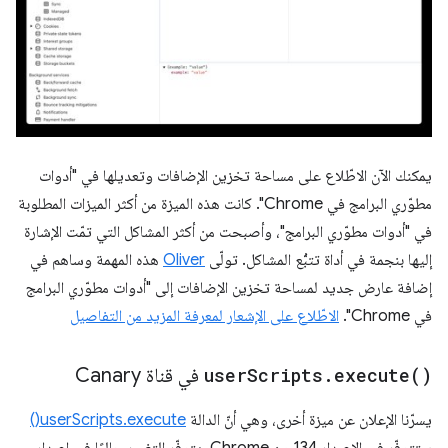
يمكنك الآن الاطّلاع على مساحة تخزين الإضافات وتعديلها في "أدوات
مطوّري البرامج في Chrome". كانت هذه الميزة من أكثر الميزات المطلوبة
في "أدوات مطوّري البرامج"، وأصبحت من أكثر المشاكل التي تمّت الإشارة
إليها بنجمة في أداة تتبُّع المشاكل. تولّى
Oliver
هذه المهمة وساهم في
إضافة عارض جديد لمساحة تخزين الإضافات إلى "أدوات مطوّري البرامج
في Chrome".
الاطّلاع على الإشعار لمعرفة المزيد من التفاصيل
)
execute(
.
Scripts
user
في قناة Canary
يسرّنا الإعلان عن ميزة أخرى، وهي أنّ الدالة
userScripts.execute()