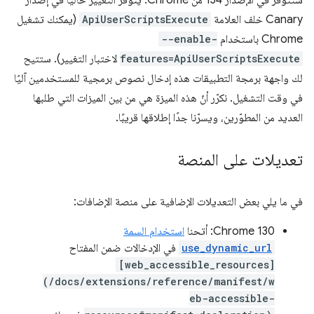
ستتوفّر في الإصدار 134 من Chrome. يتوفّر التغيير حاليًا في إصدار
Canary خلف العلامة
ApiUserScriptsExecute
(يمكنك تشغيل
Chrome باستخدام
--enable-
features=ApiUserScriptsExecute
لاختبار التغيير). ستتيح
لك واجهة برمجة التطبيقات هذه إدخال نصوص برمجية للمستخدمين آليًا
في وقت التشغيل. نكرّر أنّ هذه الميزة هي من بين الميزات التي طلبها
العديد من المطوّرين، ويسرّنا جدًا إطلاقها قريبًا.
تعديلات على المنصة
في ما يلي بعض التعديلات الإضافية على منصة الإضافات:
‫Chrome 130: أتحنا
استخدام السمة
use_dynamic_url
في الإدخالات ضمن المفتاح
[web_accessible_resources]
(/docs/extensions/reference/manifest/w
eb-accessible-