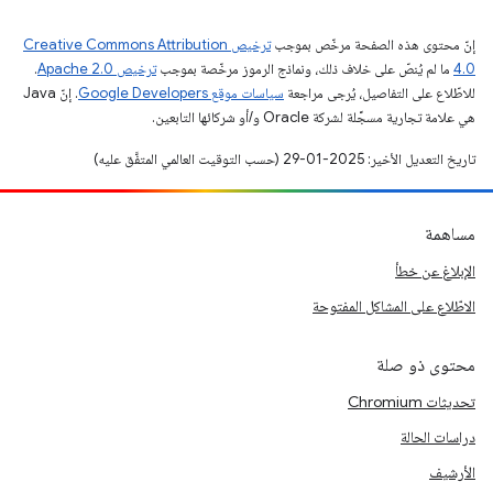
إنّ محتوى هذه الصفحة مرخّص بموجب
ترخيص Creative Commons Attribution
4.0‏
ما لم يُنصّ على خلاف ذلك، ونماذج الرموز مرخّصة بموجب
ترخيص Apache 2.0‏
.
للاطّلاع على التفاصيل، يُرجى مراجعة
سياسات موقع Google Developers‏
. إنّ Java
هي علامة تجارية مسجَّلة لشركة Oracle و/أو شركائها التابعين.
تاريخ التعديل الأخير: 2025-01-29 (حسب التوقيت العالمي المتفَّق عليه)
مساهمة
الإبلاغ عن خطأ
الاطّلاع على المشاكل المفتوحة
محتوى ذو صلة
تحديثات Chromium
دراسات الحالة
الأرشيف