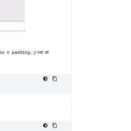
ex
o
padding
, y ver el