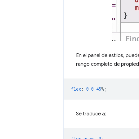
En el panel de estilos, pu
rango completo de propiedad
flex
:
0
0
45
%;
Se traduce a:
flex-grow
:
0
;