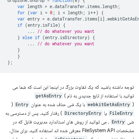
dropzone
.
ondrop
=
function
(
e
)
{
var
length
=
e
.
dataTransfer
.
items
.
length
;
for
(
var
i
=
0
;
i
 < 
length
;
i
++
)
{
var
entry
=
e
.
dataTransfer
.
items
[
i
].
webkitGetAsE
if
(
entry
.
isFile
)
{
...
// do whatever you want
}
else
if
(
entry
.
isDirectory
)
{
...
// do whatever you want
}
}
};
توجه داشته باشید که یک تفاوت بزرگ در اینجا این است که شما می
توانید با استفاده از تابع جدیدی به نام
(
getAsEntry
) با یک شی حذف شده به عنوان
webkitGetAsEntry
Entry
(
FileEntry
یا
DirectoryEntry
) رفتار کنید. پس از دسترسی به
شی
Entry
، می توانید از روش های استاندارد مدیریت فایل که در
مشخصات FileSystem API معرفی شده اند استفاده کنید. برای مثال،