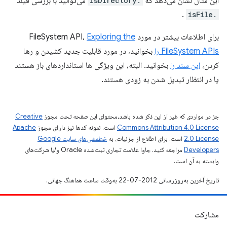
این مثال نشان می‌دهد که
.isDirectory
می‌توانید با بررسی فیلد
.
.isFile
برای اطلاعات بیشتر در مورد FileSystem API،
Exploring the
FileSystem APIs را
بخوانید، در مورد قابلیت جدید کشیدن و رها
کردن،
این سند را
بخوانید. البته، این ویژگی ها استانداردهای باز هستند
یا در انتظار تبدیل شدن به زودی هستند.
جز در مواردی که غیر از این ذکر شده باشد،‌محتوای این صفحه تحت مجوز
Creative
Commons Attribution 4.0 License
است. نمونه کدها نیز دارای مجوز
Apache
2.0 License
است. برای اطلاع از جزئیات، به
خطمشی‌های سایت Google
Developers‏
مراجعه کنید. جاوا علامت تجاری ثبت‌شده Oracle و/یا شرکت‌های
وابسته به آن است.
تاریخ آخرین به‌روزرسانی 2012-07-22 به‌وقت ساعت هماهنگ جهانی.
مشارکت