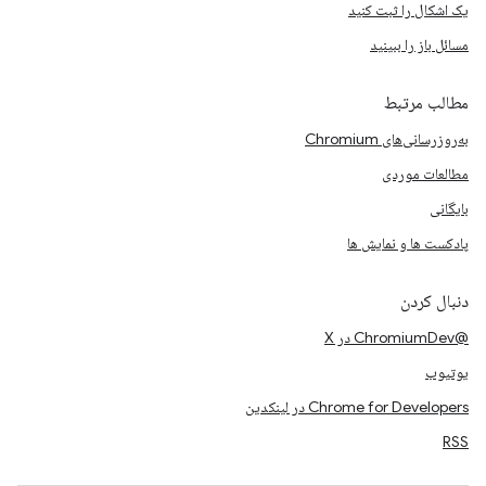
یک اشکال را ثبت کنید
مسائل باز را ببینید
مطالب مرتبط
به‌روزرسانی‌های Chromium
مطالعات موردی
بایگانی
پادکست ها و نمایش ها
دنبال کردن
@ChromiumDev در X
یوتیوب
Chrome for Developers در لینکدین
RSS