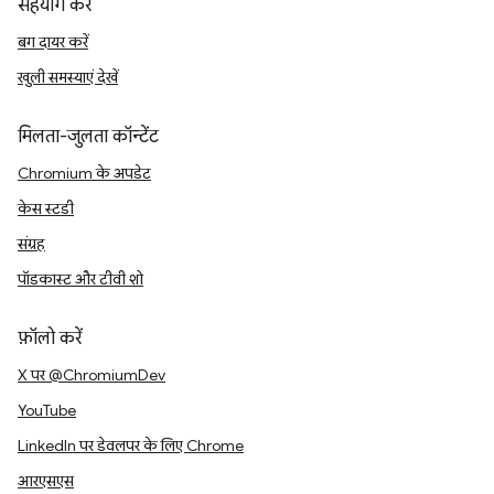
सहयोग करें
बग दायर करें
खुली समस्याएं देखें
मिलता-जुलता कॉन्टेंट
Chromium के अपडेट
केस स्टडी
संग्रह
पॉडकास्ट और टीवी शो
फ़ॉलो करें
X पर @ChromiumDev
YouTube
LinkedIn पर डेवलपर के लिए Chrome
आरएसएस