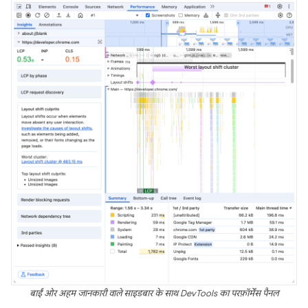
बाईं ओर अहम जानकारी वाले साइडबार के साथ DevTools का परफ़ॉर्मेंस पैनल