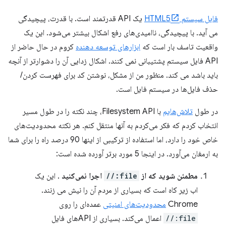
فایل سیستم HTML5
یک API قدرتمند است. با قدرت، پیچیدگی
می آید. با پیچیدگی، ناامیدی‌های رفع اشکال بیشتر می‌شود. این یک
واقعیت تاسف بار است که
ابزارهای توسعه دهنده
کروم در حال حاضر از
API فایل سیستم پشتیبانی نمی کنند. اشکال زدایی آن را دشوارتر از آنچه
باید باشد می کند. منظور من از مشکل، نوشتن کد برای فهرست کردن/
حذف فایل‌ها در سیستم فایل است.
در طول
تلاش‌هایم
با Filesystem API، چند نکته را در طول مسیر
انتخاب کردم که فکر می‌کردم به آنها منتقل کنم. هر نکته محدودیت‌های
خاص خود را دارد، اما استفاده از ترکیبی از اینها 90 درصد راه را برای شما
به ارمغان می‌آورد. در اینجا 5 مورد برتر آورده شده است:
مطمئن شوید که از
file://
اجرا نمی‌کنید
. این یک
اب زیر کاه است که بسیاری از مردم آن را نیش می زنند.
Chrome
محدودیت‌های امنیتی
عمده‌ای را روی
file://
اعمال می‌کند. بسیاری از APIهای فایل