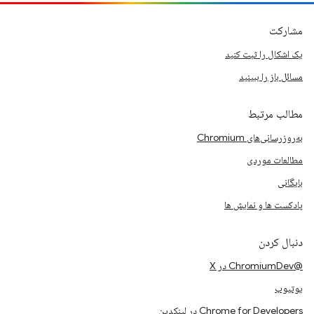
مشارکت
یک اشکال را ثبت کنید
مسائل باز را ببینید
مطالب مرتبط
به‌روزرسانی‌های Chromium
مطالعات موردی
بایگانی
پادکست ها و نمایش ها
دنبال کردن
@ChromiumDev در X
یوتیوب
Chrome for Developers در لینکدین