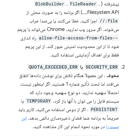
پیشرفته (
،
FileReader
،
BlobBuilder
Filesystem API،...) اگر برنامه را به صورت محلی از
file://
اجرا کنید، خطا می‌کنند یا بی‌صدا خراب
می‌شوند. اگر سرور وب ندارید، Chrome می‌تواند با پرچم
--allow-file-access-from-files
راه اندازی
شود تا از این محدودیت امنیتی عبور کند. از این پرچم
فقط برای اهداف آزمایشی استفاده کنید.
SECURITY_ERR
یا
QUOTA_EXCEEDED_ERR
مخوف
. این معمولاً هنگام تلاش برای نوشتن داده‌ها اتفاق
می‌افتد اما تحت تأثیر شماره 1 هستید. اگر اینطور نیست،
احتمالاً سهمیه ندارید. دو نوع سهمیه وجود دارد که
سیستم فایل را می توان با آنها باز کرد،
TEMPORARY
یا
PERSISTENT
. اگر از دومی استفاده می‌کنید، کاربر باید
صریحاً به برنامه شما فضای ذخیره‌سازی دائمی بدهد.
این
پست را
در مورد نحوه انجام این کار مشاهده کنید.