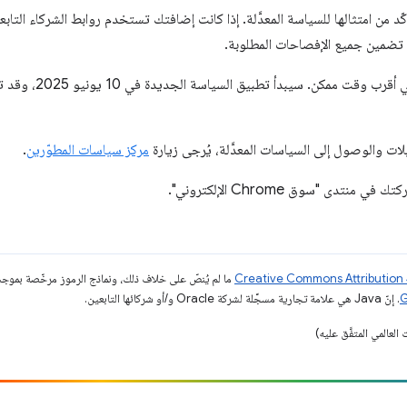
د من امتثالها للسياسة المعدَّلة. إذا كانت إضافتك تستخدم روابط الشركاء التابعي
تضمين جميع الإفصاحات المطلوبة.
ننصح المطوّرين بتعديل إ
ات والوصول إلى السياسات المعدَّلة، يُرجى زيارة
مركز سياسات المطوّرين
.
تدى "سوق Chrome الإلكتروني".
ما لم يُنصّ على خلاف ذلك، ونماذج الرموز مرخّصة بمو
. إنّ Java هي علامة تجارية مسجَّلة لشركة Oracle و/أو شركائها التابعين.