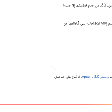
ن، تأكَّد من عدم تطبيقها إلا عندما
ضافاتهم في أقرب وقت ممكن. سيبدأ تطبيق السياسة الجديدة في 10 يونيو 2025، وقد تتم إزالة الإضافات التي تُخالفها من
جب
ترخيص Apache 2.0‏
. للاطّلاع على التفاصيل،