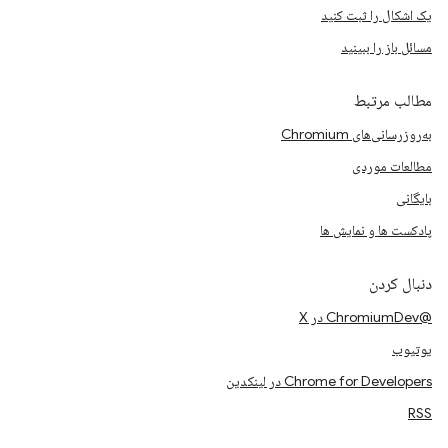
یک اشکال را ثبت کنید
مسائل باز را ببینید
مطالب مرتبط
به‌روزرسانی‌های Chromium
مطالعات موردی
بایگانی
پادکست ها و نمایش ها
دنبال کردن
@ChromiumDev در X
یوتیوب
Chrome for Developers در لینکدین
RSS