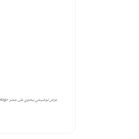
عرض توضيحي يحتوي على عنصر <dialog> يتم فتحه في الطبقة العليا في الإصدار 122 من Chrome والإصدارات الأحدث، يمكن للعنصر