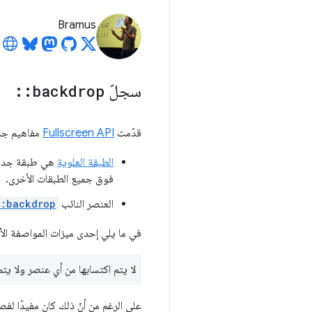
Bramus
سجلّ
backdrop
::
قدّمت
Fullscreen API
مفاهيم جدي
الطبقة العلوية
هي طبقة جديدة
فوق جميع الطبقات الأخرى.
العنصر النائب
::backdrop
في ما يلي إحدى ميزات المواصفة الأ
لا يتم اكتسابها من أي عنصر ولا يتم
على الرغم من أنّ ذلك كان مفيدًا ل