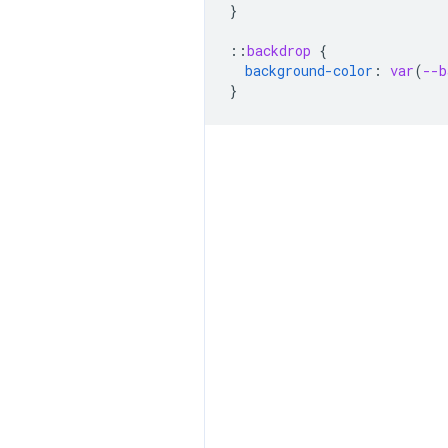
}
::
backdrop
{
background-color
:
var
(
--b
}