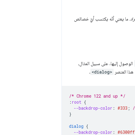
رة
، ما يعني أنّه يكتسب أيّ خصائص
الوصول إليها. على سبيل المثال،
هذا العنصر
<dialog>
.
/* Chrome 122 and up */
:
root
{
--backdrop-color
:
#333
;
}
dialog
{
--backdrop-color
:
#6300ff