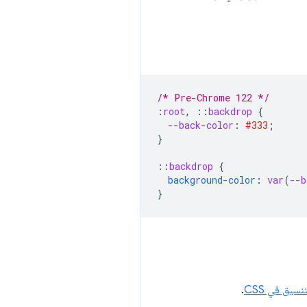
/* Pre-Chrome 122 */
:
root
,
::
backdrop
{
--back-color
:
#333
;
}
::
backdrop
{
background-color
:
var
(
--b
}
سيق في CSS
.