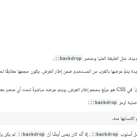
دة، مثل الطبقة العليا وعنصر
::backdrop
.
 يتمّ عرضها بالقرب من المستخدِم ضمن إطار العرض. يكون حجمها مطابقًا 
في CSS هو مربّع بحجم إطار العرض، ويتم عرضه مباشرةً تحت أي عنصر معروض في الطبقة العليا.
صلية لرمز
::backdrop
:
 اكتسابها منه.
فصل أسلوب
::backdrop
، إلا أنّه كان يعني أيضًا أنّ
::backdrop
لم يكن بإم