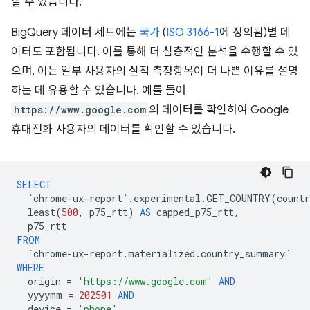
할 수 있습니다.
BigQuery 데이터 세트에는
국가
(
ISO 3166-1
에 정의됨)별 데
이터도 포함됩니다. 이를 통해 더 심층적인 분석을 수행할 수 있
으며, 이는 일부 사용자의 실적 측정항목이 더 나쁜 이유를 설명
하는 데 유용할 수 있습니다. 예를 들어
https://www.google.com
의 데이터를 확인하여 Google
휴대전화 사용자의 데이터를 확인할 수 있습니다.
SELECT
`
chrome
-
ux
-
report
`
.
experimental
.
GET_COUNTRY
(
countr
least
(
500
,
p75_rtt
)
AS
capped_p75_rtt
,
p75_rtt
FROM
`
chrome
-
ux
-
report
.
materialized
.
country_summary
`
WHERE
origin
=
'https://www.google.com'
AND
yyyymm
=
202501
AND
device
=
'phone'