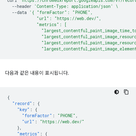
curl
"https://chromeuxreport.googleapis.com/v1/recor
--header
'Content-Type: application/json'
\
--data
'{ "formFactor": "PHONE",
            "url": "https://web.dev/",
            "metrics": [
              "largest_contentful_paint_image_time_t
              "largest_contentful_paint_image_resour
              "largest_contentful_paint_image_resour
              "largest_contentful_paint_image_elemen
다음과 같은 내용이 표시됩니다.
{
"record"
:
{
"key"
:
{
"formFactor"
:
"PHONE"
,
"url"
:
"https://web.dev/"
},
"metrics"
:
{