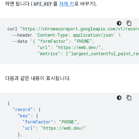
하면 됩니다 (
API_KEY
를
자체 키
로 바꾸기).
curl
"https://chromeuxreport.googleapis.com/v1/recor
--header
'Content-Type: application/json'
\
--data
'{ "formFactor": "PHONE",
            "url": "https://web.dev/",
            "metrics": ["largest_contentful_paint_re
다음과 같은 내용이 표시됩니다.
{
"record"
:
{
"key"
:
{
"formFactor"
:
"PHONE"
,
"url"
:
"https://web.dev/"
},