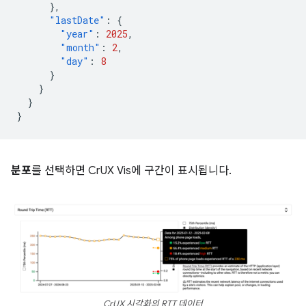
},
"lastDate"
:
{
"year"
:
2025
,
"month"
:
2
,
"day"
:
8
}
}
}
}
분포
를 선택하면 CrUX Vis에 구간이 표시됩니다.
CrUX 시각화의 RTT 데이터