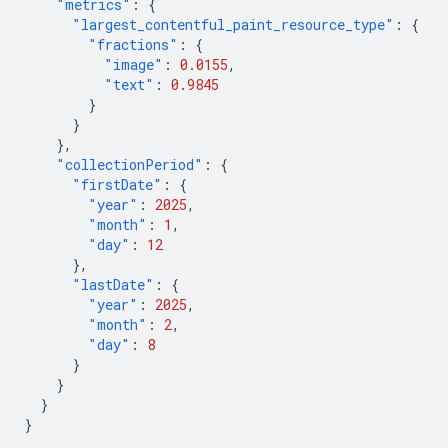
"metrics"
:
{
"largest_contentful_paint_resource_type"
:
{
"fractions"
:
{
"image"
:
0.0155
,
"text"
:
0.9845
}
}
},
"collectionPeriod"
:
{
"firstDate"
:
{
"year"
:
2025
,
"month"
:
1
,
"day"
:
12
},
"lastDate"
:
{
"year"
:
2025
,
"month"
:
2
,
"day"
:
8
}
}
}
}