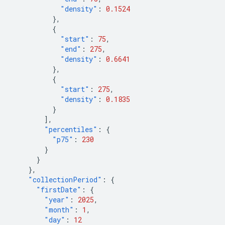
"density"
:
0.1524
},
{
"start"
:
75
,
"end"
:
275
,
"density"
:
0.6641
},
{
"start"
:
275
,
"density"
:
0.1835
}
],
"percentiles"
:
{
"p75"
:
230
}
}
},
"collectionPeriod"
:
{
"firstDate"
:
{
"year"
:
2025
,
"month"
:
1
,
"day"
:
12