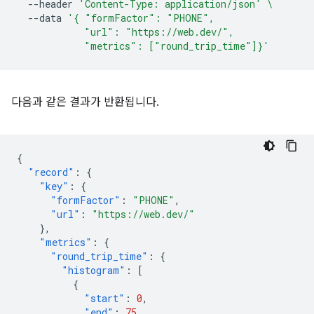
--header
'Content-Type: application/json'
\
--data
'{ "formFactor": "PHONE",
            "url": "https://web.dev/",
            "metrics": ["round_trip_time"]}'
다음과 같은 결과가 반환됩니다.
{
"record"
:
{
"key"
:
{
"formFactor"
:
"PHONE"
,
"url"
:
"https://web.dev/"
},
"metrics"
:
{
"round_trip_time"
:
{
"histogram"
:
[
{
"start"
:
0
,
"end"
:
75
,