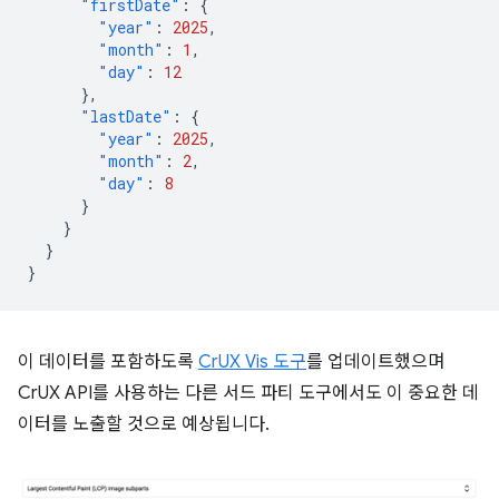
"firstDate"
:
{
"year"
:
2025
,
"month"
:
1
,
"day"
:
12
},
"lastDate"
:
{
"year"
:
2025
,
"month"
:
2
,
"day"
:
8
}
}
}
}
이 데이터를 포함하도록
CrUX Vis 도구
를 업데이트했으며
CrUX API를 사용하는 다른 서드 파티 도구에서도 이 중요한 데
이터를 노출할 것으로 예상됩니다.