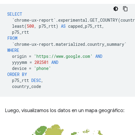
SELECT
`
chrome
-
ux
-
report
`
.
experimental
.
GET_COUNTRY
(
countr
least
(
500
,
p75_rtt
)
AS
capped_p75_rtt
,
p75_rtt
FROM
`
chrome
-
ux
-
report
.
materialized
.
country_summary
`
WHERE
origin
=
'https://www.google.com'
AND
yyyymm
=
202501
AND
device
=
'phone'
ORDER
BY
p75_rtt
DESC
,
country_code
Luego, visualizamos los datos en un mapa geográfico: