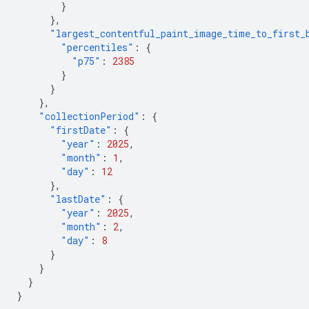
}
},
"largest_contentful_paint_image_time_to_first_
"percentiles"
:
{
"p75"
:
2385
}
}
},
"collectionPeriod"
:
{
"firstDate"
:
{
"year"
:
2025
,
"month"
:
1
,
"day"
:
12
},
"lastDate"
:
{
"year"
:
2025
,
"month"
:
2
,
"day"
:
8
}
}
}
}