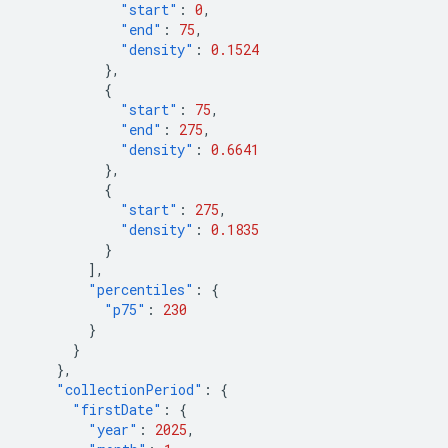
"start"
:
0
,
"end"
:
75
,
"density"
:
0.1524
},
{
"start"
:
75
,
"end"
:
275
,
"density"
:
0.6641
},
{
"start"
:
275
,
"density"
:
0.1835
}
],
"percentiles"
:
{
"p75"
:
230
}
}
},
"collectionPeriod"
:
{
"firstDate"
:
{
"year"
:
2025
,