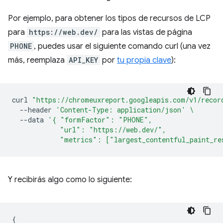
Por ejemplo, para obtener los tipos de recursos de LCP
para
https://web.dev/
para las vistas de página
PHONE
, puedes usar el siguiente comando curl (una vez
más, reemplaza
API_KEY
por
tu propia clave
):
curl
"https://chromeuxreport.googleapis.com/v1/recor
--header
'Content-Type: application/json'
\
--data
'{ "formFactor": "PHONE",
            "url": "https://web.dev/",
            "metrics": ["largest_contentful_paint_re
Y recibirás algo como lo siguiente:
{