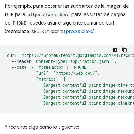
Por ejemplo, para obtener las subpartes de la imagen de
LCP para
https://web.dev/
para las vistas de página
de
PHONE
, puedes usar el siguiente comando curl
(reemplaza
API_KEY
por
tu propia clave
):
curl
"https://chromeuxreport.googleapis.com/v1/recor
--header
'Content-Type: application/json'
\
--data
'{ "formFactor": "PHONE",
            "url": "https://web.dev/",
            "metrics": [
              "largest_contentful_paint_image_time_t
              "largest_contentful_paint_image_resour
              "largest_contentful_paint_image_resour
              "largest_contentful_paint_image_elemen
Y recibirás algo como lo siguiente: