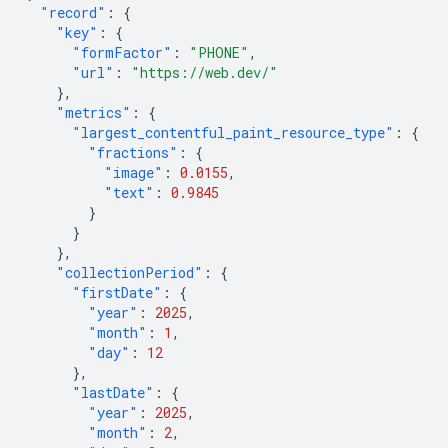
"record"
:
{
"key"
:
{
"formFactor"
:
"PHONE"
,
"url"
:
"https://web.dev/"
},
"metrics"
:
{
"largest_contentful_paint_resource_type"
:
{
"fractions"
:
{
"image"
:
0.0155
,
"text"
:
0.9845
}
}
},
"collectionPeriod"
:
{
"firstDate"
:
{
"year"
:
2025
,
"month"
:
1
,
"day"
:
12
},
"lastDate"
:
{
"year"
:
2025
,
"month"
:
2
,