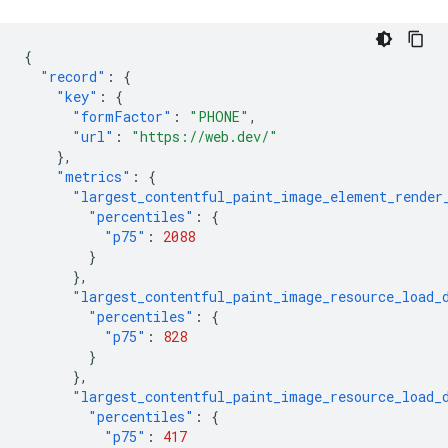
{
"record"
:
{
"key"
:
{
"formFactor"
:
"PHONE"
,
"url"
:
"https://web.dev/"
},
"metrics"
:
{
"largest_contentful_paint_image_element_render
"percentiles"
:
{
"p75"
:
2088
}
},
"largest_contentful_paint_image_resource_load_
"percentiles"
:
{
"p75"
:
828
}
},
"largest_contentful_paint_image_resource_load_
"percentiles"
:
{
"p75"
:
417