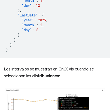
"month"
:
1
,
"day"
:
12
},
"lastDate"
:
{
"year"
:
2025
,
"month"
:
2
,
"day"
:
8
}
}
}
}
Los intervalos se muestran en CrUX Vis cuando se
seleccionan las
distribuciones
: