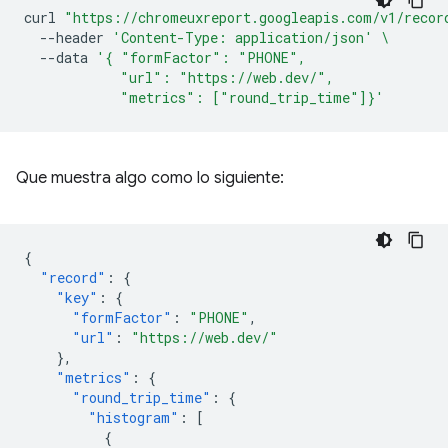
curl
"https://chromeuxreport.googleapis.com/v1/recor
--header
'Content-Type: application/json'
\
--data
'{ "formFactor": "PHONE",
            "url": "https://web.dev/",
            "metrics": ["round_trip_time"]}'
Que muestra algo como lo siguiente:
{
"record"
:
{
"key"
:
{
"formFactor"
:
"PHONE"
,
"url"
:
"https://web.dev/"
},
"metrics"
:
{
"round_trip_time"
:
{
"histogram"
:
[
{