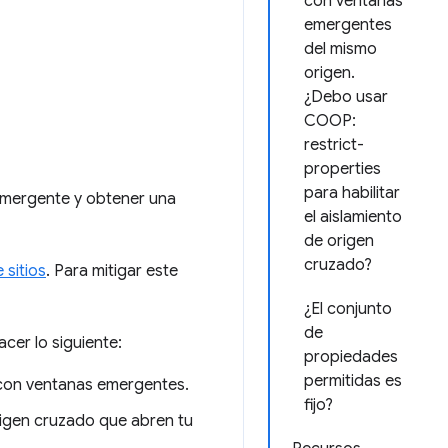
con ventanas
emergentes
del mismo
origen.
¿Debo usar
COOP:
restrict-
properties
para habilitar
 emergente y obtener una
el aislamiento
de origen
cruzado?
 sitios
. Para mitigar este
¿El conjunto
de
cer lo siguiente:
propiedades
permitidas es
 con ventanas emergentes.
fijo?
rigen cruzado que abren tu