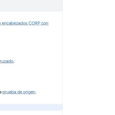
sin encabezados CORP con
cruzado
.
la
prueba de origen
.