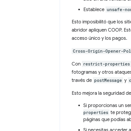
Establece
unsafe-no
Esto imposibilitó que los s
abridor apliquen COOP. Esto
acceso único y los pagos.
Cross-Origin-Opener-Pol
Con
restrict-properties
fotogramas y otros ataques 
través de
postMessage
y
Esto mejora la seguridad de
Si proporcionas un se
properties
te protege
páginas que podías ab
Si necesitas acceder 