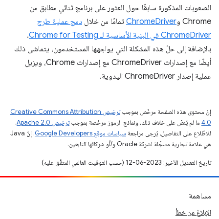
الصعوبات المذكورة سابقًا حول العثور على برنامج ثنائي مطابق من
Chrome و
ChromeDriver
تمامًا من خلال
دمج عملية طرح
ChromeDriver في البنية الأساسية لـ Chrome for Testing
.
بالإضافة إلى حلّ هذه المشكلة التي يواجهها المستخدمون، يتماشى ذلك
أيضًا مع إصدارات ChromeDriver مع إصدارات Chrome، ويزيل
عملية إصدار ChromeDriver اليدوية.
إنّ محتوى هذه الصفحة مرخّص بموجب
ترخيص Creative Commons Attribution
4.0‏
ما لم يُنصّ على خلاف ذلك، ونماذج الرموز مرخّصة بموجب
ترخيص Apache 2.0‏
.
للاطّلاع على التفاصيل، يُرجى مراجعة
سياسات موقع Google Developers‏
. إنّ Java
هي علامة تجارية مسجَّلة لشركة Oracle و/أو شركائها التابعين.
تاريخ التعديل الأخير: 2023-06-12 (حسب التوقيت العالمي المتفَّق عليه)
مساهمة
الإبلاغ عن خطأ