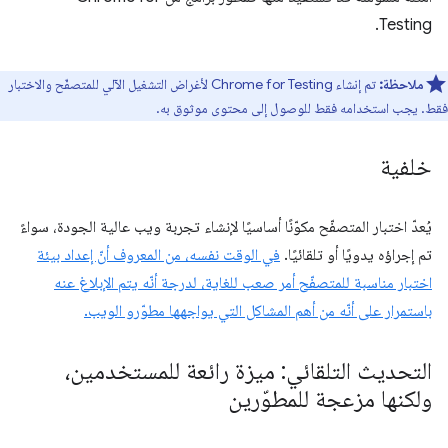
Testing.
ملاحظة:
تم إنشاء Chrome for Testing لأغراض التشغيل الآلي للمتصفّح والاختبار
فقط. يجب استخدامه فقط للوصول إلى محتوى موثوق به.
خلفية
يُعدّ اختبار المتصفّح مكوّنًا أساسيًا لإنشاء تجربة ويب عالية الجودة، سواءً
تم إجراؤه يدويًا أو تلقائيًا.
في الوقت نفسه، من المعروف أنّ إعداد بيئة
اختبار مناسبة للمتصفّح أمر صعب للغاية، لدرجة أنّه يتم الإبلاغ عنه
باستمرار على أنّه من أهم المشاكل التي يواجهها مطوّرو الويب.
التحديث التلقائي: ميزة رائعة للمستخدمين،
ولكنها مزعجة للمطوّرين