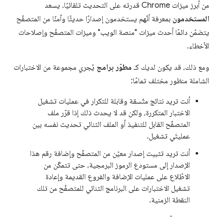
من أبرز ميزات Chrome قدرته على التحديث تلقائيًا. يسعد
المستخدمون
بمعرفة أنّهم يستخدمون إصدارًا حديثًا وآمنًا من المتصفّح
يتضمّن دائمًا أحدث ميزات "منصة الويب" وميزات المتصفّح وإصلاحات
الأخطاء.
ومع ذلك، قد يكون لديك كـ
مطوّر برامج
يُجري مجموعة من الاختبارات
الشاملة منظور مختلف تمامًا:
أنت تريد نتائج متّسقة وقابلة للتكرار في عمليات تشغيل
الاختبار المتكررة، ولكن قد لا يحدث ذلك إذا قرّر ملف
المتصفّح القابل للتنفيذ أو الملف الثنائي تحديث نفسه بين
عمليتَي تشغيل.
أنت تريد تثبيت إصدار معيّن من المتصفّح وإضافة رقم هذا
الإصدار إلى مستودع الرموز البرمجية، حتى تتمكّن من
الاطّلاع على عمليات الإضافة والفروع القديمة وإعادة
تشغيل الاختبارات على البرنامج الثنائي للمتصفّح من تلك
النقطة الزمنية.