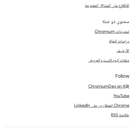
الاطّلاع على المشاكل المفتوحة
محتوى ذو صلة
تحديثات Chromium
دراسات الحالة
الأرشيف
ملفات البودكاست والعروض
Follow
@ChromiumDev on X
YouTube
Chrome للمطوّرين على LinkedIn
خلاصة RSS