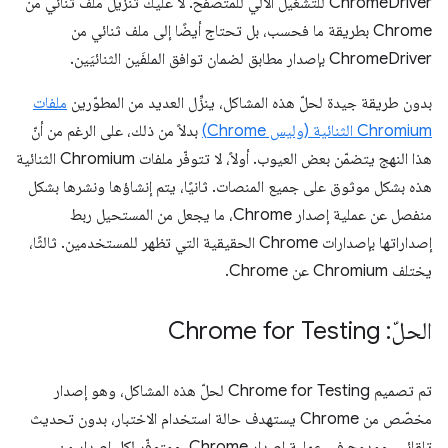
ChromeDriver للتشغيل الآلي للمتصفّح. لا عليك تنزيل ملف ثنائي من
Chrome بطريقة ما فحسب، بل تحتاج أيضًا إلى ملف ثنائي من
ChromeDriver بإصدار مطابق لضمان توافق الملفَين الثنائيَين.
بدون طريقة جيدة لحلّ هذه المشاكل، ينزِّل العديد من المطوّرين
ملفات
Chromium الثنائية (وليس Chrome)
بدلاً من ذلك، على الرغم من أنّ
هذا النهج يتضمّن بعض العيوب. أولاً، لا تتوفّر ملفات Chromium الثنائية
هذه بشكل موثوق على جميع المنصات. ثانيًا، يتم إنشاؤها ونشرها بشكل
منفصل عن عملية إصدار Chrome، ما يجعل من المستحيل ربط
إصداراتها بإصدارات Chrome الحقيقية التي تظهر للمستخدمين. ثالثًا،
يختلف Chromium عن Chrome.
الحلّ: Chrome for Testing
تم تصميم Chrome for Testing لحلّ هذه المشاكل، وهو إصدار
مخصّص من Chrome يستهدف حالة استخدام الاختبار، بدون تحديث
تلقائي، ومدمج في عملية إصدار Chrome، ومتوفّر لكل إصدار من