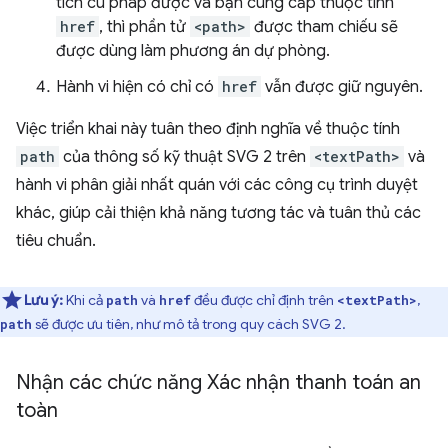
tích cú pháp được và bạn cung cấp thuộc tính
href
, thì phần tử
<path>
được tham chiếu sẽ
được dùng làm phương án dự phòng.
Hành vi hiện có chỉ có
href
vẫn được giữ nguyên.
Việc triển khai này tuân theo định nghĩa về thuộc tính
path
của thông số kỹ thuật SVG 2 trên
<textPath>
và
hành vi phân giải nhất quán với các công cụ trình duyệt
khác, giúp cải thiện khả năng tương tác và tuân thủ các
tiêu chuẩn.
Lưu ý:
Khi cả
và
đều được chỉ định trên
,
path
href
<textPath>
sẽ được ưu tiên, như mô tả trong quy cách SVG 2.
path
Nhận các chức năng Xác nhận thanh toán an
toàn