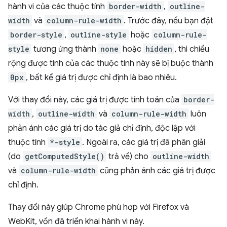
hành vi của các thuộc tính
border-width
,
outline-
width
và
column-rule-width
. Trước đây, nếu bạn đặt
border-style
,
outline-style
hoặc
column-rule-
style
tương ứng thành
none
hoặc
hidden
, thì chiều
rộng được tính của các thuộc tính này sẽ bị buộc thành
0px
, bất kể giá trị được chỉ định là bao nhiêu.
Với thay đổi này, các giá trị được tính toán của
border-
width
,
outline-width
và
column-rule-width
luôn
phản ánh các giá trị do tác giả chỉ định, độc lập với
thuộc tính
*-style
. Ngoài ra, các giá trị đã phân giải
(do
getComputedStyle()
trả về) cho
outline-width
và
column-rule-width
cũng phản ánh các giá trị được
chỉ định.
Thay đổi này giúp Chrome phù hợp với Firefox và
WebKit, vốn đã triển khai hành vi này.