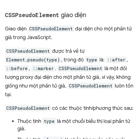
CSSPseudo
Element
giao diện
Giao diện
CSSPseudoElement
đại diện cho một phần tử
giả trong JavaScript.
CSSPseudoElement
được trả về từ
Element.pseudo(type)
, trong đó
type
là:
::after
,
::before
,
::marker
.
CSSPseudoElement
là một đối
tượng proxy đại diện cho một phần tử giả, vì vậy, không
giống như một phần tử giả,
CSSPseudoElement
luôn tồn
tại.
CSSPseudoElement
có các thuộc tính/phương thức sau:
Thuộc tính
type
là một chuỗi biểu thị loại phần tử
giả.