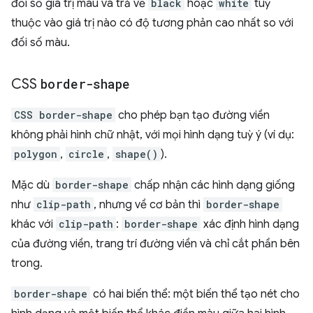
đối số giá trị màu và trả về
black
hoặc
white
tuỳ
thuộc vào giá trị nào có độ tương phản cao nhất so với
đối số màu.
CSS
border-shape
CSS border-shape
cho phép bạn tạo đường viền
không phải hình chữ nhật, với mọi hình dạng tuỳ ý (ví dụ:
polygon
,
circle
,
shape()
).
Mặc dù
border-shape
chấp nhận các hình dạng giống
như
clip-path
, nhưng về cơ bản thì
border-shape
khác với
clip-path
:
border-shape
xác định hình dạng
của đường viền, trang trí đường viền và chỉ cắt phần bên
trong.
border-shape
có hai biến thể: một biến thể tạo nét cho