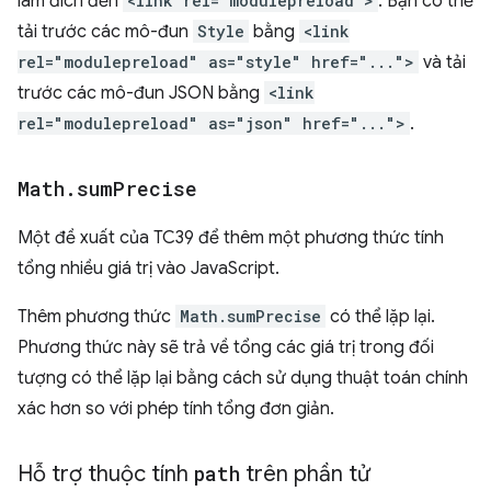
làm đích đến
<link rel="modulepreload">
. Bạn có thể
tải trước các mô-đun
Style
bằng
<link
rel="modulepreload" as="style" href="...">
và tải
trước các mô-đun JSON bằng
<link
rel="modulepreload" as="json" href="...">
.
Math
.
sum
Precise
Một đề xuất của TC39 để thêm một phương thức tính
tổng nhiều giá trị vào JavaScript.
Thêm phương thức
Math.sumPrecise
có thể lặp lại.
Phương thức này sẽ trả về tổng các giá trị trong đối
tượng có thể lặp lại bằng cách sử dụng thuật toán chính
xác hơn so với phép tính tổng đơn giản.
Hỗ trợ thuộc tính
path
trên phần tử