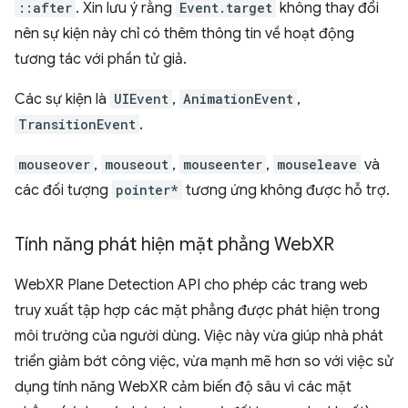
::after
. Xin lưu ý rằng
Event.target
không thay đổi
nên sự kiện này chỉ có thêm thông tin về hoạt động
tương tác với phần tử giả.
Các sự kiện là
UIEvent
,
AnimationEvent
,
TransitionEvent
.
mouseover
,
mouseout
,
mouseenter
,
mouseleave
và
các đối tượng
pointer*
tương ứng không được hỗ trợ.
Tính năng phát hiện mặt phẳng Web
XR
WebXR Plane Detection API cho phép các trang web
truy xuất tập hợp các mặt phẳng được phát hiện trong
môi trường của người dùng. Việc này vừa giúp nhà phát
triển giảm bớt công việc, vừa mạnh mẽ hơn so với việc sử
dụng tính năng WebXR cảm biến độ sâu vì các mặt