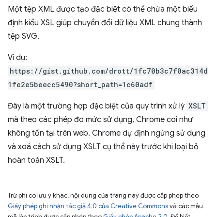
Một tệp XML được tạo đặc biệt có thể chứa một biểu
định kiểu XSL giúp chuyển đổi dữ liệu XML chung thành
tệp SVG.
Ví dụ:
https://gist.github.com/drott/1fc70b3c7f0ac314d
1fe2e5beecc5490?short_path=1c60adf
Đây là một trường hợp đặc biệt của quy trình xử lý
XSLT
mà theo các phép đo mức sử dụng, Chrome coi như
không tồn tại trên web. Chrome dự định ngừng sử dụng
và xoá cách sử dụng XSLT cụ thể này trước khi loại bỏ
hoàn toàn XSLT.
Trừ phi có lưu ý khác, nội dung của trang này được cấp phép theo
Giấy phép ghi nhận tác giả 4.0 của Creative Commons
và các mẫu
mã lập trình được cấp phép theo
Giấy phép Apache 2.0
. Để biết