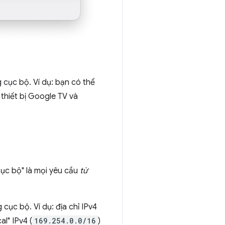
cục bộ. Ví dụ: bạn có thể
thiết bị Google TV và
cục bộ" là mọi yêu cầu
từ
cục bộ. Ví dụ: địa chỉ IPv4
cal" IPv4 (
169.254.0.0/16
)