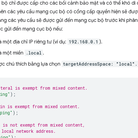
bộ chỉ được cấp cho các bối cảnh bảo mật và có thể khó di c
ên các yêu cầu mạng cục bộ có cổng cấp quyền hiện sẽ được
ng các yêu cầu sẽ được gửi đến mạng cục bộ trước khi phân 
c gửi đến mạng cục bộ nếu:
một địa chỉ IP riêng tư (ví dụ:
192.168.0.1
).
là một miền
.local
.
c chú thích bằng lựa chọn
targetAddressSpace: "local".
iteral is exempt from mixed content.
ping"
);
in is exempt from mixed content.
/ping"
);
n is not exempt from mixed content,
 local network address.
ping"
);