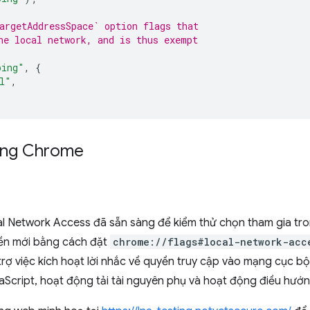
argetAddressSpace` option flags that
he local network, and is thus exempt
ping"
,
{
l"
,
rong Chrome
al Network Access đã sẵn sàng để kiểm thử chọn tham gia t
yền mới bằng cách đặt
chrome://flags#local-network-acc
trợ việc kích hoạt lời nhắc về quyền truy cập vào mạng cục 
Script, hoạt động tải tài nguyên phụ và hoạt động điều hướ