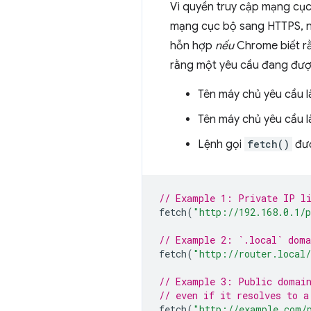
Vì quyền truy cập mạng cục 
mạng cục bộ sang HTTPS, n
hỗn hợp
nếu
Chrome biết rằ
rằng một yêu cầu đang đượ
Tên máy chủ yêu cầu là 
Tên máy chủ yêu cầu 
Lệnh gọi
fetch()
đượ
// Example 1: Private IP l
fetch
(
"http://192.168.0.1/
// Example 2: `.local` doma
fetch
(
"http://router.local
// Example 3: Public domai
// even if it resolves to a
fetch
(
"http://example.com/