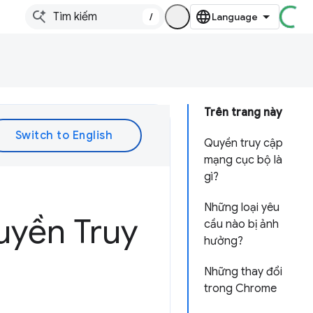
/
Trên trang này
Quyền truy cập
mạng cục bộ là
gì?
Những loại yêu
uyền Truy
cầu nào bị ảnh
hưởng?
Những thay đổi
trong Chrome