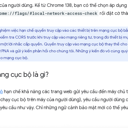
của người dùng. Kể từ Chrome 138, bạn có thể chọn áp dụng
ome://flags/#local-network-access-check
rồi đặt cờ thà
hiệm việc hạn chế quyền truy cập vào các thiết bị trên mạng cục bộ bằ
iểm tra CORS trước khi truy cập vào mạng riêng tư, trong đó thiết bị mục
một lời nhắc cấp quyền. Quyền truy cập vào mạng cục bộ thay thế cho 
 PNA và gửi ý kiến phản hồi cho chúng tôi. Những ý kiến đó vô cùng quý
ào mạng cục bộ.
ng cục bộ là gì?
bộ
hạn chế khả năng các trang web gửi yêu cầu đến máy chủ 
chạy cục bộ trên máy của người dùng), yêu cầu người dùng 
c yêu cầu như vậy. Chỉ những ngữ cảnh bảo mật mới có thể yê