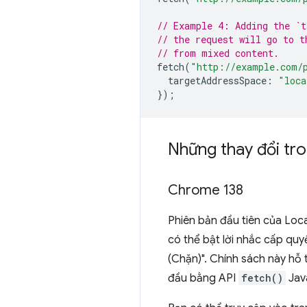
// Example 4: Adding the `t
// the request will go to t
// from mixed content.
fetch
(
"http://example.com/
targetAddressSpace
:
"loca
});
Những thay đổi t
Chrome 138
Phiên bản đầu tiên của Loc
có thể bật lời nhắc cấp qu
(Chặn)". Chính sách này hỗ 
đầu bằng API
fetch()
Java