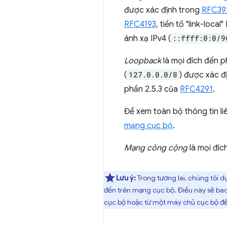
được xác định trong
RFC39
RFC4193
, tiền tố "link-local"
ánh xạ IPv4 (
::ffff:0:0/9
Loopback
là mọi đích đến p
(
127.0.0.0/8
) được xác đ
phần 2.5.3 của
RFC4291
.
Để xem toàn bộ thông tin liê
mạng cục bộ
.
Mạng công cộng
là mọi đíc
Lưu ý:
Trong tương lai, chúng tôi 
đến trên mạng cục bộ. Điều này sẽ ba
cục bộ hoặc từ một máy chủ cục bộ đ