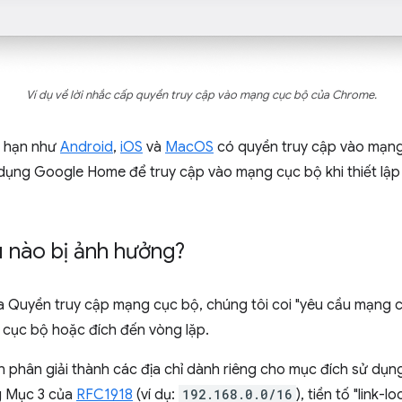
Ví dụ về lời nhắc cấp quyền truy cập vào mạng cục bộ của Chrome.
g hạn như
Android
,
iOS
và
MacOS
có quyền truy cập vào mạng 
ụng Google Home để truy cập vào mạng cục bộ khi thiết lập 
u nào bị ảnh hưởng?
ủa Quyền truy cập mạng cục bộ, chúng tôi coi "yêu cầu mạng 
cục bộ hoặc đích đến vòng lặp.
n phân giải thành các địa chỉ dành riêng cho mục đích sử dụng 
ng Mục 3 của
RFC1918
(ví dụ:
192.168.0.0/16
), tiền tố "link-lo