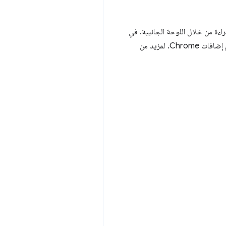
عام الماضي، سهّل فريق Chrome الوصول إلى قائمة القراءة من خلال اللوحة الجانبية. في
الإصدار 120 من Chrome، سنضيف إمكانية إنشاء إدخالات في "قائمة القراءة" وقراءتها وتعديلها وحذفها باستخدام إضافات Chrome. لمزيد من