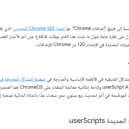
ى فريق "إضافات Chrome". مع
إصدار Chrome 120 التجريبي
الذي طر
ل على نظرة عامة حول ما حدث هذا العام، يمكنك الاطّلاع على آخر الأخبار الفص
دة في الإصدار 120 من Chrome للإضافات.
صفحة المشاكل المعروفة في nifest V3
واجهة برمجة التطبيقات الجديدة t API
ديدة user
Scripts