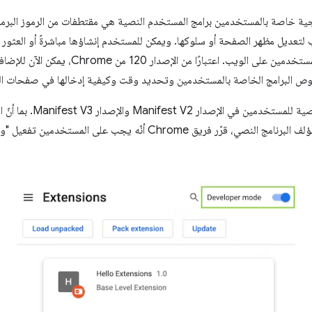
 خاصة بالمستخدمين برامج المستخدم النصية هي مقتطفات من الرموز البرمجية
لتعديل مظهر الصفحة أو سلوكها. ويمكن للمستخدم إنشاؤها مباشرةً أو العثور
البرامج النصية المختلفة الخاصة بالمستخدمين على الويب. ا
هناك فرق كبير بين إتاحة الب
وتتطلّب مستوى عالٍ من الثقة في مؤلف البرنامج النصي، قرّر فريق Chrome أنّ