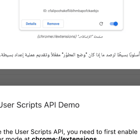
صفحة "الإضافات" (chrome://extensions)
لوبًا بسيطًا لرصد ما إذا كان "وضع المطوّر" مفعّلاً وتقديم عملية إعداد بسيطة.