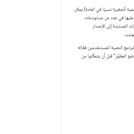
 (صغيرة نسبيًا في العادة) يمكن
 عليها في عدد من مستودعات
عتبارًا من الإصدار 120 من Chrome، يمكن الآن للإضافات المستنِدة إلى الإصدار
رامج النصية للمستخدمين في الإصدار Manifest V2 والإصدار Manifest V3. بما أنّ البرامج النصية للمستخدمين فعّالة
ه يجب على المستخدمين تفعيل "وضع المطوّر" قبل أن يتمكّنوا من