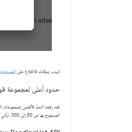
للبدء، يمكنك الاطّلاع على
المستندات
حدود أعلى لمجموعة قواعد
المسموح بها من 50 إلى 100. يأتي هذا التغيير استجابةً للملاحظات التي تلقّيناها في "مجموعة المنتدى حول إضافات الويب".