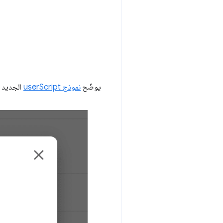
يوضّح
نموذج userScript
الجديد أس