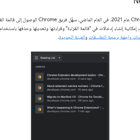
N
أطلقنا ميزة "قائمة القراءة" في Chrome عام 2021. في ال
ات واجهة برمجة التطبيقات
و
العينة الجديدة
.