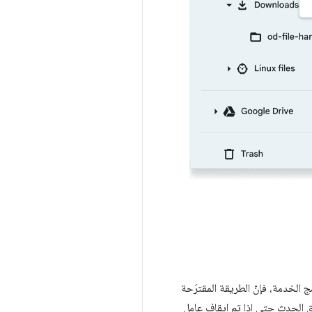
الخدمة، فإنّ الطريقة المقترَحة
ة برمجة التطبيقات Alarms API إطلاق الحدث حتى إذا تم إيقاف عامل