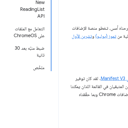
New
ReadingList
API
حناه أمس، تخطو منصة الإضافات
التعامل مع الملفات
على ChromeOS
لية من
تموز (يوليو)
و
تشرين الأول
ضبط منبّه بعد 30
ثانية
ملخّص
Ma
. لقد كان توفير
userScrip وإتاحة إمكانية معالجة الملفات على ChromeOS هما العنصران المتبقيان في القائمة اللذان يمكننا
الآن إزالتهما. وبالإضافة إلى التغييرات الموضّحة في آخر تحديث ربع سنوي، نحن سعداء جدًا بالحالة الحالية لمنصة إضافات Chrome وبما حقّقناه