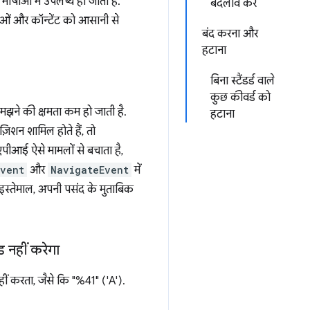
षाओं में उपलब्ध हो जाती हैं.
बदलाव करें
धाओं और कॉन्टेंट को आसानी से
बंद करना और
हटाना
बिना स्टैंडर्ड वाले
कुछ कीवर्ड को
मझने की क्षमता कम हो जाती है.
हटाना
़िशन शामिल होते हैं, तो
एपीआई ऐसे मामलों से बचाता है,
Event
और
NavigateEvent
में
 इस्तेमाल, अपनी पसंद के मुताबिक
 नहीं करेगा
ीं करता, जैसे कि "%41" ('A').