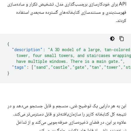
API برای خودکارسازی برچسب‌گذاری مدل، تشخیص تکرار و ساده‌سازی
فهرست‌بندی و مستندسازی کتابخانه‌های گسترده سه‌بعدی استفاده
کردند.
{
"description"
:
"A 3D model of a large, tan-colored
    tower, four small towers, and staircases wrappin
    have multiple windows. There is a main gate."
,
"tags"
:
[
"sand"
,
"castle"
,
"gate"
,
"tan"
,
"tower"
,
"st
}
این به هر دارایی یک توضیح غنی، منسجم و قابل جستجو می‌دهد و در
نتیجه کل کتابخانه کاربر را سازمان‌یافته‌تر و قابل دسترس‌تر می‌کند.
علاوه بر این، در فضای ذخیره‌سازی صرفه‌جویی می‌کند و از تداخل
نسخه‌بندی ناشی از فایل‌های تکراری جلوگیری می‌کند.