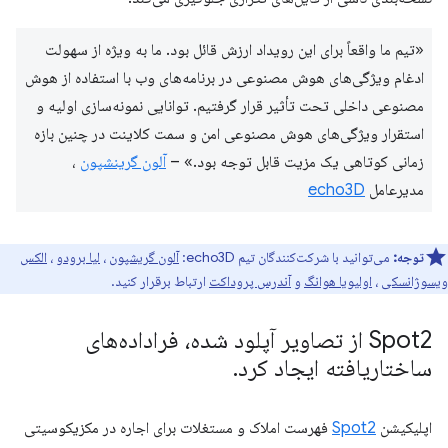
«تیم ما واقعاً برای این رویداد ارزش قائل بود. ما به ویژه از سهولت
ادغام ویژگی‌های هوش مصنوعی در برنامه‌های وب با استفاده از هوش
مصنوعی داخلی تحت تأثیر قرار گرفتیم. توانایی نمونه‌سازی اولیه و
استقرار ویژگی‌های هوش مصنوعی امن و سمت کلاینت در چنین بازه
زمانی کوتاهی یک مزیت قابل توجه بود.» –
آلون گرینشپون
،
مدیرعامل
echo3D
توجه:
می‌توانید با شرکت‌کنندگان تیم echo3D:
آلون گریشپون
،
لیا برودو
،
الکس
ویسوژانسکی
،
اولیویا هوانگ
و
آندرس پروداکت
ارتباط برقرار کنید.
Spot2 از تصاویر آپلود شده، فراداده‌های
ساختاریافته ایجاد کرد
.
اپلیکیشن
Spot2
فهرست املاک و مستغلات برای اجاره در مکزیکوسیتی