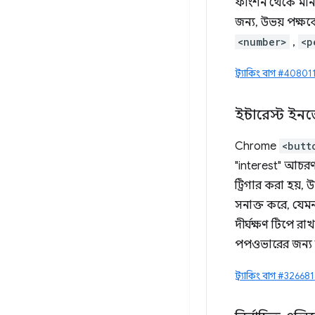
ফাংশন থেকে মা
জন্য, উভয় পক্ষক
<number>
,
<p
ট্র্যাকিং বাগ #4080
ইন্টারেস্ট ই
Chrome
<butt
"interest" আচরণ
ট্রিগার করা হয়
সনাক্ত করে, যেমন
দীর্ঘক্ষণ টিপে র
পপওভারের জন্য 
ট্র্যাকিং বাগ #32668