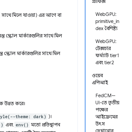
গ্রাফিক্স
WebGPU:
সাথে মিলে যাওয়া) এর আগে বা
primitive_in
dex বৈশিষ্ট্য
 সমস্ত স্ক্রোল মার্কারগুলির সাথে মিল
WebGPU:
টেক্সচার
মস্ত স্ক্রোল মার্কারগুলির সাথে মিল
ফর্ম্যাট tier1
এবং tier2
ওয়েব
এপিআই
FedCM—
UI-তে তৃতীয়
 উন্নত করে।
পক্ষের
tyle(--theme: dark)
)।
আইফ্রেমের
উৎস
()
এবং
env()
মতো প্রতিস্থাপন
দেখানোর