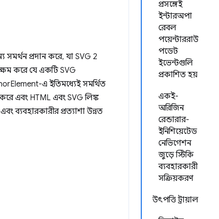
প্রসঙ্গেই
ইন্টারঅপা
রেবল
পয়েন্টাররাউ
পডেট
 সমর্থন প্রদান করে, যা SVG 2
ইভেন্টগুলি
 সক্ষম করে যে একটি SVG
প্রকাশিত হয়
horElement-এ ইতিমধ্যেই সমর্থিত
একই-
ধি করে এবং HTML এবং SVG লিঙ্ক
অরিজিন
বং ব্যবহারকারীর প্রত্যাশা উন্নত
রেন্ডারার-
ইনিশিয়েটেড
নেভিগেশন
জুড়ে স্টিকি
ব্যবহারকারী
সক্রিয়করণ
উৎপত্তি ট্রায়াল