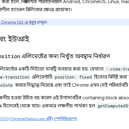
 না করা হলে, নিম্নলিখিত পরিবর্তনগুলি Android, ChromeOS, Linux,
শীল চ্যানেল রিলিজের ক্ষেত্রে প্রযোজ্য।
?
Chrome 142-এ নতুন
দেখুন।
এবং ইউআই
nsition
এলিমেন্টের জন্য নিখুঁত অবস্থান নির্ধারণ
লিমেন্টের একটি সিউডো সাবট্রি ব্যবহার করা হয়, যেখানে
::view-tr
ew-transition
এলিমেন্টটি
position: fixed
হিসেবে নির্দিষ্ট করা
solute
করার সিদ্ধান্ত নিয়েছে এবং তাই Chrome এখন সেই পরিবর্তনট
্ষণীয় হওয়া উচিত নয় কারণ এই উপাদানটির containing block absolute
 হিসেবেই থেকে যায়। একমাত্র লক্ষণীয় পার্থক্য হল
getComputedS
00102
|
ChromeStatus.com এন্ট্রি
|
স্পেসিফিকেশন