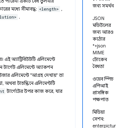
তে পারেন। একটি বৈধ তুলনার
জন্য সমর্থন
ারের মধ্যে সীমাবদ্ধ:
<length>
,
lution>
.
JSON
মডিউলের
জন্য আরও
কঠোর
*+json
MIME
। এই অ্যাট্রিবিউটটি এলিমেন্টে
টোকেন
বৈধতা
 টার্গেট এলিমেন্টে অ্যাকশন
ার এলিমেন্টে "আগ্রহ দেখায়" তা
ওয়েব স্পিচ
, অথবা টাচস্ক্রিনে এলিমেন্টটি
এপিআই
nt
টার্গেটের উপর কাজ করে, যার
প্রাসঙ্গিক
পক্ষপাত
মিডিয়া
সেশন:
enterpictur