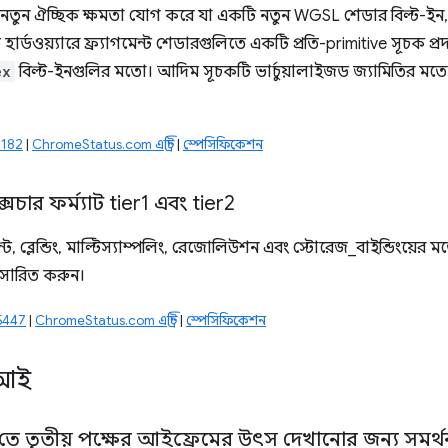
ুন ঐচ্ছিক ক্ষমতা যোগ করে যা একটি নতুন WGSL শেডার বিল্ট-ইন
হার্ডওয়্যারে ফ্র্যাগমেন্ট শেডারগুলিতে একটি প্রতি-primitive সূচক প্
ex
বিল্ট-ইনগুলির মতো। আদিম সূচকটি ভার্চুয়ালাইজড জ্যামিতির মত
72182
|
ChromeStatus.com এন্ট্রি
|
স্পেসিফিকেশন
্সচার ফর্ম্যাট tier1 এবং tier2
ন্ট, ব্লেন্ডিং, মাল্টিস্যাম্পলিং, রেজোলিউশন এবং স্টোরেজ_বাইন্ডিংয়ে
প্রসারিত করুন।
25447
|
ChromeStatus.com এন্ট্রি
|
স্পেসিফিকেশন
িআই
 তৃতীয় পক্ষের আইফ্রেমের উৎস দেখানোর জন্য সমর্থ