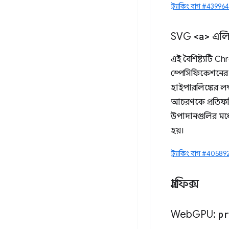
ট্র্যাকিং বাগ #43996
SVG
<a>
এলি
এই বৈশিষ্ট্যটি 
স্পেসিফিকেশনের স
হাইপারলিঙ্কের ল
আচরণকে প্রতিফলি
উপাদানগুলির মধ্য
হয়।
ট্র্যাকিং বাগ #40589
গ্রাফিক্স
Web
GPU:
p