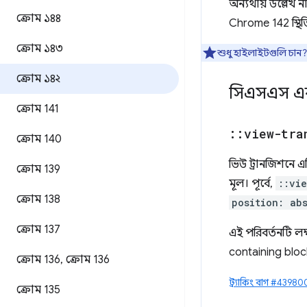
অন্যথায় উল্লেখ
ক্রোম ১৪৪
Chrome 142 স্থিতি
ক্রোম ১৪৩
শুধু হাইলাইটগুলি চান
ক্রোম ১৪২
সিএসএস 
ক্রোম 141
::
view-tra
ক্রোম 140
ভিউ ট্রানজিশনে এ
ক্রোম 139
মূল। পূর্বে,
::vi
ক্রোম 138
position: ab
ক্রোম 137
এই পরিবর্তনটি লক
containing block
ক্রোম 136
,
ক্রোম 136
ট্র্যাকিং বাগ #4398
ক্রোম 135