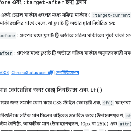
fore
এবং
:target-after
ছদ্ম-ক্লাস
একই স্ক্রোল মার্কার গ্রুপের মধ্যে সক্রিয় মার্কার (
:target-current
র্কারগুলির সাথে মেলে, যা ফ্ল্যাট ট্রি অর্ডার দ্বারা নির্ধারিত হয়:
before
: গ্রুপের মধ্যে ফ্ল্যাট ট্রি অর্ডারে সক্রিয় মার্কারের পূর্বে থাকা
after
: গ্রুপের মধ্যে ফ্ল্যাট ট্রি অর্ডারে সক্রিয় মার্কার অনুসরণকারী স
75008
|
ChromeStatus.com এন্ট্রি
|
স্পেসিফিকেশন
নার কোয়েরির জন্য রেঞ্জ সিনট্যাক্স এবং
if(
)
্যাক্সের জন্য সমর্থন যোগ করে CSS স্টাইল কোয়েরি এবং
if()
ফাংশনকে
েরিগুলিকে সঠিক মান মিলের বাইরেও প্রসারিত করে (উদাহরণস্বরূপ,
s
টম বৈশিষ্ট্য, আক্ষরিক মান (উদাহরণস্বরূপ, 10px বা 25%) এবং
attr