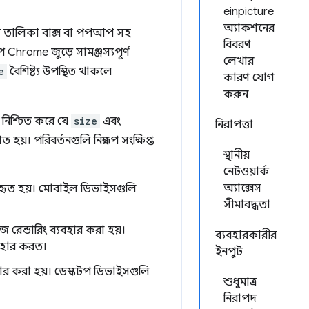
einpicture
অ্যাকশনের
তালিকা বাক্স বা পপআপ সহ
বিবরণ
hrome জুড়ে সামঞ্জস্যপূর্ণ
লেখার
e
বৈশিষ্ট্য উপস্থিত থাকলে
কারণ যোগ
করুন
 নিশ্চিত করে যে
size
এবং
নিরাপত্তা
়। পরিবর্তনগুলি নিম্নরূপ সংক্ষিপ্ত
স্থানীয়
নেটওয়ার্ক
অ্যাক্সেস
যবহৃত হয়। মোবাইল ডিভাইসগুলি
সীমাবদ্ধতা
জ রেন্ডারিং ব্যবহার করা হয়।
ব্যবহারকারীর
বহার করত।
ইনপুট
র করা হয়। ডেস্কটপ ডিভাইসগুলি
শুধুমাত্র
নিরাপদ