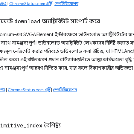
4654
|
ChromeStatus.com এন্ট্রি
|
স্পেসিফিকেশন
মেন্টে
download
অ্যাট্রিবিউট সাপোর্ট করে
Chromium-এর SVGAElement ইন্টারফেসে ডাউনলোড অ্যাট্রিবিউটের জন্য
াথে সামঞ্জস্যপূর্ণ। ডাউনলোড অ্যাট্রিবিউট লেখকদের নির্দিষ্ট করতে
ক্ষ্যস্থল নেভিগেট করার পরিবর্তে ডাউনলোড করা উচিত, যা HTMLAnc
ত করে। এই বর্ধিতকরণ প্রধান ব্রাউজারগুলিতে আন্তঃকার্যক্ষমতা বৃদ্
ে সামঞ্জস্যপূর্ণ আচরণ নিশ্চিত করে, যার ফলে বিকাশকারীর অভিজ্ঞতা এ
293
|
ChromeStatus.com এন্ট্রি
|
স্পেসিফিকেশন
rimitive
_
index
বৈশিষ্ট্য