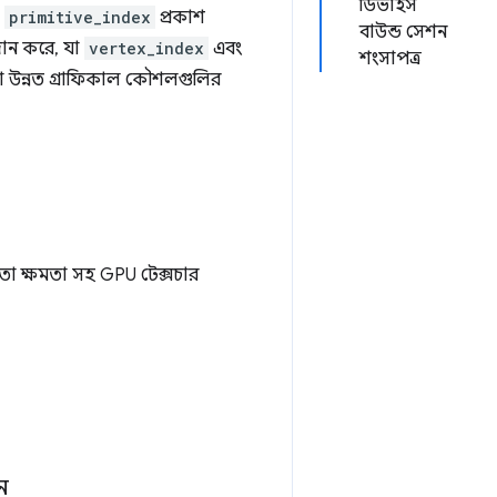
ডিভাইস
,
primitive_index
প্রকাশ
বাউন্ড সেশন
রদান করে, যা
vertex_index
এবং
শংসাপত্র
ো উন্নত গ্রাফিকাল কৌশলগুলির
র মতো ক্ষমতা সহ GPU টেক্সচার
ন