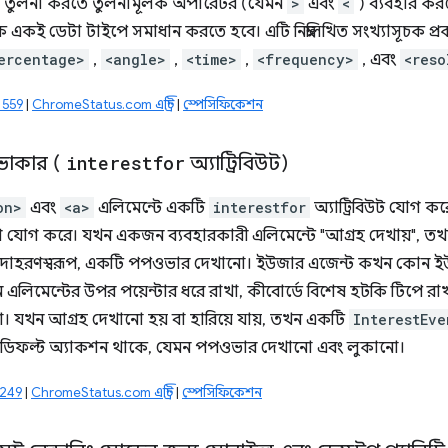
ন তুলনা করতে তুলনামূলক অপারেটর (যেমন
>
এবং
<
) ব্যবহার কর
ে একই ডেটা টাইপে সমাধান করতে হবে। এটি নিম্নলিখিত সংখ্যাসূচক প্রক
ercentage>
,
<angle>
,
<time>
,
<frequency>
, এবং
<reso
11559
|
ChromeStatus.com এন্ট্রি
|
স্পেসিফিকেশন
নভোকার (
interestfor
অ্যাট্রিবিউট)
on>
এবং
<a>
এলিমেন্টে একটি
interestfor
অ্যাট্রিবিউট যোগ করে
 যোগ করে। যখন একজন ব্যবহারকারী এলিমেন্টে "আগ্রহ দেখায়", তখন
, উদাহরণস্বরূপ, একটি পপওভার দেখানো। ইউজার এজেন্ট কখন কোন ইউজ
 এলিমেন্টের উপর পয়েন্টার ধরে রাখা, কীবোর্ডে বিশেষ হটকি টিপে রাখা
াখা। যখন আগ্রহ দেখানো হয় বা হারিয়ে যায়, তখন একটি
InterestEve
ডিফল্ট অ্যাকশন থাকে, যেমন পপওভার দেখানো এবং লুকানো।
1249
|
ChromeStatus.com এন্ট্রি
|
স্পেসিফিকেশন