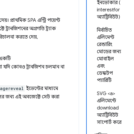
ইনভোকার (
interestfor
অ্যাট্রিবিউট)
়। প্রাথমিক SPA এন্ট্রি পয়েন্ট
 ট্রানজিশনের অগ্রগতি ট্র্যাক
নির্বাচিত
পরিচালনা করতে দেয়,
এলিমেন্ট
রেন্ডারিং
মোডের জন্য
 একটি
মোবাইল
এবং
অথবা যদি কোনও ট্রানজিশন চলমান না
ডেস্কটপ
প্যারিটি
agereveal
ইভেন্টের মাধ্যমে
SVG <a>
ের জন্য এই অবজেক্টে সেট করা
এলিমেন্টে
download
অ্যাট্রিবিউট
সাপোর্ট করে