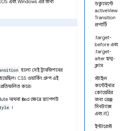
 macOS এবং Windows এর জন্য
ডকুমেন্টে
activeView
Transition
প্রপার্টি
:target-
before এবং
:target-
after ছদ্ম-
ক্লাস
ansition
হলো সেই ট্রানজিশনের
 হয়েছিল। CSS ওয়ার্কিং গ্রুপ এই
স্টাইল
কন্টেইনার
ি প্রতিফলিত করে।
কোয়েরির
 অথবা fixed ক্ষেত্রে স্ন্যাপশট
জন্য রেঞ্জ
সিনট্যাক্স
tyle
।
এবং if()
ইন্টারেস্ট