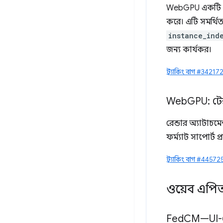
WebGPU একটি নত
করে। এটি সমর্থিত 
instance_ind
জন্য কার্যকর।
ট্র্যাকিং বাগ #3421
Web
GPU: টেক
রেন্ডার অ্যাটাচমে
ফর্ম্যাট সাপোর্ট 
ট্র্যাকিং বাগ #4457
ওয়েব এপ
Fed
CM—UI-তে