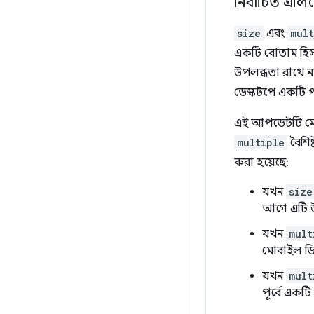
নির্বাচিত এলি
size
এবং
mult
একটি বোতাম হিসা
উপলব্ধতা রাখে ন
ডেস্কটপে একটি
এই আপডেটটি মোবা
multiple
বৈশিষ
করা হয়েছে:
যখন
size
আগে এটি উ
যখন
mult
মোবাইল ডি
যখন
mult
পূর্বে একট