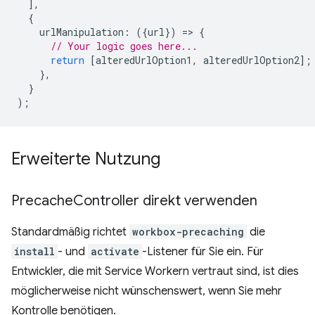
],
{
urlManipulation
:
({
url
})
=
>
{
// Your logic goes here...
return
[
alteredUrlOption1
,
alteredUrlOption2
];
},
}
);
Erweiterte Nutzung
Precache
Controller direkt verwenden
Standardmäßig richtet
workbox-precaching
die
install
- und
activate
-Listener für Sie ein. Für
Entwickler, die mit Service Workern vertraut sind, ist dies
möglicherweise nicht wünschenswert, wenn Sie mehr
Kontrolle benötigen.