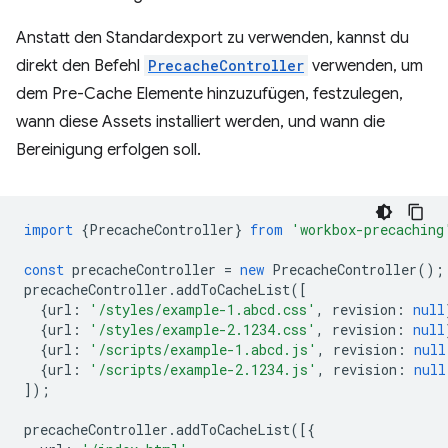
Anstatt den Standardexport zu verwenden, kannst du
direkt den Befehl
PrecacheController
verwenden, um
dem Pre-Cache Elemente hinzuzufügen, festzulegen,
wann diese Assets installiert werden, und wann die
Bereinigung erfolgen soll.
import
{
PrecacheController
}
from
'workbox-precaching
const
precacheController
=
new
PrecacheController
();
precacheController
.
addToCacheList
([
{
url
:
'/styles/example-1.abcd.css'
,
revision
:
null
{
url
:
'/styles/example-2.1234.css'
,
revision
:
null
{
url
:
'/scripts/example-1.abcd.js'
,
revision
:
null
{
url
:
'/scripts/example-2.1234.js'
,
revision
:
null
]);
precacheController
.
addToCacheList
([{