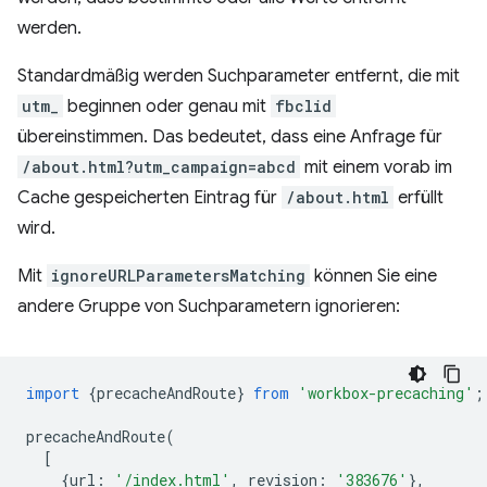
werden.
Standardmäßig werden Suchparameter entfernt, die mit
utm_
beginnen oder genau mit
fbclid
übereinstimmen. Das bedeutet, dass eine Anfrage für
/about.html?utm_campaign=abcd
mit einem vorab im
Cache gespeicherten Eintrag für
/about.html
erfüllt
wird.
Mit
ignoreURLParametersMatching
können Sie eine
andere Gruppe von Suchparametern ignorieren:
import
{
precacheAndRoute
}
from
'workbox-precaching'
;
precacheAndRoute
(
[
{
url
:
'/index.html'
,
revision
:
'383676'
},