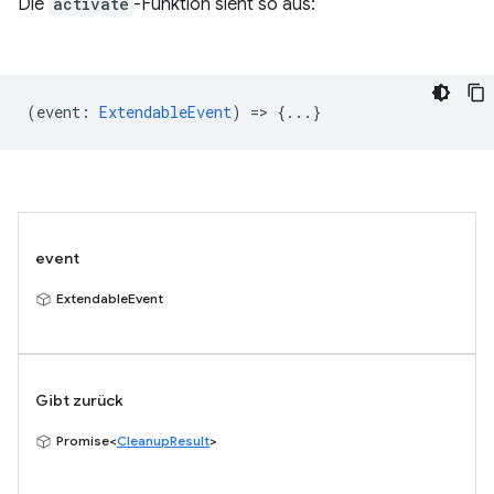
Die
activate
-Funktion sieht so aus:
(
event
:
ExtendableEvent
) => {...}
event
ExtendableEvent
Gibt zurück
Promise<
CleanupResult
>