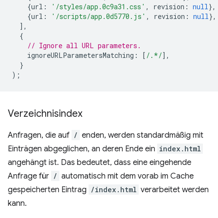
{
url
:
'/styles/app.0c9a31.css'
,
revision
:
null
},
{
url
:
'/scripts/app.0d5770.js'
,
revision
:
null
},
],
{
// Ignore all URL parameters.
ignoreURLParametersMatching
:
[
/.*/
],
}
);
Verzeichnisindex
Anfragen, die auf
/
enden, werden standardmäßig mit
Einträgen abgeglichen, an deren Ende ein
index.html
angehängt ist. Das bedeutet, dass eine eingehende
Anfrage für
/
automatisch mit dem vorab im Cache
gespeicherten Eintrag
/index.html
verarbeitet werden
kann.