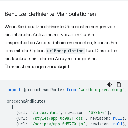
Benutzerdefinierte Manipulationen
Wenn Sie benutzerdefinierte Übereinstimmungen von
eingehenden Anfragen mit vorab im Cache
gespeicherten Assets definieren möchten, können Sie
dies mit der Option
urlManipulation
tun. Dies sollte
ein Rückruf sein, der ein Array mit möglichen
Übereinstimmungen zurückgibt.
import
{
precacheAndRoute
}
from
'workbox-precaching'
;
precacheAndRoute
(
[
{
url
:
'/index.html'
,
revision
:
'383676'
},
{
url
:
'/styles/app.0c9a31.css'
,
revision
:
null
},
{
url
:
'/scripts/app.0d5770.js'
,
revision
:
null
},