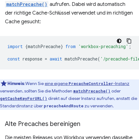
matchPrecache()
aufrufen. Dabei wird automatisch
der richtige Cache-Schlüssel verwendet und im richtigen
Cache gesucht:
import
{
matchPrecache
}
from
'workbox-precaching'
;
const
response
=
await
matchPrecache
(
'/precached-fil
Hinweis
:Wenn Sie
eine eigene
-Instanz
PrecacheController
verwenden, sollten Sie die Methoden
oder
matchPrecache()
direkt auf dieser Instanz aufrufen, anstatt die
getCacheKeyForURL()
Standardinstanz über
zu verwenden.
precacheAndRoute
Alte Precaches bereinigen
Die meisten Releases von Workbox verwenden dasselbe