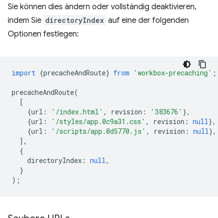
Sie können dies ändern oder vollständig deaktivieren,
indem Sie
directoryIndex
auf eine der folgenden
Optionen festlegen:
import
{
precacheAndRoute
}
from
'workbox-precaching'
;
precacheAndRoute
(
[
{
url
:
'/index.html'
,
revision
:
'383676'
},
{
url
:
'/styles/app.0c9a31.css'
,
revision
:
null
},
{
url
:
'/scripts/app.0d5770.js'
,
revision
:
null
},
],
{
directoryIndex
:
null
,
}
);