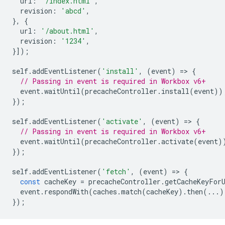
url
:
'/index.html'
,
revision
:
'abcd'
,
},
{
url
:
'/about.html'
,
revision
:
'1234'
,
}]);
self
.
addEventListener
(
'install'
,
(
event
)
=
>
{
// Passing in event is required in Workbox v6+
event
.
waitUntil
(
precacheController
.
install
(
event
))
});
self
.
addEventListener
(
'activate'
,
(
event
)
=
>
{
// Passing in event is required in Workbox v6+
event
.
waitUntil
(
precacheController
.
activate
(
event
)
});
self
.
addEventListener
(
'fetch'
,
(
event
)
=
>
{
const
cacheKey
=
precacheController
.
getCacheKeyFor
event
.
respondWith
(
caches
.
match
(
cacheKey
).
then
(...)
});