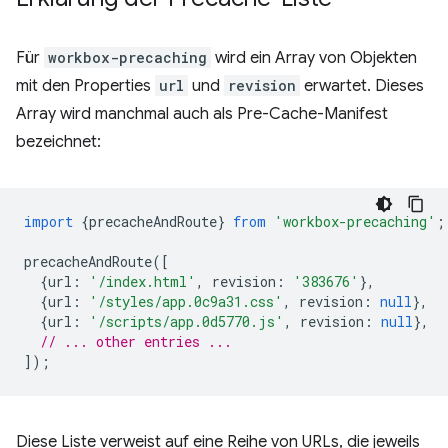
Für
workbox-precaching
wird ein Array von Objekten
mit den Properties
url
und
revision
erwartet. Dieses
Array wird manchmal auch als Pre-Cache-Manifest
bezeichnet:
import
{
precacheAndRoute
}
from
'workbox-precaching'
;
precacheAndRoute
([
{
url
:
'/index.html'
,
revision
:
'383676'
},
{
url
:
'/styles/app.0c9a31.css'
,
revision
:
null
},
{
url
:
'/scripts/app.0d5770.js'
,
revision
:
null
},
// ... other entries ...
]);
Diese Liste verweist auf eine Reihe von URLs, die jeweils