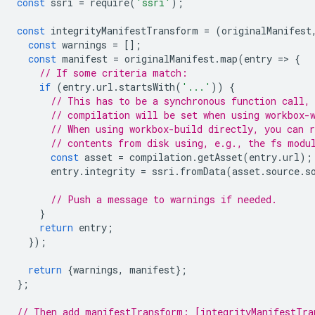
const
ssri
=
require
(
'ssri'
);
const
integrityManifestTransform
=
(
originalManifest
const
warnings
=
[];
const
manifest
=
originalManifest
.
map
(
entry
=
>
{
// If some criteria match:
if
(
entry
.
url
.
startsWith
(
'...'
))
{
// This has to be a synchronous function call,
// compilation will be set when using workbox-
// When using workbox-build directly, you can 
// contents from disk using, e.g., the fs modu
const
asset
=
compilation
.
getAsset
(
entry
.
url
);
entry
.
integrity
=
ssri
.
fromData
(
asset
.
source
.
s
// Push a message to warnings if needed.
}
return
entry
;
});
return
{
warnings
,
manifest
};
};
// Then add manifestTransform: [integrityManifestTra