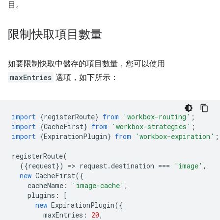
目。
限制快取項目數量
如要限制快取中儲存的項目數量，您可以使用
maxEntries
選項，如下所示：
import
{
registerRoute
}
from
'workbox-routing'
;
import
{
CacheFirst
}
from
'workbox-strategies'
;
import
{
ExpirationPlugin
}
from
'workbox-expiration'
;
registerRoute
(
({
request
})
=
>
request
.
destination
===
'image'
,
new
CacheFirst
({
cacheName
:
'image-cache'
,
plugins
:
[
new
ExpirationPlugin
({
maxEntries
:
20
,