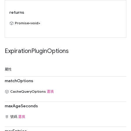
returns
Promise<void>
Expiration
Plugin
Options
屬性
matchOptions
CacheQueryOptions
選填
maxAgeSeconds
號碼
選填