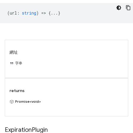
(
url
:
string
) => {...}
網址
字串
returns
Promise<void>
Expiration
Plugin