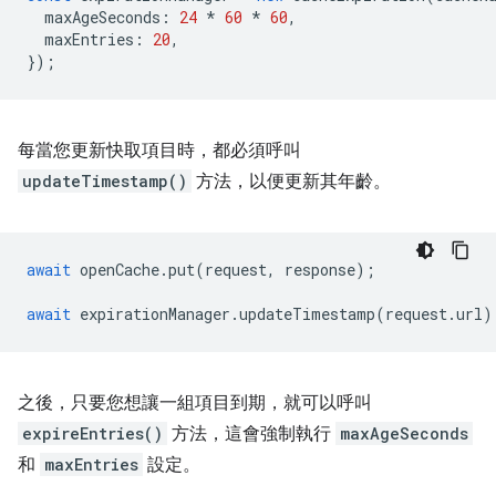
maxAgeSeconds
:
24
*
60
*
60
,
maxEntries
:
20
,
});
每當您更新快取項目時，都必須呼叫
updateTimestamp()
方法，以便更新其年齡。
await
openCache
.
put
(
request
,
response
);
await
expirationManager
.
updateTimestamp
(
request
.
url
)
之後，只要您想讓一組項目到期，就可以呼叫
expireEntries()
方法，這會強制執行
maxAgeSeconds
和
maxEntries
設定。