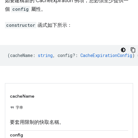
如要建構新的 CacheExpiration 例項，您必須至少提供一
個
config
屬性。
constructor
函式如下所示：
(
cacheName
:
string
,
config?
:
CacheExpirationConfig
) 
cacheName
字串
要套用限制的快取名稱。
config