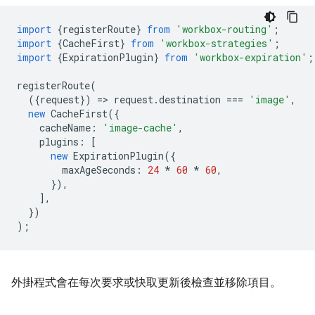
import
{
registerRoute
}
from
'workbox-routing'
;
import
{
CacheFirst
}
from
'workbox-strategies'
;
import
{
ExpirationPlugin
}
from
'workbox-expiration'
;
registerRoute
(
({
request
})
=
>
request
.
destination
===
'image'
,
new
CacheFirst
({
cacheName
:
'image-cache'
,
plugins
:
[
new
ExpirationPlugin
({
maxAgeSeconds
:
24
*
60
*
60
,
}),
],
})
);
外掛程式會在每次要求或快取更新後檢查並移除項目。