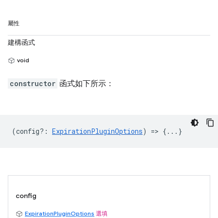
屬性
建構函式
void
constructor
函式如下所示：
(
config?
:
ExpirationPluginOptions
) => {...}
config
ExpirationPluginOptions
選填