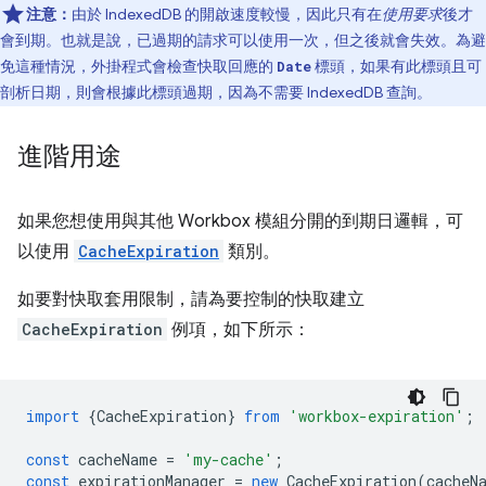
注意：
由於 IndexedDB 的開啟速度較慢，因此只有在
使用要求
後才
會到期。也就是說，已過期的請求可以使用一次，但之後就會失效。為避
免這種情況，外掛程式會檢查快取回應的
標頭，如果有此標頭且可
Date
剖析日期，則會根據此標頭過期，因為不需要 IndexedDB 查詢。
進階用途
如果您想使用與其他 Workbox 模組分開的到期日邏輯，可
以使用
CacheExpiration
類別。
如要對快取套用限制，請為要控制的快取建立
CacheExpiration
例項，如下所示：
import
{
CacheExpiration
}
from
'workbox-expiration'
;
const
cacheName
=
'my-cache'
;
const
expirationManager
=
new
CacheExpiration
(
cacheN