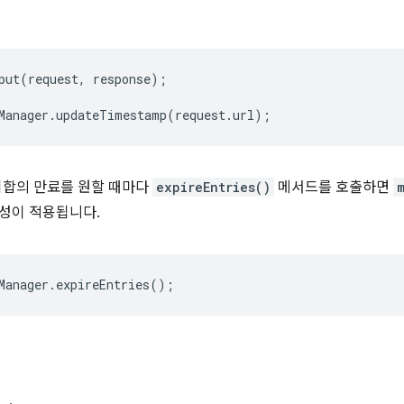
put
(
request
,
response
);
Manager
.
updateTimestamp
(
request
.
url
);
집합의 만료를 원할 때마다
expireEntries()
메서드를 호출하면
성이 적용됩니다.
Manager
.
expireEntries
();