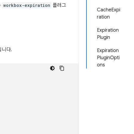
는
workbox-expiration
플러그
CacheExpi
ration
Expiration
Plugin
됩니다.
Expiration
PluginOpti
ons