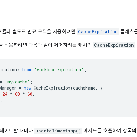
x 모듈과 별도로 만료 로직을 사용하려면
CacheExpiration
클래스를
을 적용하려면 다음과 같이 제어하려는 캐시의
CacheExpiration
iration
}
from
'workbox-expiration'
;
=
'my-cache'
;
Manager
=
new
CacheExpiration
(
cacheName
,
{
24
*
60
*
60
,
,
업데이트할 때마다
updateTimestamp()
메서드를 호출하여 항목의