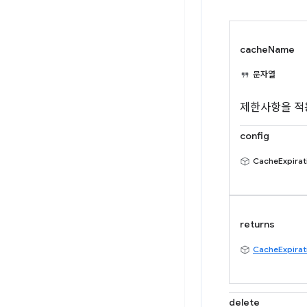
cacheName
문자열
제한사항을 적
config
CacheExpirat
returns
CacheExpirat
delete