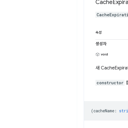
Cache
Expir
CacheExpirat
속성
생성자
void
새 CacheExp
constructor
(
cacheName
:
str