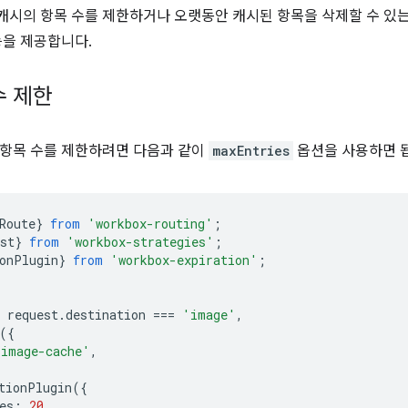
x는 캐시의 항목 수를 제한하거나 오랫동안 캐시된 항목을 삭제할 수 있
능을 제공합니다.
수 제한
 항목 수를 제한하려면 다음과 같이
maxEntries
옵션을 사용하면 
Route
}
from
'workbox-routing'
;
st
}
from
'workbox-strategies'
;
onPlugin
}
from
'workbox-expiration'
;
request
.
destination
===
'image'
,
({
'image-cache'
,
tionPlugin
({
es
:
20
,