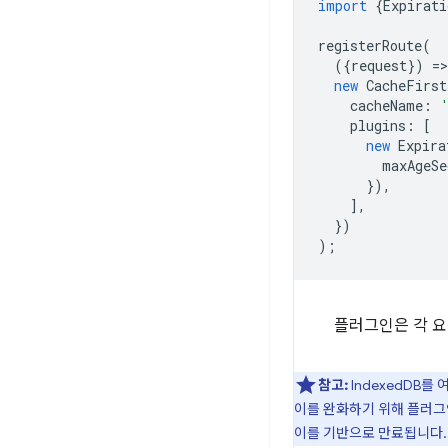
import
{
Expirati
registerRoute
(
({
request
})
=
>
new
CacheFirst
cacheName
:
plugins
:
[
new
Expira
maxAgeSe
}),
],
})
);
플러그인은 각 요
참고:
IndexedDB를
이를 완화하기 위해 플러
이를 기반으로 만료됩니다.