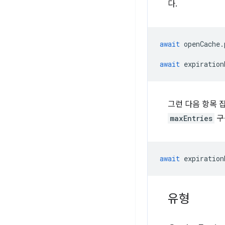
다.
await
openCache
.
await
expiration
그런 다음 항목 
maxEntries
구
await
expiration
유형