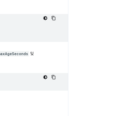
maxAgeSeconds
및