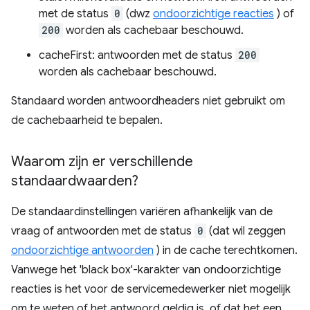
met de status
0
(dwz
ondoorzichtige reacties
) of
200
worden als cachebaar beschouwd.
cacheFirst: antwoorden met de status
200
worden als cachebaar beschouwd.
Standaard worden antwoordheaders niet gebruikt om
de cachebaarheid te bepalen.
Waarom zijn er verschillende
standaardwaarden?
De standaardinstellingen variëren afhankelijk van de
vraag of antwoorden met de status
0
(dat wil zeggen
ondoorzichtige antwoorden
) in de cache terechtkomen.
Vanwege het 'black box'-karakter van ondoorzichtige
reacties is het voor de servicemedewerker niet mogelijk
om te weten of het antwoord geldig is, of dat het een