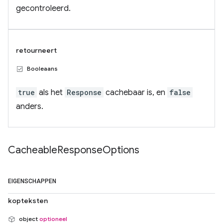
gecontroleerd.
retourneert
Booleaans
true
als het
Response
cachebaar is, en
false
anders.
Cacheable
Response
Options
EIGENSCHAPPEN
kopteksten
object
optioneel