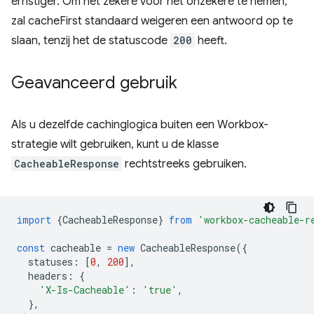
ernstiger. Om het zekere voor het onzekere te nemen,
zal cacheFirst standaard weigeren een antwoord op te
slaan, tenzij het de statuscode
200
heeft.
Geavanceerd gebruik
Als u dezelfde cachinglogica buiten een Workbox-
strategie wilt gebruiken, kunt u de klasse
CacheableResponse
rechtstreeks gebruiken.
import
{
CacheableResponse
}
from
'workbox-cacheable-r
const
cacheable
=
new
CacheableResponse
({
statuses
:
[
0
,
200
],
headers
:
{
'X-Is-Cacheable'
:
'true'
,
},