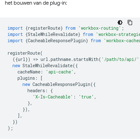
het bouwen van de plug-in:
import
{
registerRoute
}
from
'workbox-routing'
;
import
{
StaleWhileRevalidate
}
from
'workbox-strategi
import
{
CacheableResponsePlugin
}
from
'workbox-cache
registerRoute
(
({
url
})
=
>
url
.
pathname
.
startsWith
(
'/path/to/api/'
new
StaleWhileRevalidate
({
cacheName
:
'api-cache'
,
plugins
:
[
new
CacheableResponsePlugin
({
headers
:
{
'X-Is-Cacheable'
:
'true'
,
},
}),
],
})
);