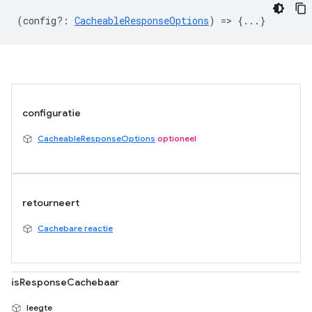
(
config?
:
CacheableResponseOptions
) => {...}
configuratie
CacheableResponseOptions
optioneel
retourneert
Cachebare reactie
isResponseCachebaar
leegte