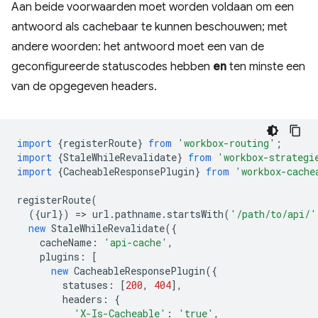
Aan beide voorwaarden moet worden voldaan om een ​​
antwoord als cachebaar te kunnen beschouwen; met
andere woorden: het antwoord moet een van de
geconfigureerde statuscodes hebben
en
ten minste een
van de opgegeven headers.
import
{
registerRoute
}
from
'workbox-routing'
;
import
{
StaleWhileRevalidate
}
from
'workbox-strategi
import
{
CacheableResponsePlugin
}
from
'workbox-cache
registerRoute
(
({
url
})
=
>
url
.
pathname
.
startsWith
(
'/path/to/api/'
new
StaleWhileRevalidate
({
cacheName
:
'api-cache'
,
plugins
:
[
new
CacheableResponsePlugin
({
statuses
:
[
200
,
404
],
headers
:
{
'X-Is-Cacheable'
:
'true'
,