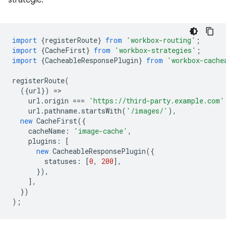
strategie:
import
{
registerRoute
}
from
'workbox-routing'
;
import
{
CacheFirst
}
from
'workbox-strategies'
;
import
{
CacheableResponsePlugin
}
from
'workbox-cache
registerRoute
(
({
url
})
=
url
.
origin
===
'https://third-party.example.com'
url
.
pathname
.
startsWith
(
'/images/'
),
new
CacheFirst
({
cacheName
:
'image-cache'
,
plugins
:
[
new
CacheableResponsePlugin
({
statuses
:
[
0
,
200
],
}),
],
})
);