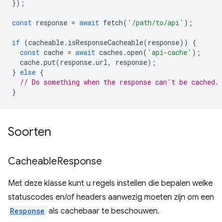
});
const
response
=
await
fetch
(
'/path/to/api'
);
if
(
cacheable
.
isResponseCacheable
(
response
))
{
const
cache
=
await
caches
.
open
(
'api-cache'
);
cache
.
put
(
response
.
url
,
response
);
}
else
{
// Do something when the response can't be cached.
}
Soorten
Cacheable
Response
Met deze klasse kunt u regels instellen die bepalen welke
statuscodes en/of headers aanwezig moeten zijn om een
Response
als cachebaar te beschouwen.