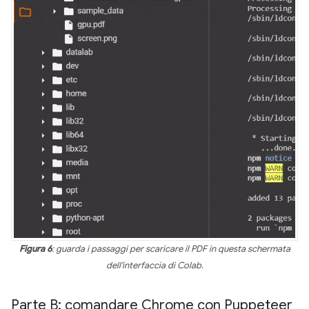
Figura 6
: guarda i passaggi per scaricare il PDF in questa schermata
dell'interfaccia di Colab.
Parte B: comandare Chrome con Puppeteer