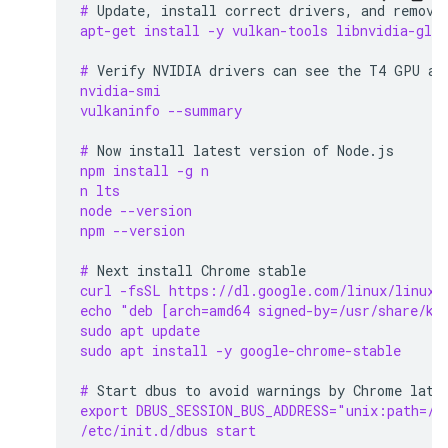
# 
Update,
install
correct
drivers,
and
remove
apt-get install -y vulkan-tools libnvidia-gl-5
# 
Verify
NVIDIA
drivers
can
see
the
T4
GPU
an
nvidia-smi
vulkaninfo --summary
# 
Now
install
latest
version
of
npm install -g n
n lts
node --version
npm --version
# 
Next
install
Chrome
curl -fsSL https://dl.google.com/linux/linux_
echo "deb [arch=amd64 signed-by=/usr/share/ke
sudo apt update
sudo apt install -y google-chrome-stable
# 
Start
dbus
to
avoid
warnings
by
Chrome
export DBUS_SESSION_BUS_ADDRESS="unix:path=/v
/etc/init.d/dbus start