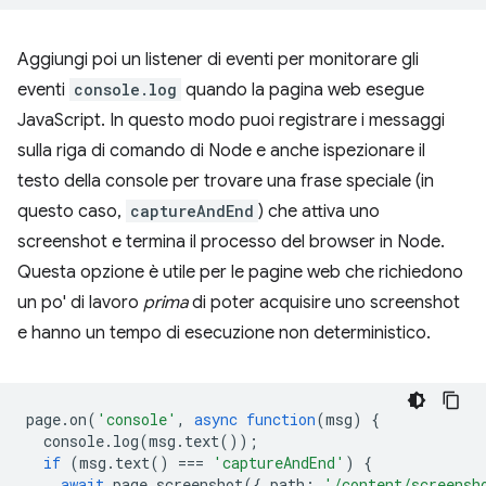
Aggiungi poi un listener di eventi per monitorare gli
eventi
console.log
quando la pagina web esegue
JavaScript. In questo modo puoi registrare i messaggi
sulla riga di comando di Node e anche ispezionare il
testo della console per trovare una frase speciale (in
questo caso,
captureAndEnd
) che attiva uno
screenshot e termina il processo del browser in Node.
Questa opzione è utile per le pagine web che richiedono
un po' di lavoro
prima
di poter acquisire uno screenshot
e hanno un tempo di esecuzione non deterministico.
page
.
on
(
'console'
,
async
function
(
msg
)
{
console
.
log
(
msg
.
text
());
if
(
msg
.
text
()
===
'captureAndEnd'
)
{
await
page
.
screenshot
({
path
:
'/content/screensh