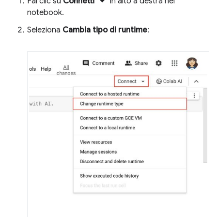
arrow_drop_down
Fai clic su
Connetti
in alto a destra nel
notebook.
Seleziona
Cambia tipo di runtime
: