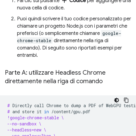
add
Fai clic sul pulsante
Codice
per aggiungere una
nuova cella di codice.
Puoi quindi scrivere il tuo codice personalizzato per
chiamare un progetto Node.js con i parametri che
preferisci (o semplicemente chiamare
google-
chrome-stable
direttamente nella riga di
comando). Di seguito sono riportati esempi per
entrambi.
Parte A: utilizzare Headless Chrome
direttamente nella riga di comando
# 
Directly
call
Chrome
to
dump
a
PDF
of
WebGPU
testi
# 
and
store
it
in
!google-chrome-stable \
--no-sandbox \
--headless=new \
--use-angle=vulkan \