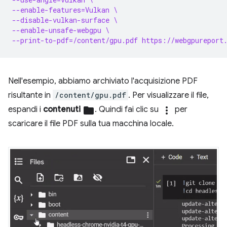
--enable-features=Vulkan \
--disable-vulkan-surface \
--enable-unsafe-webgpu \
--print-to-pdf=/content/gpu.pdf https://webgpureport
Nell'esempio, abbiamo archiviato l'acquisizione PDF
risultante in
/content/gpu.pdf
. Per visualizzare il file,
espandi i
contenuti
folder
. Quindi fai clic su
more_vert
per
scaricare il file PDF sulla tua macchina locale.