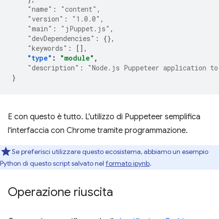
"name"
:
"content"
,
"version"
:
"1.0.0"
,
"main"
:
"jPuppet.js"
,
"devDependencies"
:
{},
"keywords"
:
[],
"type"
:
"module"
,
"description"
:
"Node.js Puppeteer application to
}
E con questo è tutto. L'utilizzo di Puppeteer semplifica
l'interfaccia con Chrome tramite programmazione.
Se preferisci utilizzare questo ecosistema, abbiamo un esempio
Python di questo script salvato nel
formato ipynb
.
Operazione riuscita