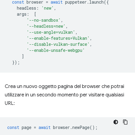
const
browser
=
await
puppeteer
.
launch
({
headless
:
'new'
,
args
:
[
'--no-sandbox'
,
'--headless=new'
,
'--use-angle=vulkan'
,
'--enable-features=Vulkan'
,
'--disable-vulkan-surface'
,
'--enable-unsafe-webgpu'
]
});
Crea un nuovo oggetto pagina del browser che potrai
utilizzare in un secondo momento per visitare qualsiasi
URL:
const
page
=
await
browser
.
newPage
();