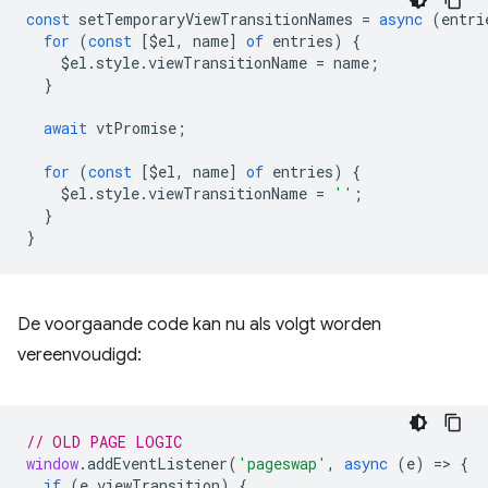
const
setTemporaryViewTransitionNames
=
async
(
entri
for
(
const
[
$el
,
name
]
of
entries
)
{
$el
.
style
.
viewTransitionName
=
name
;
}
await
vtPromise
;
for
(
const
[
$el
,
name
]
of
entries
)
{
$el
.
style
.
viewTransitionName
=
''
;
}
}
De voorgaande code kan nu als volgt worden
vereenvoudigd:
// OLD PAGE LOGIC
window
.
addEventListener
(
'pageswap'
,
async
(
e
)
=
>
{
if
(
e
.
viewTransition
)
{