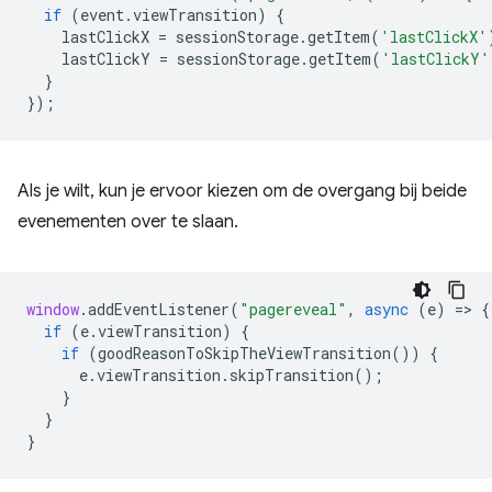
if
(
event
.
viewTransition
)
{
lastClickX
=
sessionStorage
.
getItem
(
'lastClickX'
lastClickY
=
sessionStorage
.
getItem
(
'lastClickY'
}
});
Als je wilt, kun je ervoor kiezen om de overgang bij beide
evenementen over te slaan.
window
.
addEventListener
(
"pagereveal"
,
async
(
e
)
=
>
{
if
(
e
.
viewTransition
)
{
if
(
goodReasonToSkipTheViewTransition
())
{
e
.
viewTransition
.
skipTransition
();
}
}
}