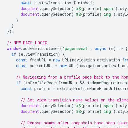
await
e
.
viewTransition
.
finished
;
document
.
querySelector
(
`#
${
profile
}
 span`
).
sty
document
.
querySelector
(
`#
${
profile
}
 img`
).
styl
}
}
});
// NEW PAGE LOGIC
window
.
addEventListener
(
'pagereveal'
,
async
(
e
)
=
>
{
if
(
e
.
viewTransition
)
{
const
fromURL
=
new
URL
(
navigation
.
activation
.
fr
const
currentURL
=
new
URL
(
navigation
.
activation
// Navigating from a profile page back to the ho
if
(
isProfilePage
(
fromURL
)
 && 
isHomePage
(
curren
const
profile
=
extractProfileNameFromUrl
(
curr
// Set view-transition-name values on the elem
document
.
querySelector
(
`#
${
profile
}
 span`
).
sty
document
.
querySelector
(
`#
${
profile
}
 img`
).
styl
// Remove names after snapshots have been take