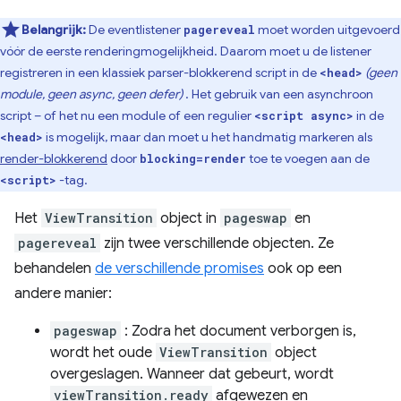
Belangrijk:
De eventlistener
moet worden uitgevoerd
pagereveal
vóór de eerste renderingmogelijkheid. Daarom moet u de listener
registreren in een klassiek parser-blokkerend script in de
(geen
<head>
module, geen async, geen defer)
. Het gebruik van een asynchroon
script – of het nu een module of een regulier
in de
<script async>
is mogelijk, maar dan moet u het handmatig markeren als
<head>
render-blokkerend
door
toe te voegen aan de
blocking=render
-tag.
<script>
Het
ViewTransition
object in
pageswap
en
pagereveal
zijn twee verschillende objecten. Ze
behandelen
de verschillende promises
ook op een
andere manier:
pageswap
: Zodra het document verborgen is,
wordt het oude
ViewTransition
object
overgeslagen. Wanneer dat gebeurt, wordt
viewTransition.ready
afgewezen en