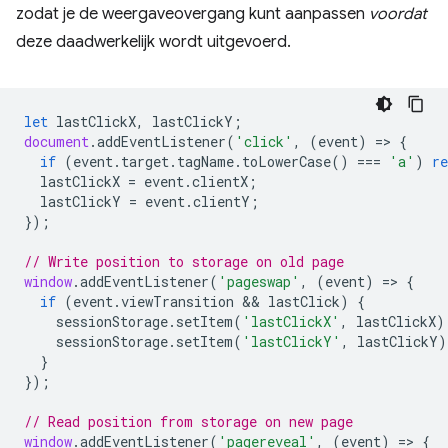
zodat je de weergaveovergang kunt aanpassen
voordat
deze daadwerkelijk wordt uitgevoerd.
let
lastClickX
,
lastClickY
;
document
.
addEventListener
(
'click'
,
(
event
)
=
>
{
if
(
event
.
target
.
tagName
.
toLowerCase
()
===
'a'
)
re
lastClickX
=
event
.
clientX
;
lastClickY
=
event
.
clientY
;
});
// Write position to storage on old page
window
.
addEventListener
(
'pageswap'
,
(
event
)
=
>
{
if
(
event
.
viewTransition
 && 
lastClick
)
{
sessionStorage
.
setItem
(
'lastClickX'
,
lastClickX
)
sessionStorage
.
setItem
(
'lastClickY'
,
lastClickY
)
}
});
// Read position from storage on new page
window
.
addEventListener
(
'pagereveal'
,
(
event
)
=
>
{