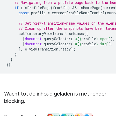
// Navigating from a profile page back to the ho
if
(
isProfilePage
(
fromURL
)
 && 
isHomePage
(
curren
const
profile
=
extractProfileNameFromUrl
(
curr
// Set view-transition-name values on the elem
// Clean up after the snapshots have been taken
setTemporaryViewTransitionNames
([
[
document
.
querySelector
(
`#
${
profile
}
 span`
),
[
document
.
querySelector
(
`#
${
profile
}
 img`
),
],
e
.
viewTransition
.
ready
);
}
}
});
Wacht tot de inhoud geladen is met render
blocking
.