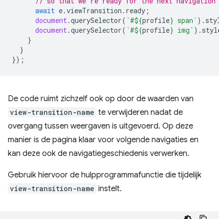
// so that we're ready for the next navigation
await
e
.
viewTransition
.
ready
;
document
.
querySelector
(
`#
${
profile
}
 span`
).
sty
document
.
querySelector
(
`#
${
profile
}
 img`
).
styl
}
}
});
De code ruimt zichzelf ook op door de waarden van
view-transition-name
te verwijderen nadat de
overgang tussen weergaven is uitgevoerd. Op deze
manier is de pagina klaar voor volgende navigaties en
kan deze ook de navigatiegeschiedenis verwerken.
Gebruik hiervoor de hulpprogrammafunctie die tijdelijk
view-transition-name
instelt.