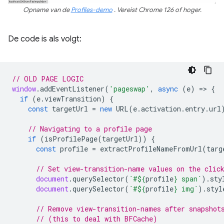
Opname van de
Profiles-demo
. Vereist Chrome 126 of hoger.
De code is als volgt:
// OLD PAGE LOGIC
window
.
addEventListener
(
'pageswap'
,
async
(
e
)
=
>
{
if
(
e
.
viewTransition
)
{
const
targetUrl
=
new
URL
(
e
.
activation
.
entry
.
url
// Navigating to a profile page
if
(
isProfilePage
(
targetUrl
))
{
const
profile
=
extractProfileNameFromUrl
(
targ
// Set view-transition-name values on the clic
document
.
querySelector
(
`#
${
profile
}
 span`
).
sty
document
.
querySelector
(
`#
${
profile
}
 img`
).
styl
// Remove view-transition-names after snapshot
// (this to deal with BFCache)