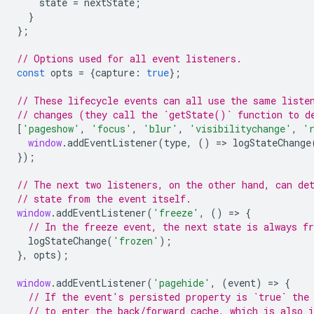
state
=
nextState
;
}
};
// Options used for all event listeners.
const
opts
=
{
capture
:
true
};
// These lifecycle events can all use the same liste
// changes (they call the `getState()` function to d
[
'pageshow'
,
'focus'
,
'blur'
,
'visibilitychange'
,
'
window
.
addEventListener
(
type
,
()
=
>
logStateChange
});
// The next two listeners, on the other hand, can de
// state from the event itself.
window
.
addEventListener
(
'freeze'
,
()
=
>
{
// In the freeze event, the next state is always fr
logStateChange
(
'frozen'
);
},
opts
);
window
.
addEventListener
(
'pagehide'
,
(
event
)
=
>
{
// If the event's persisted property is `true` the
// to enter the back/forward cache, which is also i