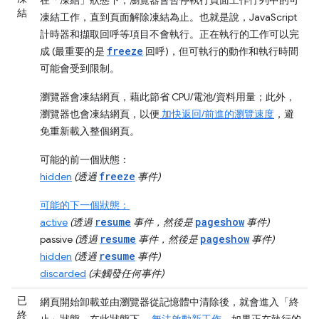
結
凍結工作，直到頁面解除凍結為止。也就是說，JavaScript
計時器和擷取回呼等項目不會執行。正在執行的工作可以完
freeze
成 (最重要的是
回呼)，但可執行的動作和執行時間
可能會受到限制。
瀏覽器會凍結網頁，藉此節省 CPU/電池/資料用量；此外，
瀏覽器也會凍結網頁，以便
加快返回/前進的瀏覽速度
，避
免重新載入整個網頁。
可能的前一個狀態：
freeze
hidden
(透過
事件)
可能的下一個狀態：
resume
pageshow
active
(透過
事件，然後是
事件)
resume
pageshow
passive
(透過
事件，然後是
事件)
resume
hidden
(透過
事件)
discarded
(未觸發任何事件)
已
網頁開始卸載並由瀏覽器從記憶體中清除後，就會進入「終
終
止」
狀態。在此狀態下，
無法啟動新工作
，如果正在執行的