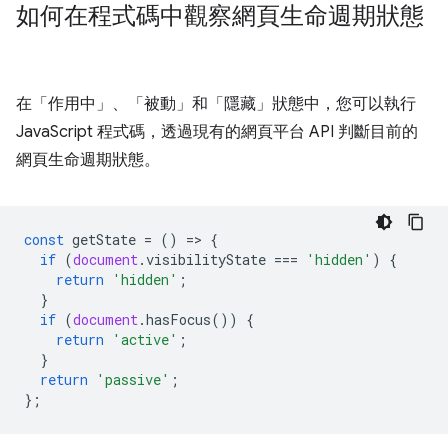
如何在程式碼中觀察網頁生命週期狀態
在「作用中」
、「被動」
和「隱藏」
狀態中，您可以執行
JavaScript 程式碼，透過現有的網頁平台 API 判斷目前的
網頁生命週期狀態。
const
getState
=
()
=
>
{
if
(
document
.
visibilityState
===
'hidden'
)
{
return
'hidden'
;
}
if
(
document
.
hasFocus
())
{
return
'active'
;
}
return
'passive'
;
};