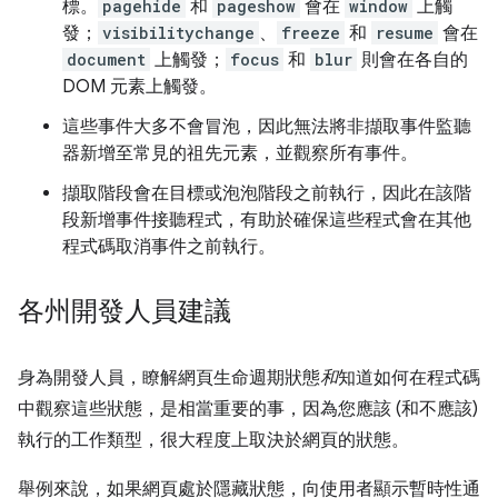
標。
pagehide
和
pageshow
會在
window
上觸
發；
visibilitychange
、
freeze
和
resume
會在
document
上觸發；
focus
和
blur
則會在各自的
DOM 元素上觸發。
這些事件大多不會冒泡，因此無法將非擷取事件監聽
器新增至常見的祖先元素，並觀察所有事件。
擷取階段會在目標或泡泡階段之前執行，因此在該階
段新增事件接聽程式，有助於確保這些程式會在其他
程式碼取消事件之前執行。
各州開發人員建議
身為開發人員，瞭解網頁生命週期狀態
和
知道如何在程式碼
中觀察這些狀態，是相當重要的事，因為您應該 (和不應該)
執行的工作類型，很大程度上取決於網頁的狀態。
舉例來說，如果網頁處於隱藏狀態，向使用者顯示暫時性通