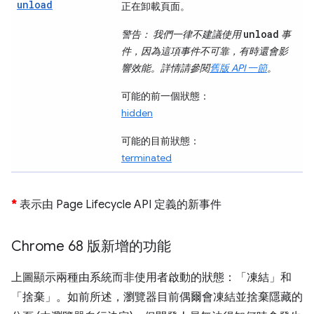
unload
正在卸載頁面。
unload
警告：
我們一律不建議使用
事
件，因為這項事件不可靠，有時還會影
響效能。詳情請參閱
舊版 API 一節
。
可能的前一個狀態：
hidden
可能的目前狀態：
terminated
*
表示由 Page Lifecycle API 定義的新事件
Chrome 68 版新增的功能
上圖顯示兩種由系統而非使用者啟動的狀態：「凍結」
和
「捨棄」
。如前所述，瀏覽器目前偶爾會凍結並捨棄隱藏的