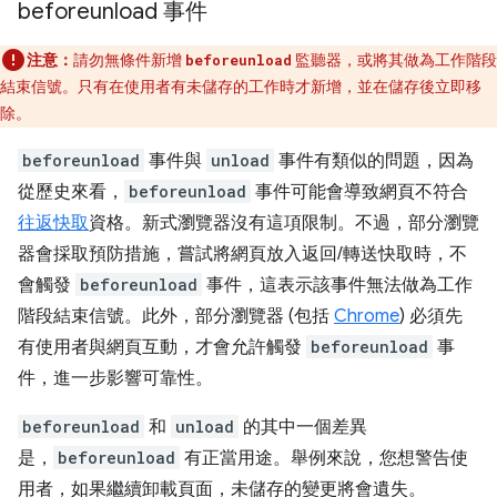
beforeunload 事件
注意：
請勿無條件新增
監聽器，或將其做為工作階段
beforeunload
結束信號。只有在使用者有未儲存的工作時才新增，並在儲存後立即移
除。
beforeunload
事件與
unload
事件有類似的問題，因為
從歷史來看，
beforeunload
事件可能會導致網頁不符合
往返快取
資格。新式瀏覽器沒有這項限制。不過，部分瀏覽
器會採取預防措施，嘗試將網頁放入返回/轉送快取時，不
會觸發
beforeunload
事件，這表示該事件無法做為工作
階段結束信號。此外，部分瀏覽器 (包括
Chrome
) 必須先
有使用者與網頁互動，才會允許觸發
beforeunload
事
件，進一步影響可靠性。
beforeunload
和
unload
的其中一個差異
是，
beforeunload
有正當用途。舉例來說，您想警告使
用者，如果繼續卸載頁面，未儲存的變更將會遺失。