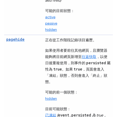
also fired)
可能的目前狀態：
active
passive
hidden
pagehide
正在從工作階段記錄項目遍歷。
如果使用者要前往其他網頁，且瀏覽器
能夠將目前網頁新增至
往返快取
，以便
persisted
日後重複使用，則事件的
屬
true
true
性為
。如果
，頁面會進入
「凍結」
狀態，否則會進入「終止」
狀
態。
可能的前一個狀態：
hidden
目前可能狀態：
event.persisted
已凍結
(
為 true，