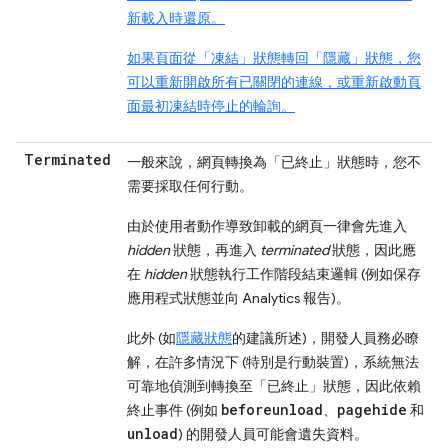
新載入時還原。
如果頁面從「凍結」
狀態轉回「隱藏」
狀態，您
可以重新開啟所有已關閉的連線，或重新啟動頁
面最初凍結時停止的輪詢。
Terminated
一般來說，網頁轉換為「已終止」
狀態時，您不
需要採取任何行動。
由於使用者動作導致卸載的網頁一律會先進入
hidden
狀態，再進入
terminated
狀態，因此應
在
hidden
狀態執行工作階段結束邏輯 (例如保存
應用程式狀態並向 Analytics 報告)。
此外 (如
隱藏
狀態
的建議所述)，開發人員務必瞭
解，在許多情況下 (特別是行動裝置)，系統無法
可靠地偵測到轉換至「已終止」
狀態，因此依賴
beforeunload
pagehide
終止事件 (例如
、
和
unload
) 的開發人員可能會遺失資料。