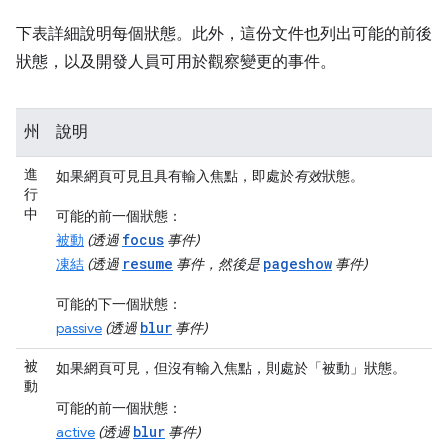
下表詳細說明每個狀態。此外，這份文件也列出可能的前後
狀態，以及開發人員可用於觀察變更的事件。
州
說明
進
如果網頁可見且具有輸入焦點，即處於
有效
狀態。
行
中
可能的前一個狀態：
focus
被動
(透過
事件)
resume
pageshow
凍結
(透過
事件，然後是
事件)
可能的下一個狀態：
blur
passive
(透過
事件)
被
如果網頁可見，但沒有輸入焦點，則處於「被動」
狀態。
動
可能的前一個狀態：
blur
active
(透過
事件)