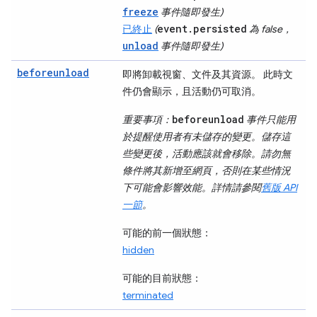
freeze
事件隨即發生)
event.persisted
已終止
(
為 false，
unload
事件隨即發生)
beforeunload
即將卸載視窗、文件及其資源。 此時文
件仍會顯示，且活動仍可取消。
beforeunload
重要事項：
事件只能用
於提醒使用者有未儲存的變更。儲存這
些變更後，活動應該就會移除。請勿無
條件將其新增至網頁，否則在某些情況
下可能會影響效能。詳情請參閱
舊版 API
一節
。
可能的前一個狀態：
hidden
可能的目前狀態：
terminated