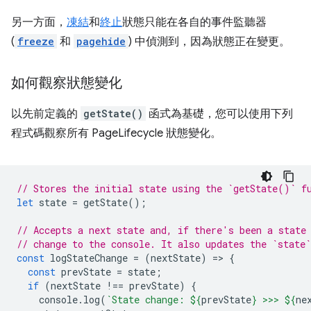
另一方面，
凍結
和
終止
狀態只能在各自的事件監聽器
(
freeze
和
pagehide
) 中偵測到，因為狀態正在變更。
如何觀察狀態變化
以先前定義的
getState()
函式為基礎，您可以使用下列
程式碼觀察所有 PageLifecycle 狀態變化。
// Stores the initial state using the `getState()` f
let
state
=
getState
();
// Accepts a next state and, if there's been a state
// change to the console. It also updates the `state`
const
logStateChange
=
(
nextState
)
=
>
{
const
prevState
=
state
;
if
(
nextState
!==
prevState
)
{
console
.
log
(
`State change: 
${
prevState
}
 >>> 
${
ne