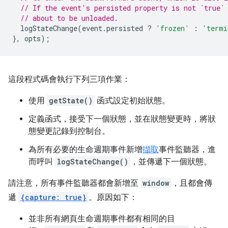
// If the event's persisted property is not `true`
// about to be unloaded.
logStateChange
(
event
.
persisted
?
'frozen'
:
'termi
},
opts
);
這段程式碼會執行下列三項作業：
使用
getState()
函式設定初始狀態。
定義函式，接受下一個狀態，並在狀態變更時，將狀
態變更記錄到控制台。
為所有必要的生命週期事件新增
擷取
事件監聽器，進
而呼叫
logStateChange()
，並傳遞下一個狀態。
請注意，所有事件監聽器都會新增至
window
，且都會傳
遞
{capture: true}
。原因如下：
並非所有網頁生命週期事件都有相同的目