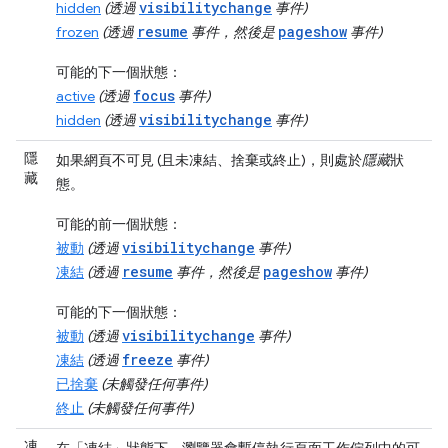
visibilitychange
hidden
(透過
事件)
resume
pageshow
frozen
(透過
事件，然後是
事件)
可能的下一個狀態：
focus
active
(透過
事件)
visibilitychange
hidden
(透過
事件)
隱
如果網頁不可見 (且未凍結、捨棄或終止)，則處於
隱藏
狀
藏
態。
可能的前一個狀態：
visibilitychange
被動
(透過
事件)
resume
pageshow
凍結
(透過
事件，然後是
事件)
可能的下一個狀態：
visibilitychange
被動
(透過
事件)
freeze
凍結
(透過
事件)
已捨棄
(未觸發任何事件)
終止
(未觸發任何事件)
凍
在「凍結」
狀態下，瀏覽器會暫停執行頁面
工作佇列中的可