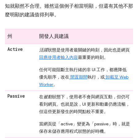
知就顯然不合理。雖然這個例子相當明顯，但還有其他不那
麼明顯的建議值得列舉。
州
開發人員建議
Active
活躍
狀態是使用者最關鍵的時刻，因此也是網頁
回應使用者輸入內容
最重要的時刻。
任何可能阻斷主執行緒的非 UI 工作，都應降低
優先順序，改在
閒置期間
執行，或
卸載至 Web
Worker
。
Passive
在
被動
狀態下，使用者不會與網頁互動，但仍可
看到網頁。也就是說，UI 更新和動畫仍應流暢，
但這些更新發生的時間點較不重要。
當網頁從「active」
變更為「passive」
時，就是
保存未儲存應用程式狀態的好時機。