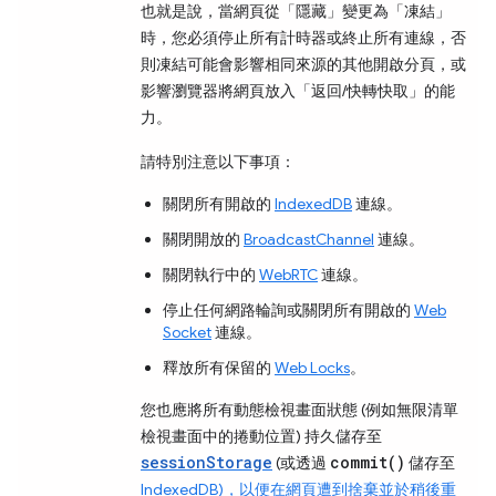
也就是說，當網頁從「隱藏」
變更為「凍結」
時，您必須停止所有計時器或終止所有連線，否
則凍結可能會影響相同來源的其他開啟分頁，或
影響瀏覽器將網頁放入
「返回/快轉快取」的能
力。
請特別注意以下事項：
關閉所有開啟的
IndexedDB
連線。
關閉開放的
BroadcastChannel
連線。
關閉執行中的
WebRTC
連線。
停止任何網路輪詢或關閉所有開啟的
Web
Socket
連線。
釋放所有保留的
Web Locks
。
您也應將所有動態檢視畫面狀態 (例如無限清單
檢視畫面中的捲動位置) 持久儲存至
sessionStorage
commit()
(或透過
儲存至
IndexedDB)，以便在網頁遭到捨棄並於稍後重