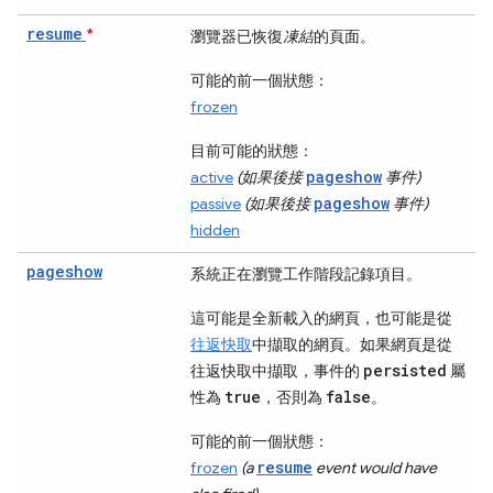
resume
*
瀏覽器已恢復
凍結
的頁面。
可能的前一個狀態：
frozen
目前可能的狀態：
pageshow
active
(如果後接
事件)
pageshow
passive
(如果後接
事件)
hidden
pageshow
系統正在瀏覽工作階段記錄項目。
這可能是全新載入的網頁，也可能是從
往返快取
中擷取的網頁。如果網頁是從
persisted
往返快取中擷取，事件的
屬
true
false
性為
，否則為
。
可能的前一個狀態：
resume
frozen
(a
event would have