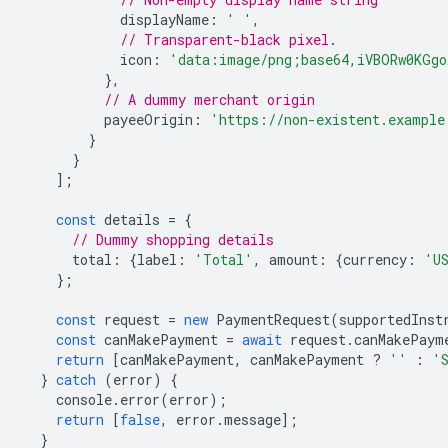
displayName
:
' '
,
// Transparent-black pixel.
icon
:
'data:image/png;base64,iVBORw0KGgo
},
// A dummy merchant origin
payeeOrigin
:
'https://non-existent.example
}
}
];
const
details
=
{
// Dummy shopping details
total
:
{
label
:
'Total'
,
amount
:
{
currency
:
'U
};
const
request
=
new
PaymentRequest
(
supportedInst
const
canMakePayment
=
await
request
.
canMakePaym
return
[
canMakePayment
,
canMakePayment
?
''
:
'
}
catch
(
error
)
{
console
.
error
(
error
);
return
[
false
,
error
.
message
];
}