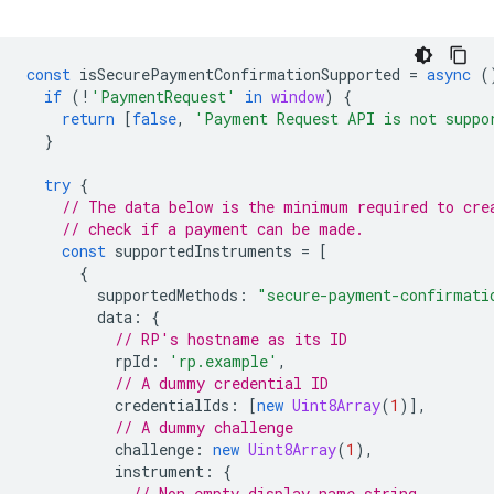
const
isSecurePaymentConfirmationSupported
=
async
(
if
(
!
'PaymentRequest'
in
window
)
{
return
[
false
,
'Payment Request API is not suppo
}
try
{
// The data below is the minimum required to cre
// check if a payment can be made.
const
supportedInstruments
=
[
{
supportedMethods
:
"secure-payment-confirmati
data
:
{
// RP's hostname as its ID
rpId
:
'rp.example'
,
// A dummy credential ID
credentialIds
:
[
new
Uint8Array
(
1
)],
// A dummy challenge
challenge
:
new
Uint8Array
(
1
),
instrument
:
{
// Non-empty display name string