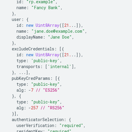
id
:
"rp.example"
,
name
:
"Fancy Bank"
,
},
user
:
{
id
:
new
Uint8Array
([
21.
..]),
name
:
"jane.doe@example.com"
,
displayName
:
"Jane Doe"
,
},
excludeCredentials
:
[{
id
:
new
Uint8Array
([
21.
..]),
type
:
'public-key'
,
transports
:
[
'internal'
],
},
...],
pubKeyCredParams
:
[{
type
:
"public-key"
,
alg
:
-
7
// "ES256"
},
{
type
:
"public-key"
,
alg
:
-
257
// "RS256"
}],
authenticatorSelection
:
{
userVerification
:
"required"
,
residentKey
:
"required"
,