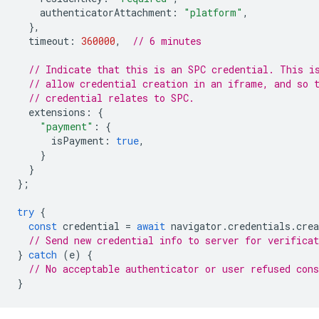
authenticatorAttachment
:
"platform"
,
},
timeout
:
360000
,
// 6 minutes
// Indicate that this is an SPC credential. This i
// allow credential creation in an iframe, and so 
// credential relates to SPC.
extensions
:
{
"payment"
:
{
isPayment
:
true
,
}
}
};
try
{
const
credential
=
await
navigator
.
credentials
.
crea
// Send new credential info to server for verificat
}
catch
(
e
)
{
// No acceptable authenticator or user refused cons
}