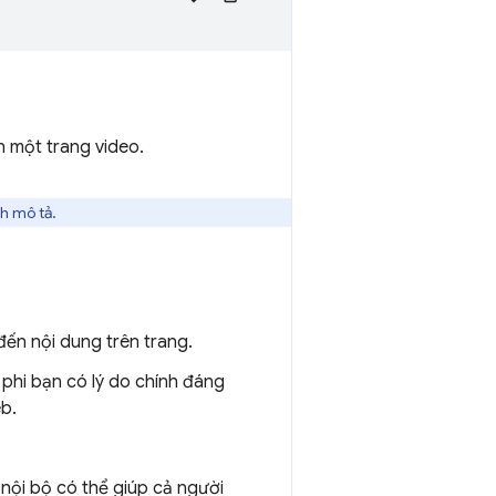
n một trang video.
h mô tả.
ến nội dung trên trang.
phi bạn có lý do chính đáng
b.
 nội bộ có thể giúp cả người