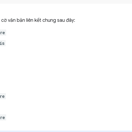
cờ văn bản liên kết chung sau đây:
re
is
re
re