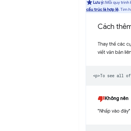
Lưu ý:
Mỗi quy trình 
cấu trúc là hợp lệ
. Tìm 
Cách thêm
Thay thế các cụ
viết văn bản li
Không nên
"Nhấp vào đây" 