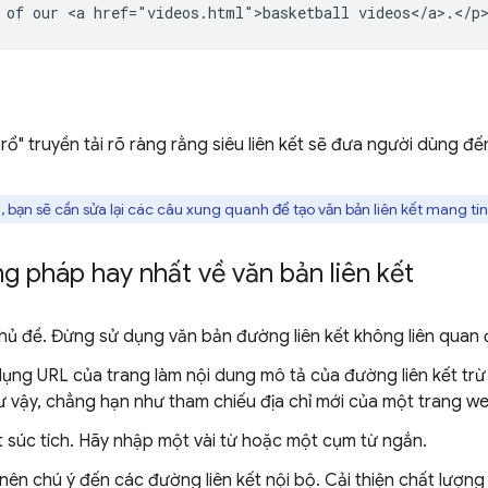
rổ" truyền tải rõ ràng rằng siêu liên kết sẽ đưa người dùng đế
bạn sẽ cần sửa lại các câu xung quanh để tạo văn bản liên kết mang tín
 pháp hay nhất về văn bản liên kết
hủ đề. Đừng sử dụng văn bản đường liên kết không liên quan đ
ụng URL của trang làm nội dung mô tả của đường liên kết trừ 
ư vậy, chẳng hạn như tham chiếu địa chỉ mới của một trang we
t súc tích. Hãy nhập một vài từ hoặc một cụm từ ngắn.
ên chú ý đến các đường liên kết nội bộ. Cải thiện chất lượng