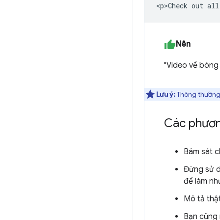
Nên
"Video về bóng 
Lưu ý:
Thông thường, 
Các phương
Bám sát c
Đừng sử d
để làm nh
Mô tả thậ
Bạn cũng n