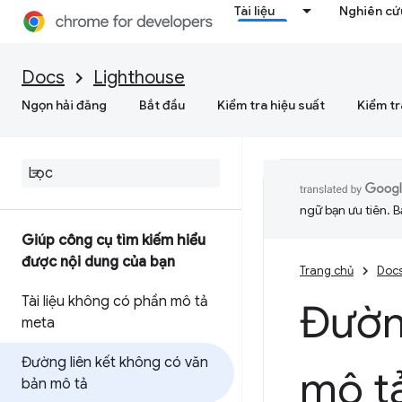
Tài liệu
Nghiên cứu
Docs
Lighthouse
Ngọn hải đăng
Bắt đầu
Kiểm tra hiệu suất
Kiểm tr
ngữ bạn ưu tiên. B
Giúp công cụ tìm kiếm hiểu
được nội dung của bạn
Trang chủ
Doc
Tài liệu không có phần mô tả
Đường
meta
Đường liên kết không có văn
mô t
bản mô tả