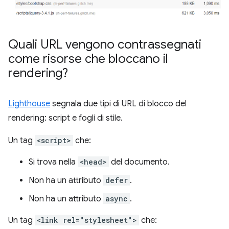
Quali URL vengono contrassegnati
come risorse che bloccano il
rendering?
Lighthouse
segnala due tipi di URL di blocco del
rendering: script e fogli di stile.
Un tag
<script>
che:
Si trova nella
<head>
del documento.
Non ha un attributo
defer
.
Non ha un attributo
async
.
Un tag
<link rel="stylesheet">
che: