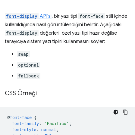
font-display
API'si
, bir yazı tipi
font-face
stili içinde
kullanıldığında nasıl görüntülendiğini belirtir. Aşağıdaki
font-display
değerleri, özel yazı tipi hazır değilse
tarayıcıya sistem yazı tipini kullanmasını söyler:
swap
optional
fallback
CSS Örneği
@
font-face
{
font-family
:
'Pacifico'
;
font-style
:
normal
;