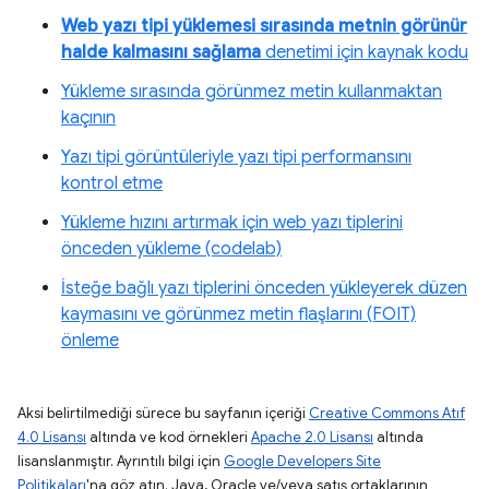
Web yazı tipi yüklemesi sırasında metnin görünür
halde kalmasını sağlama
denetimi için kaynak kodu
Yükleme sırasında görünmez metin kullanmaktan
kaçının
Yazı tipi görüntüleriyle yazı tipi performansını
kontrol etme
Yükleme hızını artırmak için web yazı tiplerini
önceden yükleme (codelab)
İsteğe bağlı yazı tiplerini önceden yükleyerek düzen
kaymasını ve görünmez metin flaşlarını (FOIT)
önleme
Aksi belirtilmediği sürece bu sayfanın içeriği
Creative Commons Atıf
4.0 Lisansı
altında ve kod örnekleri
Apache 2.0 Lisansı
altında
lisanslanmıştır. Ayrıntılı bilgi için
Google Developers Site
Politikaları
'na göz atın. Java, Oracle ve/veya satış ortaklarının