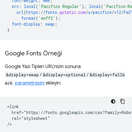
font-weight
:
400
;
src
:
local
(
'Pacifico Regular'
),
local
(
'Pacifico-R
url
(
https
://
fonts
.
gstatic
.
com
/
s
/
pacifico
/
v12
/
FwZ
format
(
'woff2'
);
font-display
:
swap
;
}
Google Fonts Örneği
Google Yazı Tipleri URL'nizin sonuna
&display=swap
/
&display=optional
/
&display=fallb
ack
parametresini
ekleyin:
<link

  href="https://fonts.googleapis.com/css?family=Robot
  rel="stylesheet"
