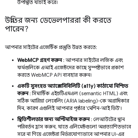
উপস্থিতি যাচাই করে।
উন্নতির জন্য ডেভেলপাররা কী করতে
পারেন?
আপনার সাইটের এজেন্টিক প্রস্তুতি উন্নত করতে:
WebMCP গ্রহণ করুন
: আপনার সাইটের লজিক এবং
ফর্মগুলিকে এআই এজেন্টদের কাছে সুস্পষ্টভাবে প্রকাশ
করতে WebMCP API ব্যবহার করুন।
একটি সুসংহত অ্যাক্সেসিবিলিটি (a11y) কাঠামো নিশ্চিত
করুন
: সিমান্টিক এইচটিএমএল (semantic HTML) এবং
সঠিক আরিয়া লেবেলিং (ARIA labeling)-কে অগ্রাধিকার
দিন, কারণ এগুলিই আপনার পৃষ্ঠার 'মেশিন-আই ভিউ'।
স্থিতিশীলতার জন্য অপ্টিমাইজ করুন
: লেআউটের স্থান
পরিবর্তন হ্রাস করুন, যাতে এলিমেন্টগুলো অপ্রত্যাশিতভাবে
সরে না গিয়ে এজেন্টরা নির্ভরযোগ্যভাবে আপনার UI-এর