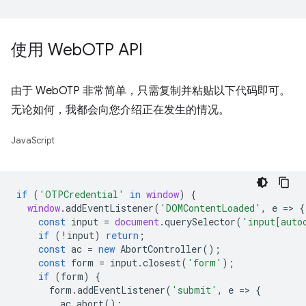
使用 Web
OTP API
由于 WebOTP 非常简单，只需复制并粘贴以下代码即可。
无论如何，我都会向您介绍正在发生的情况。
JavaScript
if
(
'OTPCredential'
in
window
)
{
window
.
addEventListener
(
'DOMContentLoaded'
,
e
=
>
{
const
input
=
document
.
querySelector
(
'input[auto
if
(
!
input
)
return
;
const
ac
=
new
AbortController
();
const
form
=
input
.
closest
(
'form'
);
if
(
form
)
{
form
.
addEventListener
(
'submit'
,
e
=
>
{
ac
.
abort
();