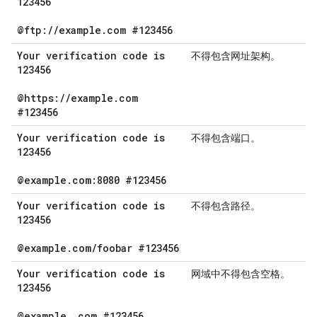
123456
@ftp:
/
/
example
.
com #123456
Your verification code is
不得包含网址架构。
123456
@https:
/
/
example
.
com
#123456
Your verification code is
不得包含端口。
123456
@example
.
com:8080 #123456
Your verification code is
不得包含路径。
123456
@example
.
com
/
foobar #123456
Your verification code is
网域中不得包含空格。
123456
@example
.
com #123456