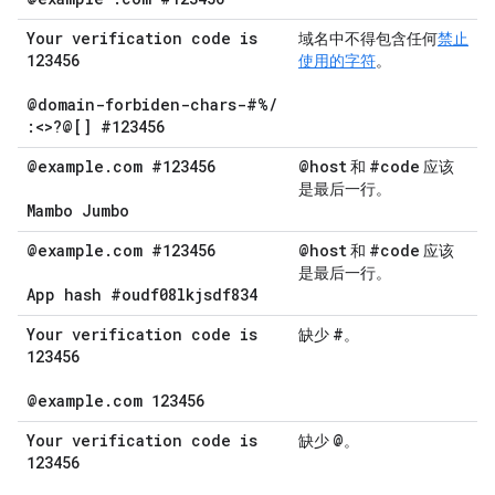
Your verification code is
域名中不得包含任何
禁止
123456
使用的字符
。
@domain-forbiden-chars-#%
/
:<>?@[] #123456
@example
.
com #123456
@host
#code
和
应该
是最后一行。
Mambo Jumbo
@example
.
com #123456
@host
#code
和
应该
是最后一行。
App hash #oudf08lkjsdf834
Your verification code is
#
缺少
。
123456
@example
.
com 123456
Your verification code is
@
缺少
。
123456