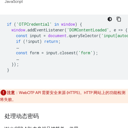
JavaScript
if
(
'OTPCredential'
in
window
)
{
window
.
addEventListener
(
'DOMContentLoaded'
,
e
=
>
{
const
input
=
document
.
querySelector
(
'input[auto
if
(
!
input
)
return
;
…
const
form
=
input
.
closest
(
'form'
);
…
});
}
注意
：WebOTP API 需要安全来源 (HTTPS)。HTTP 网站上的功能检测
将失败。
处理动态密码