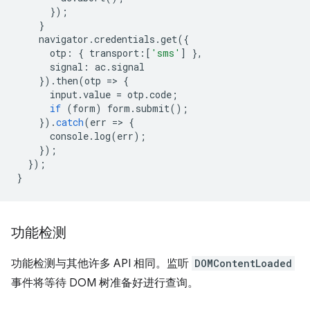
});
}
navigator
.
credentials
.
get
({
otp
:
{
transport
:
[
'sms'
]
},
signal
:
ac
.
signal
}).
then
(
otp
=
>
{
input
.
value
=
otp
.
code
;
if
(
form
)
form
.
submit
();
}).
catch
(
err
=
>
{
console
.
log
(
err
);
});
});
}
功能检测
功能检测与其他许多 API 相同。监听
DOMContentLoaded
事件将等待 DOM 树准备好进行查询。