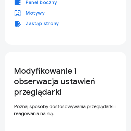
view_sidebar
Panel boczny
wallpaper
Motywy
edit_document
Zastąp strony
Modyfikowanie i
obserwacja ustawień
przeglądarki
Poznaj sposoby dostosowywania przeglądarki i
reagowania na nią.