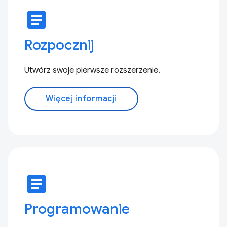
article
Rozpocznij
Utwórz swoje pierwsze rozszerzenie.
Więcej informacji
article
Programowanie