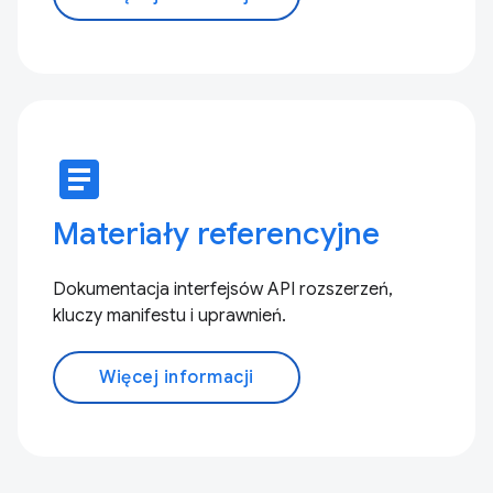
article
Materiały referencyjne
Dokumentacja interfejsów API rozszerzeń,
kluczy manifestu i uprawnień.
Więcej informacji