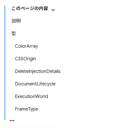
このページの内容
説明
型
ColorArray
CSSOrigin
DeleteInjectionDetails
DocumentLifecycle
ExecutionWorld
FrameType