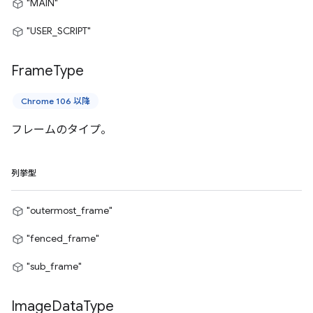
"MAIN"
"USER_SCRIPT"
Frame
Type
Chrome 106 以降
フレームのタイプ。
列挙型
"outermost_frame"
"fenced_frame"
"sub_frame"
Image
Data
Type