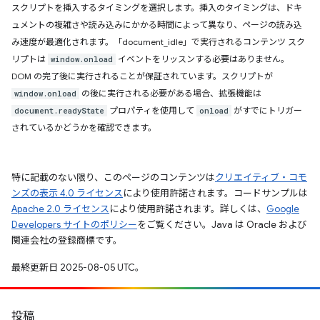
スクリプトを挿入するタイミングを選択します。挿入のタイミングは、ドキ
ュメントの複雑さや読み込みにかかる時間によって異なり、ページの読み込
み速度が最適化されます。「document_idle」で実行されるコンテンツ スク
リプトは
イベントをリッスンする必要はありません。
window.onload
DOM の完了後に実行されることが保証されています。スクリプトが
の後に実行される必要がある場合、拡張機能は
window.onload
プロパティを使用して
がすでにトリガー
document.readyState
onload
されているかどうかを確認できます。
特に記載のない限り、このページのコンテンツは
クリエイティブ・コモ
ンズの表示 4.0 ライセンス
により使用許諾されます。コードサンプルは
Apache 2.0 ライセンス
により使用許諾されます。詳しくは、
Google
Developers サイトのポリシー
をご覧ください。Java は Oracle および
関連会社の登録商標です。
最終更新日 2025-08-05 UTC。
投稿