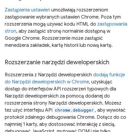
Zastąpienia ustawień
umożliwiają rozszerzeniom
zastępowanie wybranych ustawień Chrome. Poza tym
rozszerzenia mogą używać kodu HTML do
zastępowania
stron
, aby zastąpić stronę normalnie dostępną w
Google Chrome. Rozszerzenie może zastąpić
menedżera zakładek, kartę historii lub nową kartę.
Rozszerzanie narzędzi deweloperskich
Rozszerzenia z Narzędzi deweloperskich
dodają funkcje
do Narzędzi deweloperskich w Chrome
, uzyskując
dostęp do interfejsów API rozszerzeń typowych dla
Narzędzi deweloperskich za pomocą dodanej do
rozszerzenia strony Narzędzi deweloperskich. Możesz
też użyć interfejsu API
chrome.debugger
, aby wywołać
protokół zdalnego debugowania Chrome. Dołącz do co
najmniej 1 karty, aby dostosować interakcję z siecią,
debugować JavaScript, mutować DOM i nie tylko.