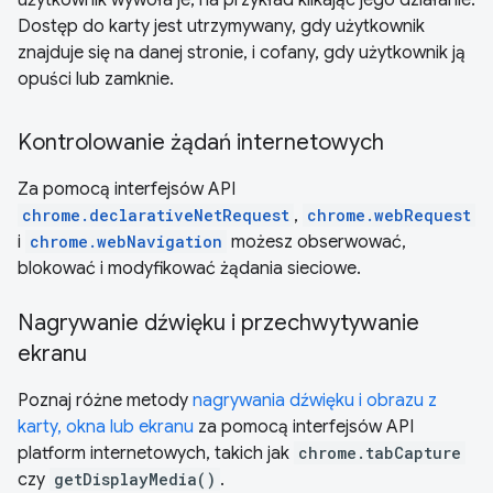
użytkownik wywoła je, na przykład klikając jego działanie.
Dostęp do karty jest utrzymywany, gdy użytkownik
znajduje się na danej stronie, i cofany, gdy użytkownik ją
opuści lub zamknie.
Kontrolowanie żądań internetowych
Za pomocą interfejsów API
chrome.declarativeNetRequest
,
chrome.webRequest
i
chrome.webNavigation
możesz obserwować,
blokować i modyfikować żądania sieciowe.
Nagrywanie dźwięku i przechwytywanie
ekranu
Poznaj różne metody
nagrywania dźwięku i obrazu z
karty, okna lub ekranu
za pomocą interfejsów API
platform internetowych, takich jak
chrome.tabCapture
czy
getDisplayMedia()
.