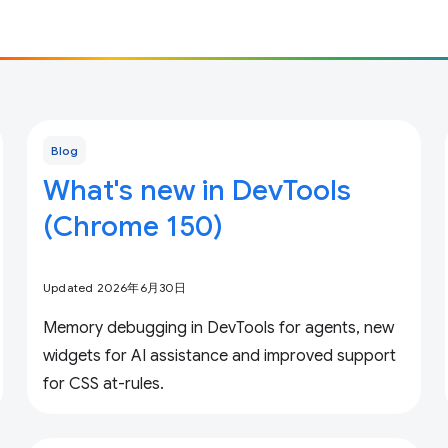
Blog
What's new in DevTools
(Chrome 150)
Updated 2026年6月30日
Memory debugging in DevTools for agents, new
widgets for AI assistance and improved support
for CSS at-rules.