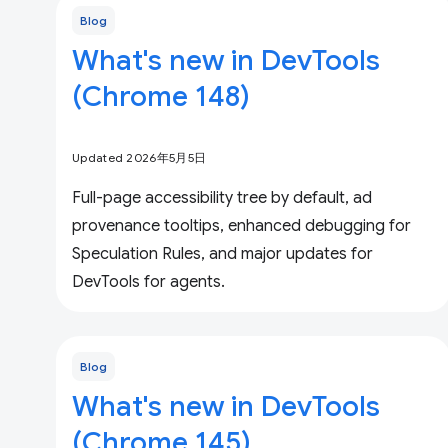
Blog
What's new in DevTools
(Chrome 148)
Updated 2026年5月5日
Full-page accessibility tree by default, ad
provenance tooltips, enhanced debugging for
Speculation Rules, and major updates for
DevTools for agents.
Blog
What's new in DevTools
(Chrome 145)