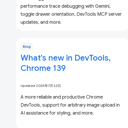
performance trace debugging with Gemini,
toggle drawer orientation, DevTools MCP server
updates, and more.
Blog
What's new in DevTools,
Chrome 139
Updated 2025年7月22日
A more reliable and productive Chrome
DevTools, support for arbitrary image upload in
AI assistance for styling, and more.