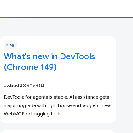
Blog
What's new in DevTools
(Chrome 149)
Updated 2026年6月2日
DevTools for agents is stable, AI assistance gets
major upgrade with Lighthouse and widgets, new
WebMCP debugging tools.