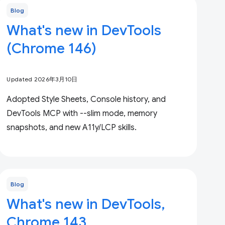
Blog
What's new in DevTools
(Chrome 146)
Updated 2026年3月10日
Adopted Style Sheets, Console history, and
DevTools MCP with --slim mode, memory
snapshots, and new A11y/LCP skills.
Blog
What's new in DevTools,
Chrome 143