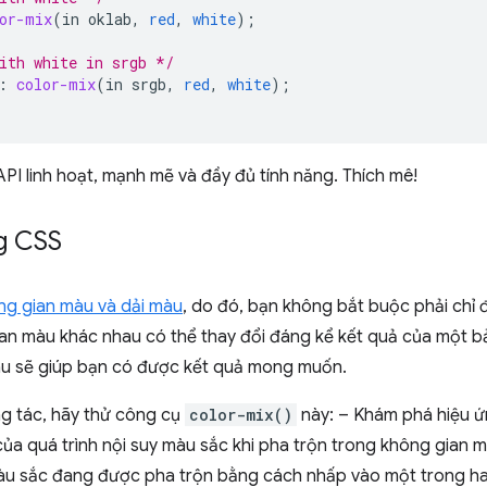
or-mix
(
in
oklab
,
red
,
white
);
ith white in srgb */
:
color-mix
(
in
srgb
,
red
,
white
);
API linh hoạt, mạnh mẽ và đầy đủ tính năng. Thích mê!
g CSS
ng gian màu và dải màu
, do đó, bạn không bắt buộc phải chỉ 
n màu khác nhau có thể thay đổi đáng kể kết quả của một bản 
u sẽ giúp bạn có được kết quả mong muốn.
ng tác, hãy thử công cụ
color-mix()
này: – Khám phá hiệu ứ
a quá trình nội suy màu sắc khi pha trộn trong không gian mà
màu sắc đang được pha trộn bằng cách nhấp vào một trong ha