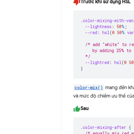
Trước khi sử dụng HSL
.
color-mixing-with-van
--lightness
:
50
%
;
--red
:
hsl
(
0
50
%
va
/* add "white" to re
     by adding 25% to 
  */
--lightred
:
hsl
(
0
50
}
color-mix()
mang đến khả
và mức độ chiếm ưu thế của
Sau
.
color-mixing-after
{
/* equally mix red w