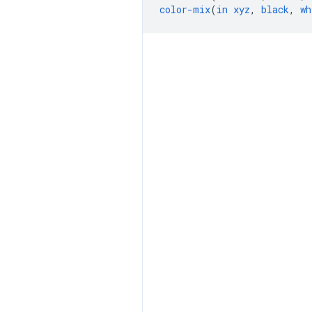
color-mix
(
in
xyz
,
black
,
wh