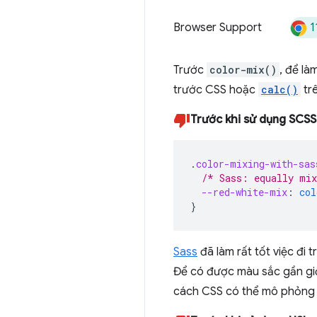
1
Browser Support
Trước
color-mix()
, để là
trước CSS hoặc
calc()
tr
Trước khi sử dụng SCSS
.
color-mixing-with-sas
/* Sass: equally mix
--red-white-mix
:
col
}
Sass
đã làm rất tốt việc đi
Để có được màu sắc gần giốn
cách CSS có thể mô phỏng 