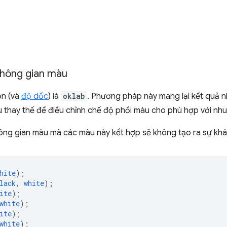
không gian màu
ộn (và
độ dốc
) là
oklab
. Phương pháp này mang lại kết quả n
u thay thế để điều chỉnh chế độ phối màu cho phù hợp với nhu
ông gian màu mà các màu này kết hợp sẽ không tạo ra sự khác 
hite
);
lack
,
white
);
ite
);
white
);
ite
);
white
);