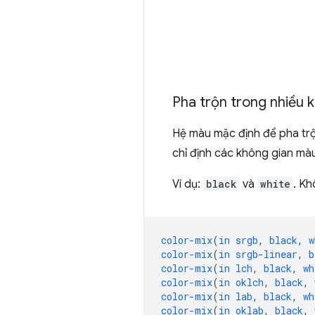
Pha trộn trong nhiều 
Hệ màu mặc định để pha tr
chỉ định các không gian mà
Ví dụ:
black
và
white
. Kh
color-mix
(
in
srgb
,
black
,
w
color-mix
(
in
srgb-linear
,
b
color-mix
(
in
lch
,
black
,
wh
color-mix
(
in
oklch
,
black
,
color-mix
(
in
lab
,
black
,
wh
color-mix
(
in
oklab
,
black
,