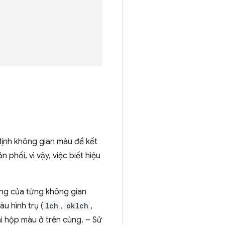
định không gian màu để kết
phối, vì vậy, việc biết hiệu
ng của từng không gian
u hình trụ (
lch
,
oklch
,
i hộp màu ở trên cùng. – Sử