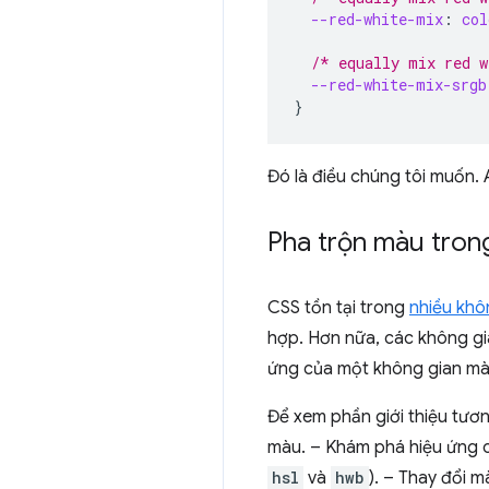
--red-white-mix
:
col
/* equally mix red w
--red-white-mix-srgb
}
Đó là điều chúng tôi muốn. 
Pha trộn màu tron
CSS tồn tại trong
nhiều khô
hợp. Hơn nữa, các không gia
ứng của một không gian mà
Để xem phần giới thiệu tươ
màu. – Khám phá hiệu ứng củ
hsl
và
hwb
). – Thay đổi 