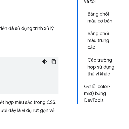
và tối
Bảng phối
màu cơ bản
iển đã sử dụng trình xử lý
Bảng phối
màu trung
cấp
Các trường
hợp sử dụng
thú vị khác
Gỡ lỗi color-
mix() bằng
DevTools
 kết hợp màu sắc trong CSS.
ới đây là ví dụ rút gọn về