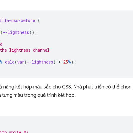
illa-css-before
{
r
(
--lightness
));
d
the lightness channel
%
calc
(
var
(
--lightness
)
+
25
%
)
;
 năng kết hợp màu sắc cho CSS. Nhà phát triển có thể chọn
 từng màu trong quá trình kết hợp.
ith white */