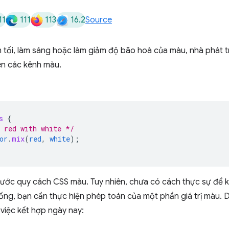
11
111
113
16.2
Source
m tối, làm sáng hoặc làm giảm độ bão hoà của màu, nhà phát tr
ên các kênh màu.
s
{
 red with white */
or
.
mix
(
red
,
white
);
 trước quy cách CSS màu. Tuy nhiên, chưa có cách thực sự để
g, bạn cần thực hiện phép toán của một phần giá trị màu. Dư
việc kết hợp ngày nay: