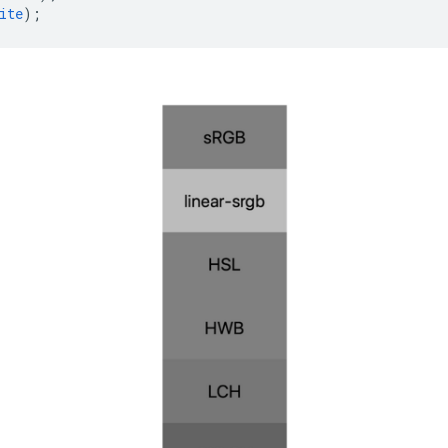
ite
);