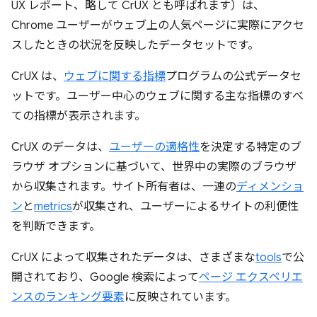
UX レポート、略して CrUX とも呼ばれます）は、
Chrome ユーザーがウェブ上の人気ページに実際にアクセ
スしたときの状況を反映したデータセットです。
CrUX は、
ウェブに関する指標
プログラムの公式データセ
ットです。ユーザー中心のウェブに関する主な指標のすべ
ての指標が表示されます。
CrUX のデータは、
ユーザーの適格性
を決定する特定のブ
ラウザ オプションに基づいて、世界中の実際のブラウザ
から収集されます。サイト所有者は、一連の
ディメンショ
ン
と
metrics
が収集され、ユーザーによるサイトの利便性
を判断できます。
CrUX によって収集されたデータは、さまざまな
tools
で公
開されており、Google 検索によって
ページ エクスペリエ
ンスのランキング要素
に反映されています。