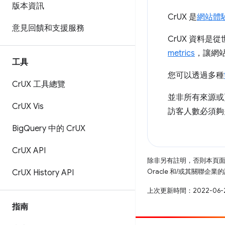
版本資訊
CrUX 是
網站體
意見回饋和支援服務
CrUX 資料
metrics
，讓網
工具
您可以透過多種
Cr
UX 工具總覽
並非所有來源或
Cr
UX Vis
訪客人數必須夠
Big
Query 中的 Cr
UX
Cr
UX API
除非另有註明，否則本頁
Oracle 和/或其關聯企
Cr
UX History API
上次更新時間：2022-06-
指南