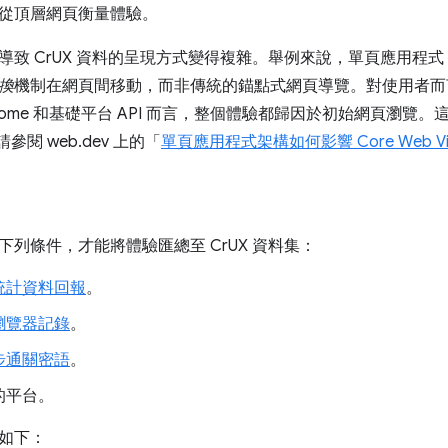
從頂層網頁衡量體驗。
 CrUX 資料的呈現方式變得複雜。舉例來說，單頁應用程式 (SPA)
換
機制在網頁間移動，而非傳統的錨點式網頁導覽。對使用者而
rome 和基礎平台 API 而言，整個體驗都歸因於初始網頁瀏覽。這
請參閱 web.dev 上的「
單頁應用程式架構如何影響 Core Web Vit
下列條件，才能將體驗匯總至 CrUX 資料集：
統計資料回報
。
瀏覽器記錄
。
步通關密語
。
的平台。
如下：