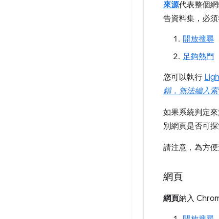
來源
代表整個網
告資料集，必須
開放搜尋
足夠熱門
您可以執行
Lig
鎖，無法編入索
如果系統判定來
別網頁是否可探
請注意，為方便
網頁
網頁
納入 Ch