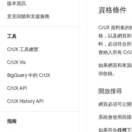
版本資訊
資格條件
意見回饋和支援服務
CrUX 資料
格，以及網頁和來源
工具
料，必須符合所
Cr
UX 工具總覽
會納入所有 Cr
Cr
UX Vis
如果網頁和來源
供收錄。
Big
Query 中的 Cr
UX
Cr
UX API
開放搜尋
Cr
UX History API
網頁必須可公開探
系統會使用與搜
指南
如果符合
任何
下