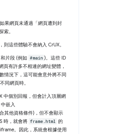
。如果網頁未通過「網頁遭到封
探索。
則這些體驗不會納入 CrUX。
) 和片段 (例如
#main
)。這些 ID
同網頁有許多不相連的網址變體，
數情況下，這可能會意外將不同
不同網頁時。
rUX 中個別回報，但會計入頂層網
me 中嵌入
符合其他資格條件)，但不會顯示
LS 時，就會將
frame.html
的
frame。因此，系統會根據使用