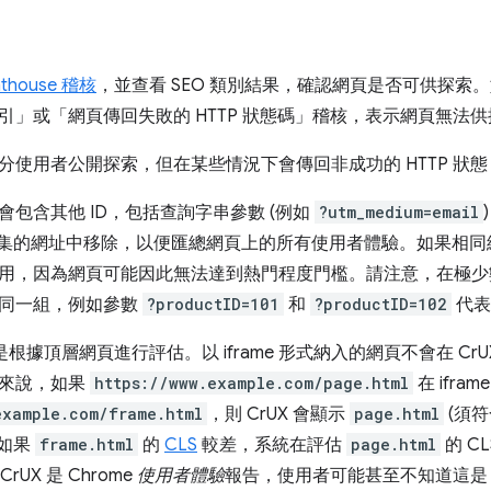
hthouse 稽核
，並查看 SEO 類別結果，確認網頁是否可供探索
引」
或「網頁傳回失敗的 HTTP 狀態碼」
稽核，表示網頁無法供
分使用者公開探索，但在某些情況下會傳回非成功的 HTTP 狀態，
會包含其他 ID，包括查詢字串參數 (例如
?utm_medium=email
 資料集的網址中移除，以便匯總網頁上的所有使用者體驗。如果相
用，因為網頁可能因此無法達到熱門程度門檻。請注意，在極少
同一組，例如參數
?productID=101
和
?productID=102
代表
頁是根據頂層網頁進行評估。以 iframe 形式納入的網頁不會在 C
例來說，如果
https://www.example.com/page.html
在 ifra
example.com/frame.html
，則 CrUX 會顯示
page.html
(須
如果
frame.html
的
CLS
較差，系統在評估
page.html
的 C
rUX 是 Chrome
使用者體驗
報告，使用者可能甚至不知道這是 i