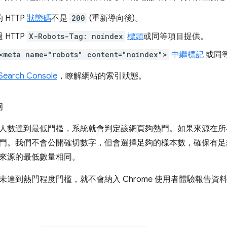
 HTTP
狀態碼
不是
200
(重新導向後)。
 HTTP
X-Robots-Tag: noindex
標頭
或同等項目提供。
<meta name="robots" content="noindex">
中繼標記
或同
Search Console
，瞭解網站的索引狀態。
夠
人數達到最低門檻，系統就會判定該網頁夠熱門。如果來源在所
門。我們不會公開確切數字，但會選擇足夠的樣本數，確保有足
來源的最低數量相同。
未達到熱門程度門檻，就不會納入 Chrome 使用者體驗報告資