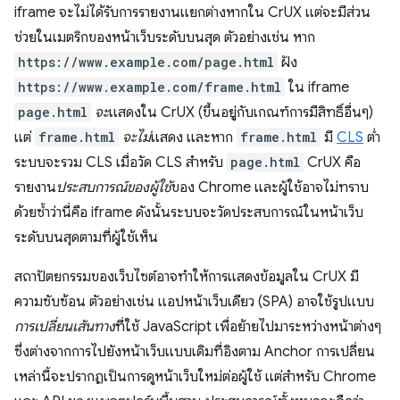
iframe จะไม่ได้รับการรายงานแยกต่างหากใน CrUX แต่จะมีส่วน
ช่วยในเมตริกของหน้าเว็บระดับบนสุด ตัวอย่างเช่น หาก
https://www.example.com/page.html
ฝัง
https://www.example.com/frame.html
ใน iframe
page.html
จะ
แสดงใน CrUX (ขึ้นอยู่กับเกณฑ์การมีสิทธิ์อื่นๆ)
แต่
frame.html
จะไม่
แสดง และหาก
frame.html
มี
CLS
ต่ำ
ระบบจะรวม CLS เมื่อวัด CLS สำหรับ
page.html
CrUX คือ
รายงาน
ประสบการณ์ของผู้ใช้
ของ Chrome และผู้ใช้อาจไม่ทราบ
ด้วยซ้ำว่านี่คือ iframe ดังนั้นระบบจะวัดประสบการณ์ในหน้าเว็บ
ระดับบนสุดตามที่ผู้ใช้เห็น
สถาปัตยกรรมของเว็บไซต์อาจทำให้การแสดงข้อมูลใน CrUX มี
ความซับซ้อน ตัวอย่างเช่น แอปหน้าเว็บเดียว (SPA) อาจใช้รูปแบบ
การเปลี่ยนเส้นทาง
ที่ใช้ JavaScript เพื่อย้ายไปมาระหว่างหน้าต่างๆ
ซึ่งต่างจากการไปยังหน้าเว็บแบบเดิมที่อิงตาม Anchor การเปลี่ยน
เหล่านี้จะปรากฏเป็นการดูหน้าเว็บใหม่ต่อผู้ใช้ แต่สำหรับ Chrome