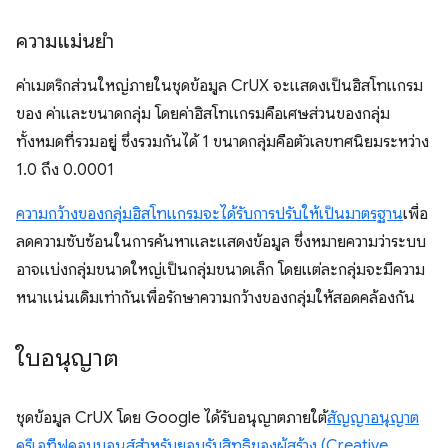
ความแม่นยำ
ค่าเมตริกส่วนใหญ่ภายในชุดข้อมูล CrUX จะแสดงเป็นฮิสโทแกรม
ของ ค่าและขนาดกลุ่ม โดยค่าฮิสโทแกรมคือเศษส่วนของกลุ่ม
ทั้งหมดที่รวมอยู่ ซึ่งรวมกันได้ 1 ขนาดกลุ่มคือตัวเลขทศนิยมระหว่าง
1.0 ถึง 0.0001
ความกว้างของกลุ่มฮิสโทแกรมจะได้รับการปรับให้เป็นมาตรฐาน
เพื่อ
ลดความซับซ้อนในการค้นหาและแสดงข้อมูล ซึ่งหมายความว่าระบบ
อาจแบ่งกลุ่มขนาดใหญ่เป็นกลุ่มขนาดเล็ก โดยแต่ละกลุ่มจะมีความ
หนาแน่นเดิมเท่ากันเพื่อรักษาความกว้างของกลุ่มให้สอดคล้องกัน
ใบอนุญาต
ชุดข้อมูล CrUX โดย Google ได้รับอนุญาตภายใต้
สัญญาอนุญาต
ครีเอทีฟคอมมอนส์สำหรับยอมรับสิทธิของผู้สร้าง (Creative