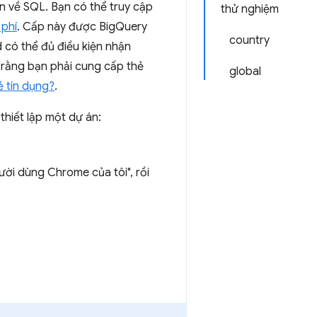
n về SQL. Bạn có thể truy cập
thử nghiệm
 phí
. Cấp này được BigQuery
country
 có thể đủ điều kiện nhận
ý rằng bạn phải cung cấp thẻ
global
ẻ tín dụng?
.
thiết lập một dự án:
ời dùng Chrome của tôi", rồi