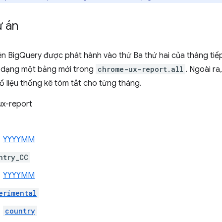
ự án
ên BigQuery được phát hành vào thứ Ba thứ hai của tháng tiế
 dạng một bảng mới trong
chrome-ux-report.all
. Ngoài r
 liệu thống kê tóm tắt cho từng tháng.
x-report
YYYYMM
ntry_CC
YYYYMM
erimental
country