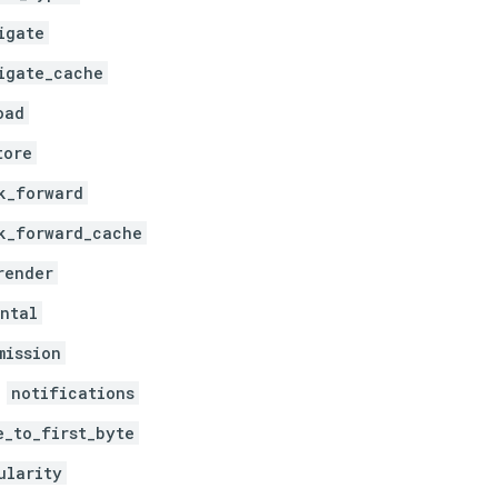
igate
igate_cache
oad
tore
k_forward
k_forward_cache
render
ntal
mission
notifications
e_to_first_byte
ularity