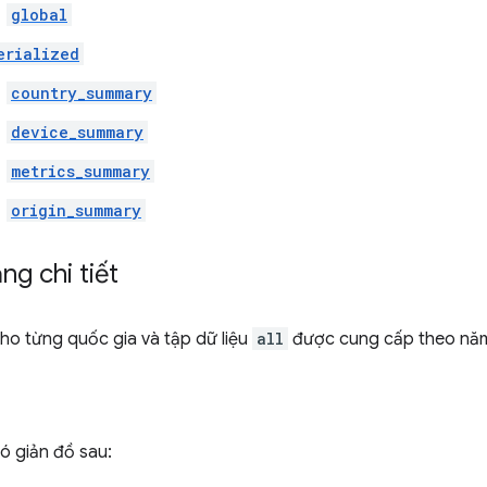
global
erialized
country_summary
device_summary
metrics_summary
origin_summary
ng chi tiết
ho từng quốc gia và tập dữ liệu
all
được cung cấp theo năm
ó giản đồ sau: