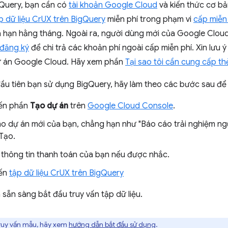
Query, bạn cần có
tài khoản Google Cloud
và kiến thức cơ bả
p dữ liệu CrUX trên BigQuery
miễn phí trong phạm vi
cấp miễn
a hạn hằng tháng. Ngoài ra, người dùng mới của Google Cloud
 đăng ký
để chi trả các khoản phí ngoài cấp miễn phí. Xin lưu 
ự án Google Cloud. Hãy xem phần
Tại sao tôi cần cung cấp th
đầu tiên bạn sử dụng BigQuery, hãy làm theo các bước sau để 
ến phần
Tạo dự án
trên
Google Cloud Console
.
ho dự án mới của bạn, chẳng hạn như "Báo cáo trải nghiệm ngư
Tạo.
thông tin thanh toán của bạn nếu được nhắc.
ến
tập dữ liệu CrUX trên BigQuery
 sẵn sàng bắt đầu truy vấn tập dữ liệu.
ruy vấn mẫu, hãy xem
hướng dẫn bắt đầu sử dụng
.