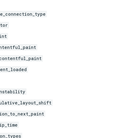
e_connection_type
tor
int
ntentful_paint
contentful_paint
ent_loaded
nstability
ulative_layout_shift
ion_to_next_paint
ip_time
on_types