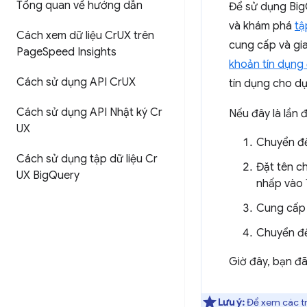
Tổng quan về hướng dẫn
Để sử dụng Big
và khám phá
tậ
Cách xem dữ liệu Cr
UX trên
cung cấp và gi
Page
Speed Insights
khoản tín dụng
Cách sử dụng API Cr
UX
tín dụng cho d
Cách sử dụng API Nhật ký Cr
Nếu đây là lần 
UX
Chuyển đ
Cách sử dụng tập dữ liệu Cr
Đặt tên c
UX Big
Query
nhấp vào 
Cung cấp 
Chuyển đ
Giờ đây, bạn đã
Lưu ý:
Để xem các t