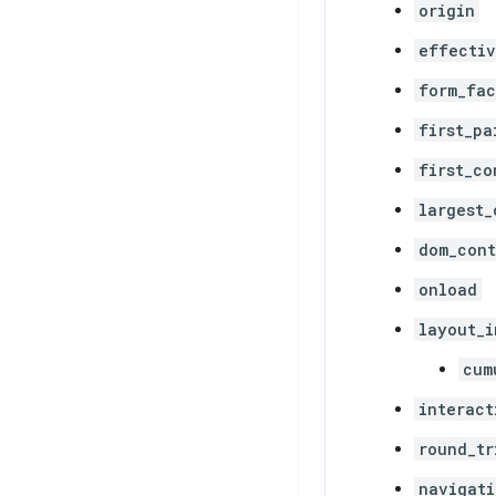
origin
effectiv
form_fac
first_pa
first_co
largest_
dom_cont
onload
layout_i
cum
interact
round_tr
navigati