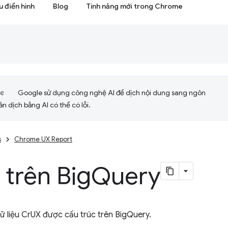
 điển hình
Blog
Tính năng mới trong Chrome
Google sử dụng công nghệ AI để dịch nội dung sang ngôn
ản dịch bằng AI có thể có lỗi.
s
Chrome UX Report
 trên Big
Query
ữ liệu CrUX được cấu trúc trên BigQuery.