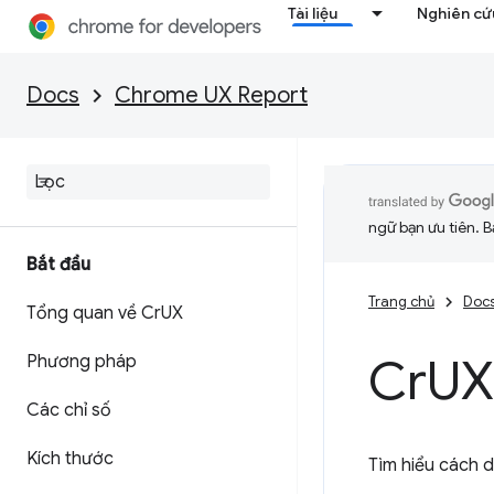
Tài liệu
Nghiên cứu
Docs
Chrome UX Report
ngữ bạn ưu tiên. B
Bắt đầu
Trang chủ
Doc
Tổng quan về Cr
UX
Cr
UX
Phương pháp
Các chỉ số
Kích thước
Tìm hiểu cách d