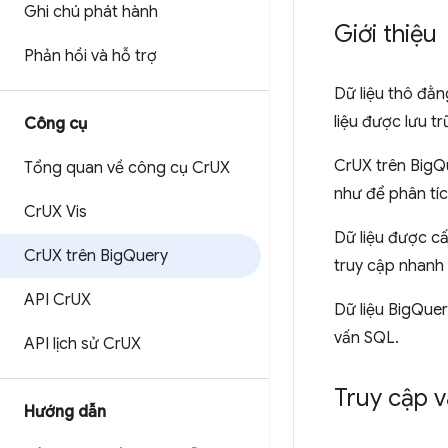
Ghi chú phát hành
Giới thiệu
Phản hồi và hỗ trợ
Dữ liệu thô đằ
liệu được lưu t
Công cụ
CrUX trên BigQu
Tổng quan về công cụ Cr
UX
như để phân tí
Cr
UX Vis
Dữ liệu được c
Cr
UX trên Big
Query
truy cập nhanh 
API Cr
UX
Dữ liệu BigQuer
vấn SQL.
API lịch sử Cr
UX
Truy cập v
Hướng dẫn