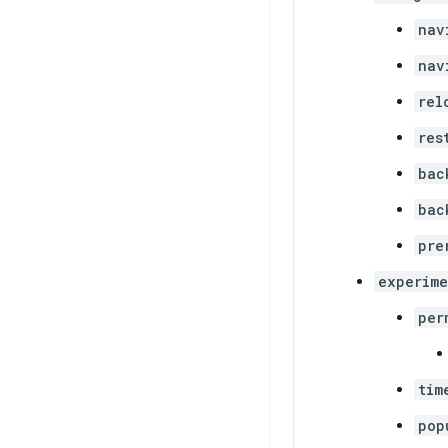
nav
nav
rel
res
bac
bac
pre
experime
per
tim
pop