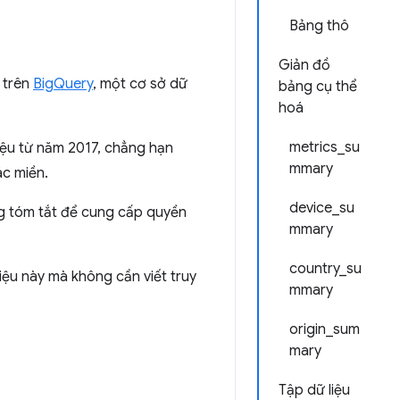
Bảng thô
Giản đồ
 trên
BigQuery
, một cơ sở dữ
bảng cụ thể
hoá
metrics_su
iệu từ năm 2017, chẳng hạn
mmary
c miền.
device_su
g tóm tắt để cung cấp quyền
mmary
country_su
liệu này mà không cần viết truy
mmary
origin_sum
mary
Tập dữ liệu