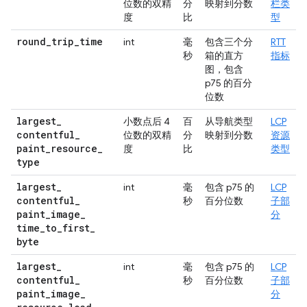
位数的双精
分
映射到分数
栏类
度
比
型
round
_
trip
_
time
int
毫
包含三个分
RTT
秒
箱的直方
指标
图，包含
p75 的百分
位数
largest
_
小数点后 4
百
从导航类型
LCP
contentful
_
位数的双精
分
映射到分数
资源
paint
_
resource
_
度
比
类型
type
largest
_
int
毫
包含 p75 的
LCP
contentful
_
秒
百分位数
子部
paint
_
image
_
分
time
_
to
_
first
_
byte
largest
_
int
毫
包含 p75 的
LCP
contentful
_
秒
百分位数
子部
paint
_
image
_
分