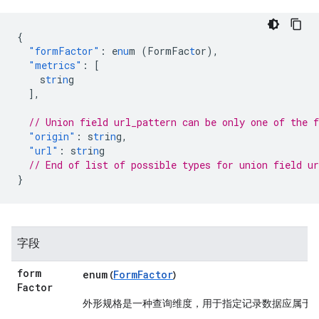
{
"formFactor"
:
e
nu
m
(FormFac
t
or)
,
"metrics"
:
[
s
tr
i
n
g
],
// Union field url_pattern can be only one of the 
"origin"
:
s
tr
i
n
g
,
"url"
:
s
tr
i
n
g
// End of list of possible types for union field ur
}
字段
form
enum
FormFactor
(
)
Factor
外形规格是一种查询维度，用于指定记录数据应属于