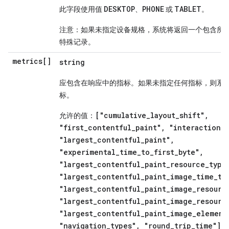
DESKTOP
PHONE
TABLET
此字段使用值
、
或
。
注意：如果未指定设备规格，系统将返回一个包含所
特殊记录。
metrics[]
string
应包含在响应中的指标。如果未指定任何指标，则系
标。
["cumulative_layout_shift",
允许的值：
"first_contentful_paint", "interaction_
"largest_contentful_paint",
"experimental_time_to_first_byte",
"largest_contentful_paint_resource_type
"largest_contentful_paint_image_time_to
"largest_contentful_paint_image_resourc
"largest_contentful_paint_image_resourc
"largest_contentful_paint_image_element
"navigation_types", "round_trip_time"]