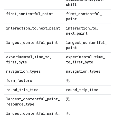
shift
first
_
contentful
_
paint
first
_
contentful
_
paint
interaction
_
to
_
next
_
paint
interaction
_
to
_
next
_
paint
largest
_
contentful
_
paint
largest
_
contentful
_
paint
experimental
_
time
_
to
_
experimental
.
time
_
first
_
byte
to
_
first
_
byte
navigation
_
types
navigation
_
types
form
_
factors
无
round
_
trip
_
time
round
_
trip
_
time
largest
_
contentful
_
paint
_
无
resource
_
type
largest
_
contentful
_
paint
_
无