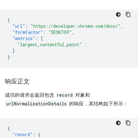
{
"url"
:
"https://developer.chrome.com/docs/"
,
"formFactor"
:
"DESKTOP"
,
"metrics"
:
[
"largest_contentful_paint"
]
}
响应正文
成功的请求会返回包含
record
对象和
urlNormalizationDetails
的响应，其结构如下所示：
{
"record"
:
{