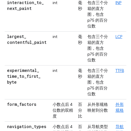
interaction
_
to
_
int
毫
包含三个分
INP
next
_
paint
秒
箱的直方
图，包含
p75 的百分
位数
largest
_
int
毫
包含三个分
LCP
contentful
_
paint
秒
箱的直方
图，包含
p75 的百分
位数
experimental
_
int
毫
包含三个分
TTFB
time
_
to
_
first
_
秒
箱的直方
byte
图，包含
p75 的百分
位数
form
_
factors
小数点后 4
百
从外形规格
外形
位数的双精
分
映射到分数
规格
度
比
navigation
_
types
小数点后 4
百
从导航类型
导航