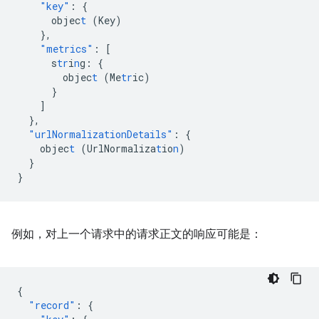
"key"
:
{
objec
t
(Key)
},
"metrics"
:
[
s
tr
i
n
g
:
{
objec
t
(Me
tr
ic)
}
]
},
"urlNormalizationDetails"
:
{
objec
t
(UrlNormaliza
t
io
n
)
}
}
例如，对上一个请求中的请求正文的响应可能是：
{
"record"
:
{