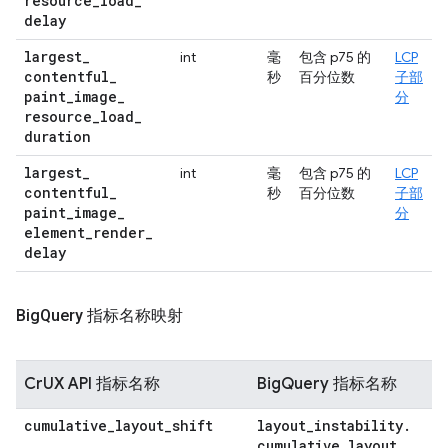
resource
_
load
_
delay
largest
_
int
毫
包含 p75 的
LCP
contentful
_
秒
百分位数
子部
paint
_
image
_
分
resource
_
load
_
duration
largest
_
int
毫
包含 p75 的
LCP
contentful
_
秒
百分位数
子部
paint
_
image
_
分
element
_
render
_
delay
Big
Query 指标名称映射
CrUX API 指标名称
BigQuery 指标名称
cumulative
_
layout
_
shift
layout
_
instability
.
cumulative
_
layout
_