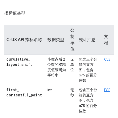
指标值类型
公
制
文
CrUX API 指标名称
数据类型
统计汇总
单
档
位
cumulative
_
小数点后 2
无
包含三个分
CLS
layout
_
shift
位数的双精
单
箱的直方
度值编码为
位
图，包含
字符串
p75 的百分
位数
first
_
int
毫
包含三个分
FCP
contentful
_
paint
秒
箱的直方
图，包含
p75 的百分
位数