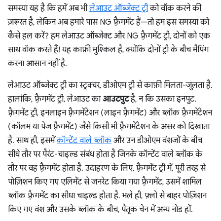
समस्या यह है कि हमें अब भी
लेआउट ऑब्जेक्ट ट्री
को वॉक करने की
ज़रूरत है, लेकिन अब हमारे पास NG फ़्रैगमेंट हैं—तो हम इस समस्या को
कैसे हल करें? हम लेआउट ऑब्जेक्ट और NG फ़्रैगमेंट ट्री, दोनों को एक
साथ वॉक करते हैं! यह काफ़ी मुश्किल है, क्योंकि दोनों ट्री के बीच मैपिंग
करना आसान नहीं है.
लेआउट ऑब्जेक्ट ट्री का स्ट्रक्चर, डीओएम ट्री से काफ़ी मिलता-जुलता है.
हालांकि, फ़्रैगमेंट ट्री, लेआउट का
आउटपुट
है, न कि उसका इनपुट.
फ़्रैगमेंट ट्री, इनलाइन फ़्रैगमेंटेशन (लाइन फ़्रैगमेंट) और ब्लॉक फ़्रैगमेंटेशन
(कॉलम या पेज फ़्रैगमेंट) जैसे किसी भी फ़्रैगमेंटेशन के असर को दिखाता
है. साथ ही, इसमें
कॉन्टेंट वाले ब्लॉक
और उन डीओएम वंशजों के बीच
सीधे तौर पर पैरंट-चाइल्ड संबंध होता है जिनके कॉन्टेंट वाले ब्लॉक के
तौर पर वह फ़्रैगमेंट होता है. उदाहरण के लिए, फ़्रैगमेंट ट्री में, पूरी तरह से
पोज़िशन किए गए एलिमेंट से जनरेट किया गया फ़्रैगमेंट, उसमें शामिल
ब्लॉक फ़्रैगमेंट का सीधा चाइल्ड होता है. भले ही, फ़्लो से बाहर पोज़िशन
किए गए वंश और उसके ब्लॉक के बीच, पैतृक चेन में अन्य नोड हों.