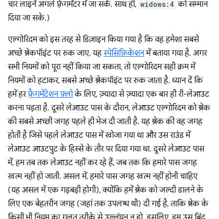
चार लाइनें अगले फ़्रैगमेंटर में जा सकें. साथ ही,
widows:4
को सम्मान
दिया जा सके.)
एल्गोरिदम को इस तरह से डिज़ाइन किया गया है कि वह हमेशा सबसे
अच्छे ब्रेकपॉइंट पर रुक जाए. यह
स्पेसिफ़िकेशन
में बताया गया है. अगर
सभी नियमों को पूरा नहीं किया जा सकता, तो एल्गोरिदम सही क्रम में
नियमों को हटाकर, सबसे अच्छे ब्रेकपॉइंट पर रुक जाता है. ध्यान दें कि
हमें हर
फ़्रैगमेंटेशन फ़्लो
के लिए, ज़्यादा से ज़्यादा एक बार ही री-लेआउट
करना पड़ता है. दूसरे लेआउट पास के दौरान, लेआउट एल्गोरिदम को ब्रेक
की सबसे अच्छी जगह पहले ही भेज दी जाती है. यह ब्रेक की वह जगह
होती है जिसे पहले लेआउट पास में खोजा गया था और उस राउंड में
लेआउट आउटपुट के हिस्से के तौर पर दिया गया था. दूसरे लेआउट पास
में, हम तब तक लेआउट नहीं कर रहे हैं, जब तक कि हमारे पास जगह
खत्म नहीं हो जाती. असल में, हमारे पास जगह खत्म नहीं होनी चाहिए
(यह असल में एक गड़बड़ी होगी), क्योंकि हमें ब्रेक को जल्दी डालने के
लिए एक बेहतरीन जगह (जहां तक उपलब्ध थी) दी गई है, ताकि ब्रेक के
किसी भी नियम का गलत तरीके से उल्लंघन न हो. इसलिए, हम उस बिंदु