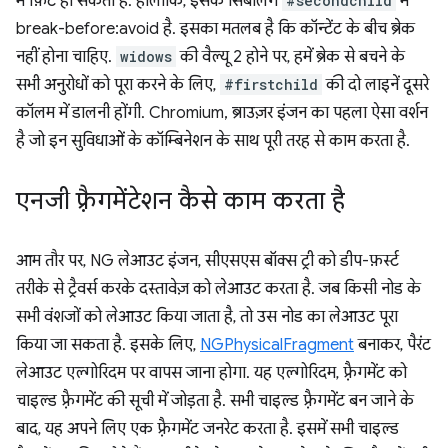
में फ़िट हो सकती हैं. हालांकि, इसके सिबलिंग
#secondchild
में
break-before:avoid है. इसका मतलब है कि कॉन्टेंट के बीच ब्रेक
नहीं होना चाहिए.
widows
की वैल्यू 2 होने पर, हमें ब्रेक से बचने के
सभी अनुरोधों को पूरा करने के लिए,
#firstchild
की दो लाइनें दूसरे
कॉलम में डालनी होंगी. Chromium, ब्राउज़र इंजन का पहला ऐसा वर्शन
है जो इन सुविधाओं के कॉम्बिनेशन के साथ पूरी तरह से काम करता है.
एनजी फ़्रैगमेंटेशन कैसे काम करता है
आम तौर पर, NG लेआउट इंजन, सीएसएस बॉक्स ट्री को डीप-फ़र्स्ट
तरीके से ट्रैवर्स करके दस्तावेज़ को लेआउट करता है. जब किसी नोड के
सभी वंशजों को लेआउट किया जाता है, तो उस नोड का लेआउट पूरा
किया जा सकता है. इसके लिए,
NGPhysicalFragment
बनाकर, पैरंट
लेआउट एल्गोरिदम पर वापस जाना होगा. यह एल्गोरिदम, फ़्रैगमेंट को
चाइल्ड फ़्रैगमेंट की सूची में जोड़ता है. सभी चाइल्ड फ़्रैगमेंट बन जाने के
बाद, यह अपने लिए एक फ़्रैगमेंट जनरेट करता है. इसमें सभी चाइल्ड