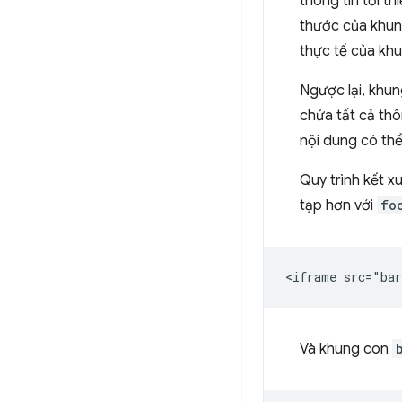
thông tin tối t
thước của khung
thực tế của kh
Ngược lại, khun
chứa tất cả thô
nội dung có thể 
Quy trình kết x
tạp hơn với
fo
Và khung con