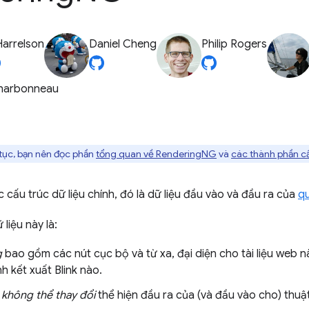
Harrelson
Daniel Cheng
Philip Rogers
Charbonneau
 tục, bạn nên đọc phần
tổng quan về RenderingNG
và
các thành phần c
 cấu trúc dữ liệu chính, đó là dữ liệu đầu vào và đầu ra của
qu
liệu này là:
g
bao gồm các nút cục bộ và từ xa, đại diện cho tài liệu web n
nh kết xuất Blink nào.
không thể thay đổi
thể hiện đầu ra của (và đầu vào cho) thuậ