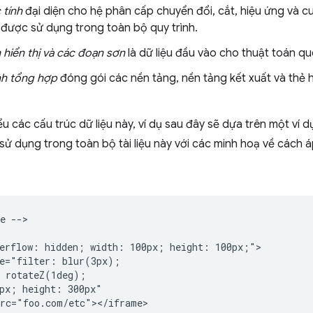
 tính
đại diện cho hệ phân cấp chuyển đổi, cắt, hiệu ứng và cu
y được sử dụng trong toàn bộ quy trình.
 hiển thị và các đoạn sơn
là dữ liệu đầu vào cho thuật toán qu
nh tổng hợp
đóng gói các nền tảng, nền tảng kết xuất và thẻ
iểu các cấu trúc dữ liệu này, ví dụ sau đây sẽ dựa trên một ví
sử dụng trong toàn bộ tài liệu này với các minh hoạ về cách á
e -->

erflow: hidden; width: 100px; height: 100px;">

e="filter: blur(3px);

 rotateZ(1deg);

px; height: 300px"

rc="foo.com/etc"></iframe>
