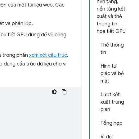
nền tảng,
ộn của một tài liệu web. Các
nền tảng kết
xuất và thẻ
ét và phân lớp.
thông tin
hoạ tiết GPU
 hoạ tiết GPU dùng để vẽ bằng
Thẻ thông
tin
 dụ trong phần
xem xét cấu trúc
.
p dụng cấu trúc dữ liệu cho ví
Hình tứ
giác và bề
mặt
Lượt kết
xuất trung
gian
Tổng hợp
Ví dụ: