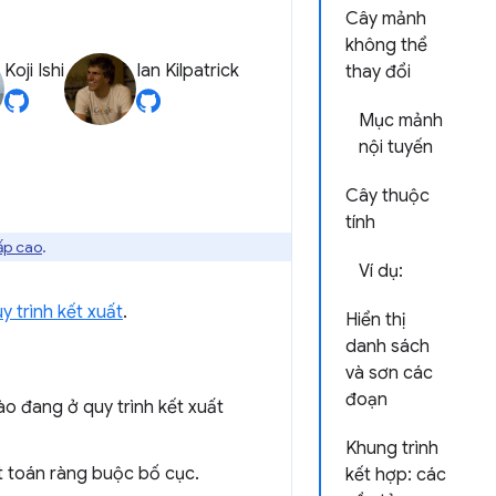
Cây mảnh
không thể
Koji Ishi
Ian Kilpatrick
thay đổi
Mục mảnh
nội tuyến
Cây thuộc
tính
ấp cao
.
Ví dụ:
y trình kết xuất
.
Hiển thị
danh sách
và sơn các
đoạn
ào đang ở quy trình kết xuất
Khung trình
t toán ràng buộc bố cục.
kết hợp: các