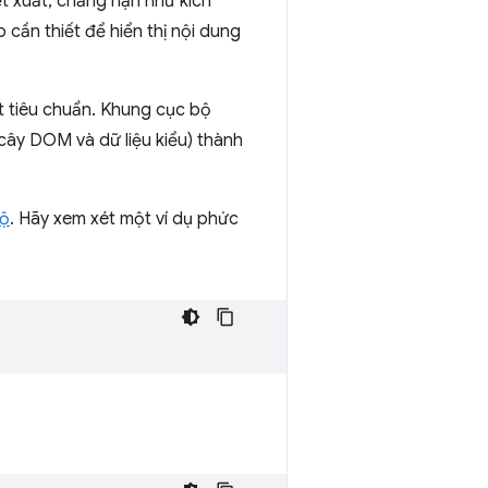
kết xuất, chẳng hạn như kích
cần thiết để hiển thị nội dung
ất tiêu chuẩn. Khung cục bộ
 cây DOM và dữ liệu kiểu) thành
bộ
. Hãy xem xét một ví dụ phức