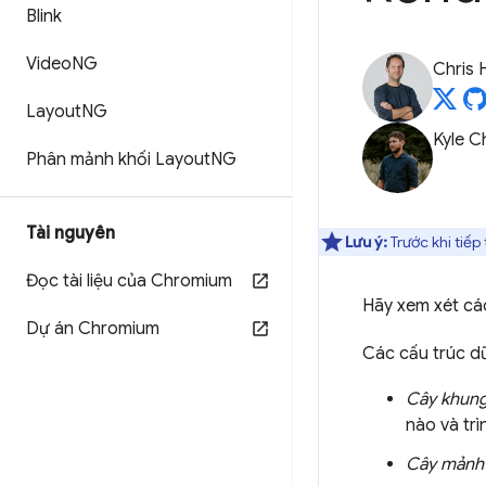
Blink
Video
NG
Chris 
Layout
NG
Kyle 
Phân mảnh khối Layout
NG
Tài nguyên
Lưu ý:
Trước khi tiếp
Đọc tài liệu của Chromium
Hãy xem xét các
Dự án Chromium
Các cấu trúc dữ 
Cây khun
nào và trì
Cây mảnh 