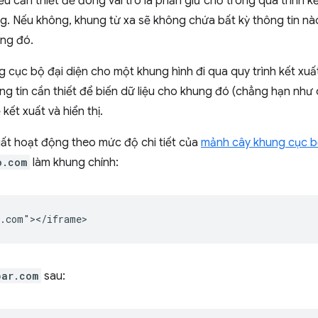
hiểu cần thiết để đóng vai trò là phần giữ chỗ trong quá trình 
. Nếu không, khung từ xa sẽ không chứa bất kỳ thông tin nào 
ung đó.
g cục bộ đại diện cho một khung hình đi qua quy trình kết xu
ng tin cần thiết để biến dữ liệu cho khung đó (chẳng hạn như
kết xuất và hiển thị.
uất hoạt động theo mức độ chi tiết của
mảnh cây khung cục 
o.com
làm khung chính:
bar.com
sau: