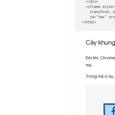
  </div>

  <iframe style=
    transform: s
    id="two" src
Cây khun
Đôi khi, Chrome
mẹ.
Trong mã ví dụ,