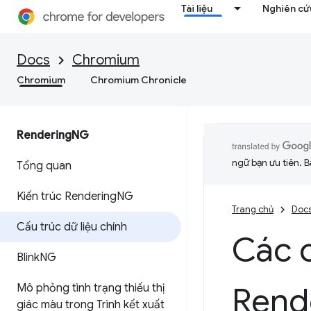
Tài liệu
Nghiên cứu
Docs
Chromium
Chromium
Chromium Chronicle
Rendering
NG
ngữ bạn ưu tiên. B
Tổng quan
Kiến trúc Rendering
NG
Trang chủ
Doc
Cấu trúc dữ liệu chính
Các c
Blink
NG
Rend
Mô phỏng tình trạng thiếu thị
giác màu trong Trình kết xuất