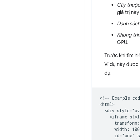
Cây thuộc
giá trị nà
Danh sách
Khung trì
GPU.
Trước khi tìm h
Ví dụ này được 
dụ.
<!-- Example cod
<html>

  <div style="ov
    <iframe styl
      transform:
      width: 100
      id="one" s