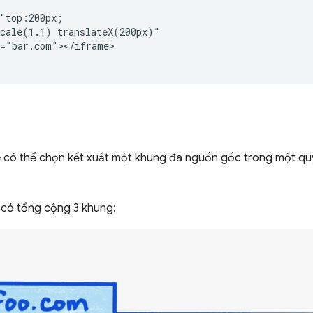
"top:200px;

cale(1.1) translateX(200px)"

="bar.com"></iframe>

g
 có thể chọn kết xuất một khung đa nguồn gốc trong một quy 
 có tổng cộng 3 khung: